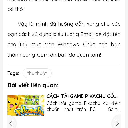
bè thôi!
Vậy là mình đã hướng dẫn xong cho các
bạn cách sử dụng biểu tượng Emoji để đặt tên
cho thư mục trên Windows. Chúc các bạn
thành công. Cảm ơn bạn đã quan tâm!!!
Tags:
thủ thuật
Bài viết liên quan:
CÁCH TẢI GAME PIKACHU CỔ
ĐIỂN CHUẨN NHẤT TRÊN PC
Cách tải game Pikachu cổ điển
ở
chuẩn nhất trên PC Game
u
Pikachu cổ điển 2003 - trò
chơi không thể thiếu trên máy tính
n
của mọi nhà. Những trò game sẽ