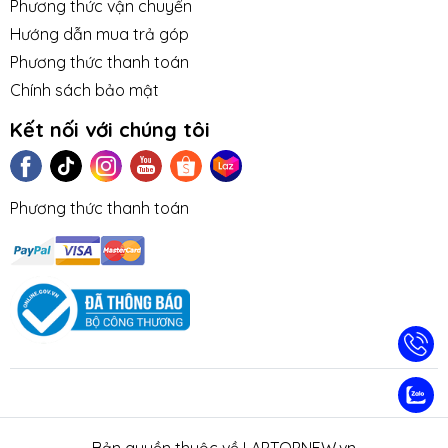
Phương thức vận chuyển
Hướng dẫn mua trả góp
Phương thức thanh toán
Chính sách bảo mật
Kết nối với chúng tôi
Phương thức thanh toán
TIN TỨC
TUYỂN DỤNG
NHƯỢNG
LIÊN HỆ
TRA CỨU 
QUYỀN
HÀNH