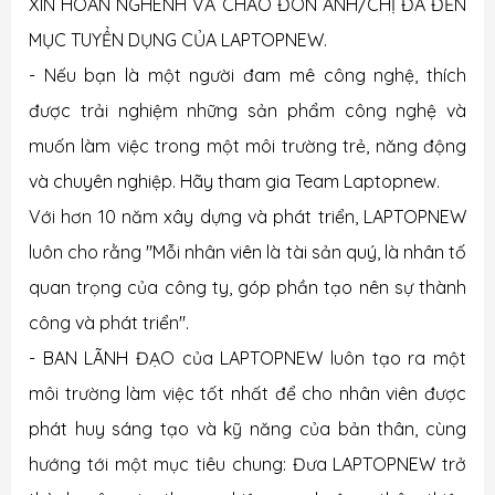
XIN HOAN NGHÊNH VÀ CHÀO ĐÓN ANH/CHỊ ĐÃ ĐẾN
MỤC TUYỂN DỤNG CỦA LAPTOPNEW.
- Nếu bạn là một người đam mê công nghệ, thích
được trải nghiệm những sản phẩm công nghệ và
muốn làm việc trong một môi trường trẻ, năng động
và chuyên nghiệp. Hãy tham gia Team Laptopnew.
Với hơn 10 năm xây dựng và phát triển, LAPTOPNEW
luôn cho rằng "Mỗi nhân viên là tài sản quý, là nhân tố
quan trọng của công ty, góp phần tạo nên sự thành
công và phát triển".
- BAN LÃNH ĐẠO của LAPTOPNEW luôn tạo ra một
môi trường làm việc tốt nhất để cho nhân viên được
phát huy sáng tạo và kỹ năng của bản thân, cùng
hướng tới một mục tiêu chung: Đưa LAPTOPNEW trở