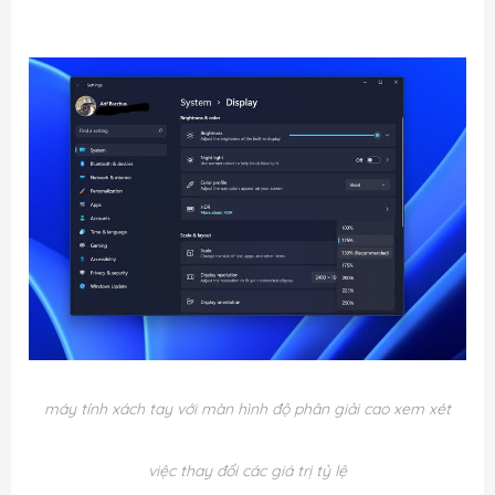
máy tính xách tay với màn hình độ phân giải cao xem xét
việc thay đổi các giá trị tỷ lệ