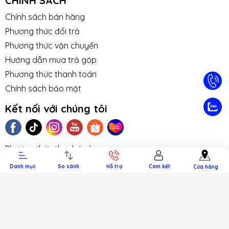
CHÍNH SÁCH
Chính sách bán hàng
Phương thức đổi trả
Phương thức vận chuyển
Hướng dẫn mua trả góp
Phương thức thanh toán
Chính sách bảo mật
TIN TỨC
TUYỂN DỤNG
NHƯỢNG
LIÊN HỆ
TRA CỨU 
Kết nối với chúng tôi
QUYỀN
HÀNH
Phương thức thanh toán
Danh mục
So sánh
Hỗ trợ
Cam kết
Cửa hàng