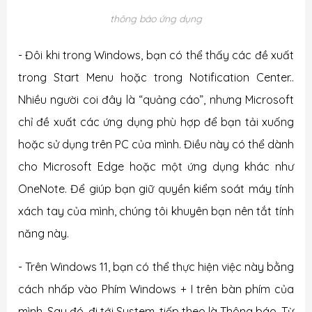
thông báo ứng dụng
- Đôi khi trong Windows, bạn có thể thấy các đề xuất
tron
g Start Menu hoặc trong Notification Center..
Nhiều người coi đây là “quảng cáo”, nhưng Microsoft
chỉ đề xuất các ứng dụng
phù hợp để bạn tải xuống
hoặc sử dụng trên PC của mình. Điều này có thể dành
cho Microsoft Edge hoặc một ứng dụng khác như
OneNote. Để giúp bạn giữ quyền kiểm soát máy tính
xách tay của mình, chúng tôi khuyên bạn nên tắt tính
năng này.
- Trên Windows 11, bạn có thể thực hiện việc này bằng
cách nhấp vào Phím Windows + I trên bàn phím của
mình. Sau đó, đi tới
System,
tiếp theo là Thông báo. Từ