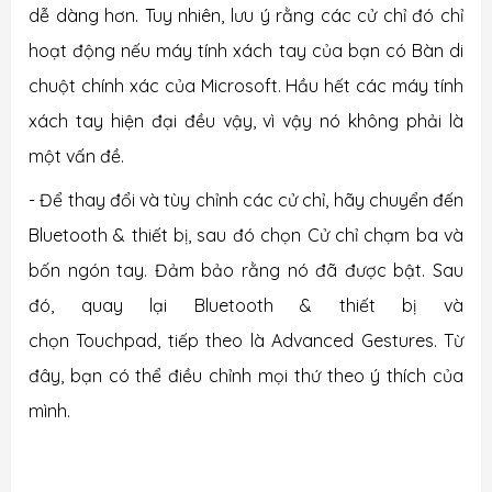
dễ dàng hơn. Tuy nhi
ên, lưu ý rằng các cử chỉ đó chỉ
hoạt động nếu máy tính xách tay của bạn có Bàn di
chuột chính xác của Microsoft. Hầu hết các máy tính
xách tay hiện đại đều vậy, vì vậy nó không phải là
một vấn đề.
- Để thay đổi và tùy chỉnh các cử chỉ, hãy chuyển đến
Bluetooth & thiết bị, sau đó chọn Cử chỉ chạm ba và
bốn ngón tay. Đảm bảo rằng nó đã được bật. Sau
đó, quay lại Bluetooth & thiết bị và
chọn
Touchpad,
tiếp theo là
Advanced Gestures. Từ
đây, bạn có thể điều chỉnh mọi thứ theo ý thích của
mình.