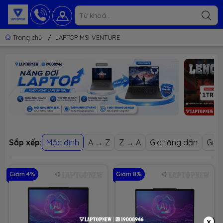
Trang chủ
/
LAPTOP MSI VENTURE
Sắp xếp:
Mặc định
A → Z
Z → A
Giá tăng dần
Giá 
Giảm 4%
Giảm 8%
x