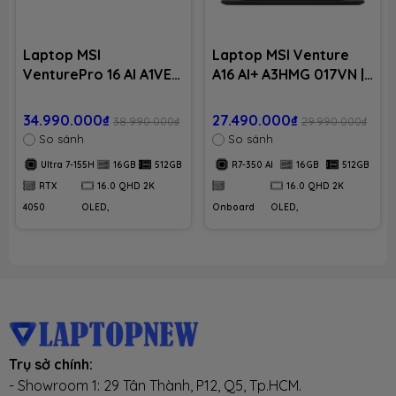
Laptop MSI
Laptop MSI Venture
VenturePro 16 AI A1VEG
A16 AI+ A3HMG 017VN |
003VN | CPU Ultra 7-
CPU R7-350 AI | RAM
155H | RAM 16GB DDR5 |
16GB DDR5 | SSD
34.990.000₫
27.490.000₫
38.990.000₫
29.990.000₫
SSD 512GB PCIe | VGA
512GB PCIe | VGA
So sánh
So sánh
RTX 4050 | 16.0 QHD 2K
Onboard | 16.0 QHD 2K
Ultra 7-155H
16GB
512GB
R7-350 AI
16GB
512GB
OLED, 100% DCI-P3 &
OLED, 100% DCI-P3 &
RTX
16.0 QHD 2K
16.0 QHD 2K
120Hz | Win11
120Hz | Win11
4050
OLED,
Onboard
OLED,
Trụ sở chính:
- Showroom 1: 29 Tân Thành, P12, Q5, Tp.HCM.