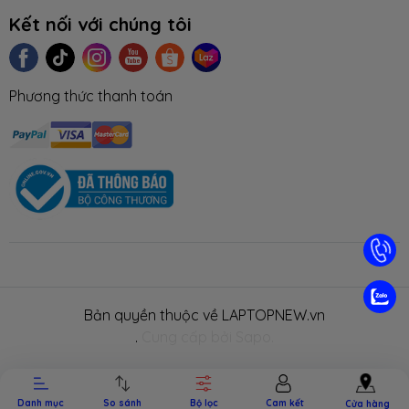
Kết nối với chúng tôi
Phương thức thanh toán
TIN TỨC
TUYỂN DỤNG
NHƯỢNG
LIÊN HỆ
TRA CỨU 
QUYỀN
HÀNH
Bản quyền thuộc về LAPTOPNEW.vn
.
Cung cấp bởi Sapo.
Danh mục
So sánh
Bộ lọc
Cam kết
Cửa hàng