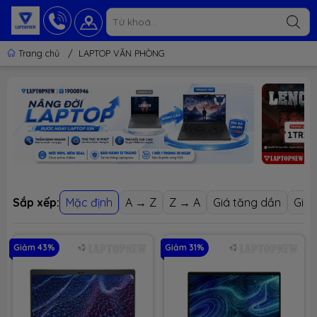
Trang chủ
/
LAPTOP VĂN PHÒNG
Sắp xếp:
Mặc định
A → Z
Z → A
Giá tăng dần
Giá 
Giảm 43%
Giảm 31%