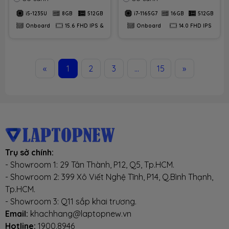
15.6 FHD IPS & 120Hz |
Onboard | 14.0 FHD IPS
i5-1235U
8GB
512GB
i7-1165G7
16GB
512GB
Win11 + Office 2021
| Win11. Part: Gen 9
Onboard
15.6 FHD IPS &
Onboard
14.0 FHD IPS
i71651
«
1
2
3
...
15
»
Trụ sở chính:
- Showroom 1: 29 Tân Thành, P12, Q5, Tp.HCM.
- Showroom 2: 399 Xô Viết Nghệ Tĩnh, P14, Q.Bình Thạnh,
Tp.HCM.
- Showroom 3: Q11 sắp khai trương.
Email:
khachhang@laptopnew.vn
Hotline:
1900.8946