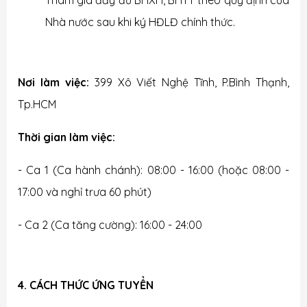
Tham gia đầy đủ BHXH, BHYT theo quy định của
Nhà nước sau khi ký HĐLĐ chính thức.
Nơi làm việc:
399 Xô Viết Nghệ Tĩnh, P.Bình Thạnh,
Tp.HCM
Thời gian làm việc:
- Ca 1 (Ca hành chánh): 08:00 - 16:00 (hoặc 08:00 -
17:00 và nghỉ trưa 60 phút)
- Ca 2 (Ca tăng cường): 16:00 - 24:00
4. CÁCH THỨC ỨNG TUYỂN