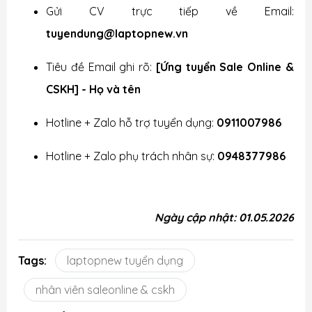
Gửi CV trực tiếp về Email:
tuyendung@laptopnew.vn
Tiêu đề Email ghi rõ:
[Ứng tuyển Sale Online &
CSKH] - Họ và tên
Hotline + Zalo hỗ trợ tuyển dụng:
0911007986
Hotline + Zalo phụ trách nhân sự:
0948377986
Ngày cập nhật: 01.05.2026
Tags:
laptopnew tuyển dụng
nhân viên saleonline & cskh