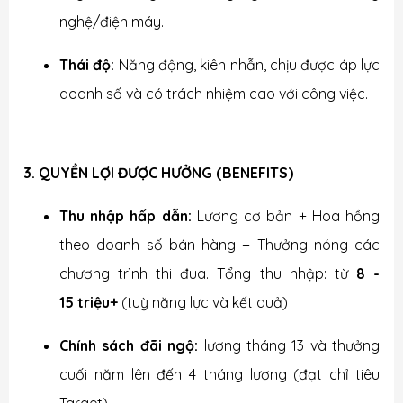
nghệ/điện máy.
Thái độ:
Năng động, kiên nhẫn, chịu được áp lực
doanh số và có trách nhiệm cao với công việc.
3. QUYỀN LỢI ĐƯỢC HƯỞNG (BENEFITS)
Thu nhập hấp dẫn:
Lương cơ bản + Hoa hồng
theo doanh số bán hàng + Thưởng nóng các
chương trình thi đua. Tổng thu nhập: từ
8 -
15 triệu+
(tuỳ năng lực và kết quả)
Chính sách đãi ngộ:
lương tháng 13 và thưởng
cuối năm lên đến 4 tháng lương (đạt chỉ tiêu