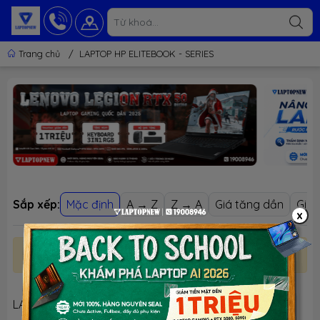
Trang chủ
/
LAPTOP HP ELITEBOOK - SERIES
Sắp xếp:
Mặc định
A → Z
Z → A
Giá tăng dần
Giá 
x
Danh mục trống
LAPTOP HP ELITEBOOK - SERIES