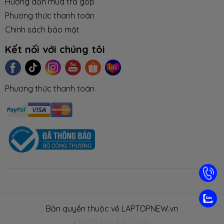
Hướng dẫn mua trả góp
Phương thức thanh toán
Chính sách bảo mật
Kết nối với chúng tôi
Phương thức thanh toán
TIN TỨC
TUYỂN DỤNG
NHƯỢNG
LIÊN HỆ
TRA CỨU 
QUYỀN
HÀNH
Bản quyền thuộc về LAPTOPNEW.vn
.
Cung cấp bởi Sapo.