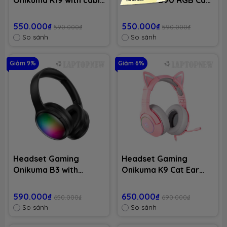
USB - Camou
Ear with Bluetooth 5.0
- Black
550.000₫
550.000₫
590.000₫
590.000₫
So sánh
So sánh
Giảm 9%
Giảm 6%
Headset Gaming
Headset Gaming
Onikuma B3 with
Onikuma K9 Cat Ear
Bluetooth 5.0 - Black
with cable USB - Pink /
Black
590.000₫
650.000₫
650.000₫
690.000₫
So sánh
So sánh