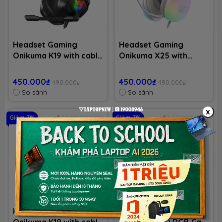
Headset Gaming
Headset Gaming
Onikuma K19 with cable
Onikuma X25 with
USB - Black
cable USB - Grey
450.000₫
450.000₫
490.000₫
490.000₫
So sánh
So sánh
x
Giảm 7%
Giảm 7%
Headset Gaming
Headset Gaming
Onikuma K19 with cable
Onikuma B90 RGB Cat