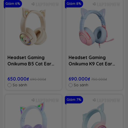
Giảm 6%
Giảm 8%
Headset Gaming
Headset Gaming
Onikuma B5 Cat Ear
Onikuma K9 Cat Ear
with Bluetooth 5.0 -
with cable USB - Pink
White
Blue
650.000₫
690.000₫
690.000₫
750.000₫
So sánh
So sánh
Giảm 7%