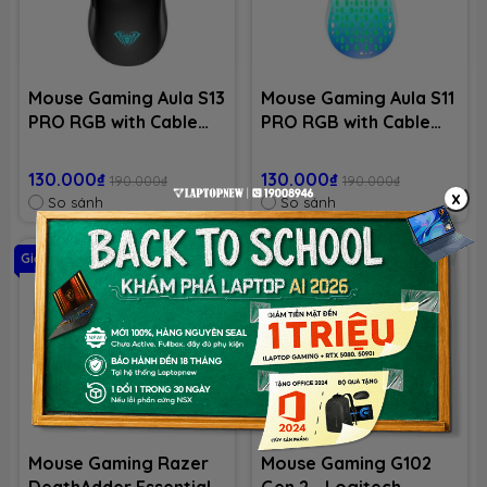
Mouse Gaming Aula S13
Mouse Gaming Aula S11
PRO RGB with Cable
PRO RGB with Cable
USB
USB
130.000₫
130.000₫
190.000₫
190.000₫
x
So sánh
So sánh
Giảm 22%
Giảm 35%
Mouse Gaming Razer
Mouse Gaming G102
DeathAdder Essential
Gen 2 - Logitech