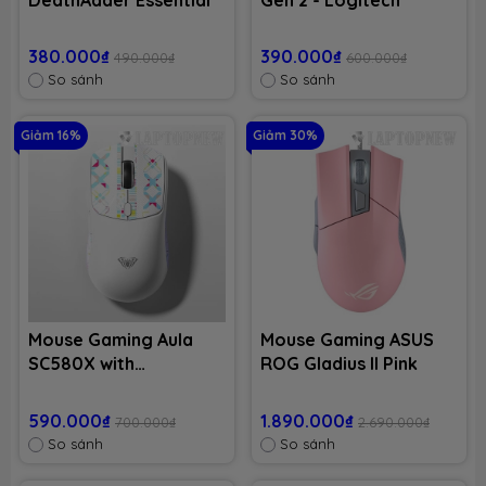
380.000₫
390.000₫
490.000₫
600.000₫
So sánh
So sánh
Giảm 16%
Giảm 30%
Mouse Gaming Aula
Mouse Gaming ASUS
SC580X with
ROG Gladius II Pink
Bluetooth, Wireless
and Cable USB
590.000₫
1.890.000₫
700.000₫
2.690.000₫
So sánh
So sánh