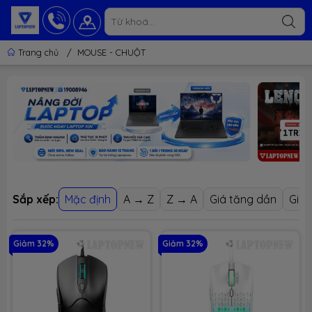
Trang chủ
/
MOUSE - CHUỘT
Sắp xếp:
Mặc định
A → Z
Z → A
Giá tăng dần
Giá 
Giảm 32%
Giảm 32%