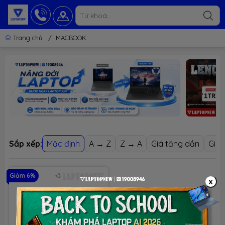
Trang chủ
/
MACBOOK
Sắp xếp:
Mặc định
A → Z
Z → A
Giá tăng dần
Giá 
Giảm 6%
x