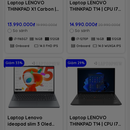
Laptop LENOVO
Laptop LENOVO
THINKPAD X1 Carbon |
THINKPAD T14 | CPU I7-
CPU i7-1165G7 | RAM
1270P | RAM 16GB DDR4
16GB LPDDR4x | SSD
| SSD 512GB PCIe | VGA
13.990.000₫
14.990.000₫
19.990.000₫
20.990.000₫
512GB PCIe | VGA
Onboard | 14.0 WUXGA
So sánh
So sánh
Onboard | 14.0 FHD IPS
IPS | Win11. Part: Gen 3
i7-1165G7
16GB
512GB
I7-1270P
16GB
512GB
| Win11. Part: Gen 9
I71651
Onboard
14.0 FHD IPS
Onboard
14.0 WUXGA IPS
i71651
Giảm 33%
Giảm 29%
Laptop Lenovo
Laptop LENOVO
ideapad slim 3 Oled
THINKPAD T14 | CPU I7-