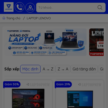
Trang chủ
/
LAPTOP LENOVO
Sắp xếp:
Mặc định
A → Z
Z → A
Giá tăng dần
Giá 
Giảm 50%
Giảm 29%