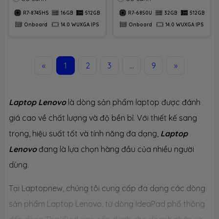
512GB PCIe | VGA
Onboard | 14.0 WUXGA
R7-8745HS
16GB
512GB
R7-6850U
32GB
512GB
Onboard | 14.0 WUXGA
IPS | Win11. Part:
Onboard
14.0 WUXGA IPS
Onboard
14.0 WUXGA IPS
IPS | Win11 + Office
R73251
2024
«
1
2
3
...
9
»
Laptop Lenovo
là dòng sản phẩm laptop được đánh
giá cao về chất lượng và độ bền bỉ. Với thiết kế sang
trọng, hiệu suất tốt và tính năng đa dạng,
Laptop
Lenovo
đang là lựa chọn hàng đầu của nhiều người
dùng.
Tại Laptopnew, chúng tôi cung cấp đa dạng các dòng
sản phẩm Laptop Lenovo, từ dòng IdeaPad phổ thông