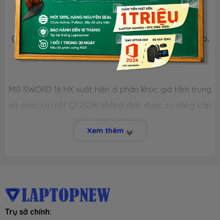
LAPTOP MSI SWORD 16 HX
(Nội dung mô tả sản phẩm mang tính chất tham khảo,
chi tiết sản phẩm xem phần thông số kỹ thuật)
MSI SWORD 16 HX xuất hiện ở phân khúc giá tầm trung
và được ra mắt Q1.2024, khẳng định được sự
nâng cấp
đột phá hơn so với thế hệ trước đi cùng với VGA Nvidia
Xem thêm
GeForce RTX 40 series cùng với công nghệ như RAM
DDR5 5600MHz, SSD PCIe Gen4 (support Gen5) đang
thống lĩnh hiện nay cùng với phần mềm độc quyền MSI
AI Engine xử lý tối ưu các tác vụ AI, mang đến trải
nghiệm chiến các tựa Game AAA và phần mềm làm đồ
Trụ sở chính:
hoạ tuyệt vời. Nếu bạn đang cảm thấy hứng thú với