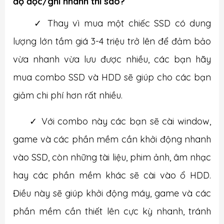
độ đọc/ghi nhanh thì sao?
✓
Thay vì mua một chiếc SSD có dung
lượng lớn tầm giá 3-4 triệu trở lên để đảm bảo
vừa nhanh vừa lưu được nhiều, các bạn hãy
mua combo SSD và HDD sẽ giúp cho các bạn
giảm chi phí hơn rất nhiều.
✓
Với combo này các bạn sẽ cài window,
game và các phần mềm cần khởi động nhanh
vào SSD, còn những tài liệu, phim ảnh, âm nhạc
hay các phần mềm khác sẽ cài vào ổ HDD.
Điều này sẽ giúp khởi động máy, game và các
phần mềm cần thiết lên cực kỳ nhanh, tránh