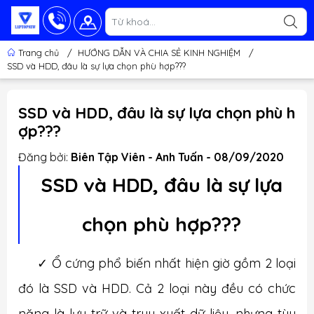
Trang chủ
/
HƯỚNG DẪN VÀ CHIA SẺ KINH NGHIỆM
/
SSD và HDD, đâu là sự lựa chọn phù hợp???
SSD và HDD, đâu là sự lựa chọn phù h
ợp???
Đăng bởi:
Biên Tập Viên - Anh Tuấn - 08/09/2020
SSD và HDD, đâu là sự lựa
chọn phù hợp???
✓
Ổ cứng phổ biến nhất hiện giờ gồm 2 loại
đó là SSD và HDD. Cả 2 loại này đều có chức
năng là lưu trữ và truy xuất dữ liệu, nhưng tùy