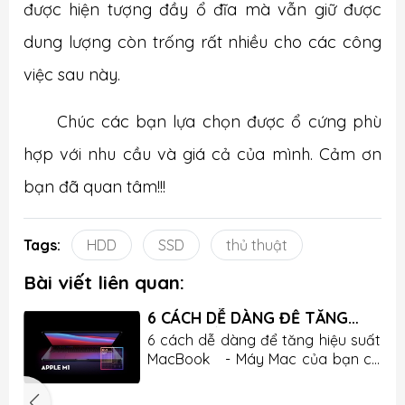
được hiện tượng đầy ổ đĩa mà vẫn giữ được
dung lượng còn trống rất nhiều cho các công
việc sau này.
Chúc các bạn lựa chọn được ổ cứng phù
hợp với nhu cầu và giá cả của mình. Cảm ơn
bạn đã quan tâm!!!
Tags:
HDD
SSD
thủ thuật
Bài viết liên quan:
6 CÁCH DỄ DÀNG ĐỂ TĂNG
HIỆT SUẤT MACBOOK
y
6 cách dễ dàng để tăng hiệu suất
t
MacBook - Máy Mac của bạn có
i
chạy chậm không? Nếu đúng như
c
vậy thì bạn không cần phải sử