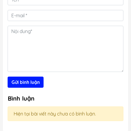
u
MacOS có rất nhiều hiệu ứng hình
a
ảnh lạ...
n
g
,
a
i
Gửi bình luận
Bình luận
Hiện tại bài viết này chưa có bình luận.