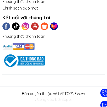
Phương thức thanh toán
Chính sách bảo mật
Kết nối với chúng tôi
Phương thức thanh toán
Bản quyền thuộc về LAPTOPNEW.vn
.
Cung cấp bởi Sapo.
N TỨC
TUYỂN DỤNG
NHƯỢNG
LIÊN HỆ
TRA CỨU BẢO