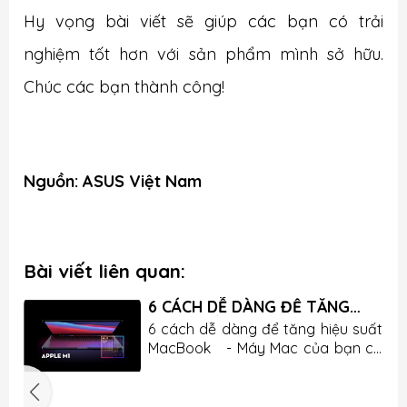
Hy vọng bài viết sẽ giúp các bạn có trải
nghiệm tốt hơn với sản phẩm mình sở hữu.
Chúc các bạn thành công!
Nguồn: ASUS Việt Nam
Bài viết liên quan:
6 CÁCH DỄ DÀNG ĐỂ TĂNG
HIỆT SUẤT MACBOOK
y
6 cách dễ dàng để tăng hiệu suất
t
MacBook - Máy Mac của bạn có
i
chạy chậm không? Nếu đúng như
c
vậy thì bạn không cần phải sử
ư
dụng thêm các công cụ để tăng