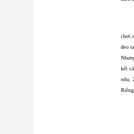
chơi 
đeo t
Nhưng
kết c
nữa, 
Riêng