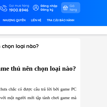
Gọi mua hàng
Đăng nhập
Giỏ
1900.8946
Đăng ký
hàng
NHƯỢNG QUYỀN
LIÊN HỆ
TRA CỨU BẢO HÀNH
 chọn loại nào?
me thủ nên chọn loại nào?
chưa chắc có được câu trả lời bởi game PC
 với một người mới tập tành chơi game mà