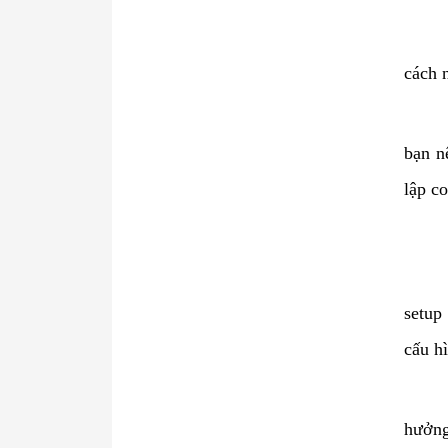
cách 
bạn n
lập c
setup
cấu hì
hưởng