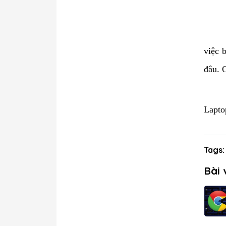
việc 
đâu. 
Lapt
Tags:
Bài 