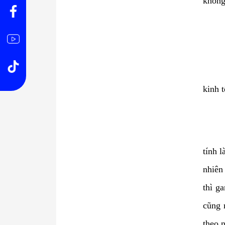
không
kinh t
tính 
nhiên 
thì g
cũng 
theo 