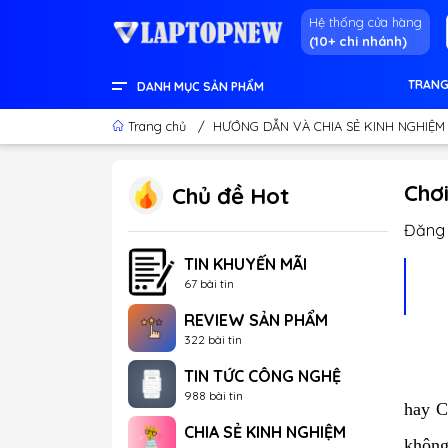
Hệ thống cửa hàng
(10+ chi nhánh)
TRANG
DANH MỤC SẢN PHẨM
LENOVO OFFICIAL STORE
LINH KIỆN & THIẾT BỊ KHÁC
GEAR GAMING
LCD - MÀN HÌNH
PC DESKTOP CHÍNH HÃNG
APPLE - IPHONE - MACBOOK
LAPTOP CONTENT CREATOR
LAPTOP GAMING
LAPTOP VĂN PHÒNG
THÔNG TIN HỮU ÍCH
Trang chủ
/
HƯỚNG DẪN VÀ CHIA SẺ KINH NGHIỆM
Chơ
Chủ đề Hot
Đăng 
TIN KHUYẾN MÃI
67 bài tin
REVIEW SẢN PHẨM
322 bài tin
TIN TỨC CÔNG NGHỆ
988 bài tin
hay C
CHIA SẺ KINH NGHIỆM
không 