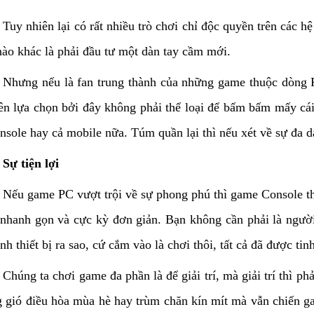
Tuy nhiên lại có rất nhiều trò chơi chỉ độc quyền trên các
nào khác là phải đầu tư một dàn tay cầm mới.
Nhưng nếu là fan trung thành của những game thuộc dòng F
ên lựa chọn bởi đây không phải thể loại để bấm bấm mấy cái
onsole hay cả mobile nữa. Túm quần lại thì nếu xét về sự đa 
Sự tiện lợi
Nếu game PC vượt trội về sự phong phú thì game Console thắ
 nhanh gọn và cực kỳ đơn giản. Bạn không cần phải là ngườ
nh thiết bị ra sao, cứ cắm vào là chơi thôi, tất cả đã được ti
Chúng ta chơi game đa phần là để giải trí, mà giải trí thì p
 gió điều hòa mùa hè hay trùm chăn kín mít mà vẫn chiến 