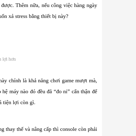
m được. Thêm nữa, nếu công việc hàng ngày
ốn xả stress bằng thiết bị này?
 lợi hơn
này chính là khả năng chơi game mượt mà,
o hệ máy nào đó đều đã “đo ni” cẩn thận để
 tiện lợi còn gì.
ng thay thế và nâng cấp thì console còn phải