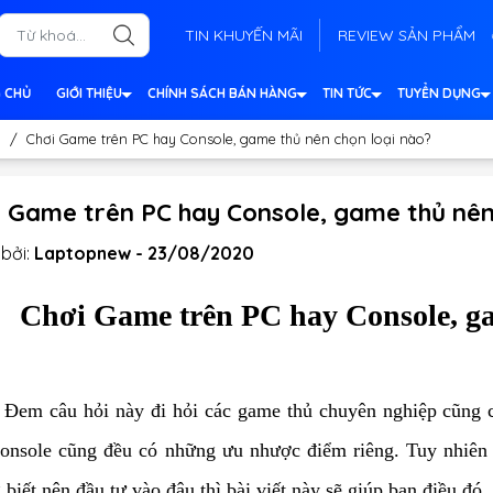
TIN KHUYẾN MÃI
REVIEW SẢN PHẨM
 CHỦ
GIỚI THIỆU
CHÍNH SÁCH BÁN HÀNG
TIN TỨC
TUYỂN DỤNG
/
Chơi Game trên PC hay Console, game thủ nên chọn loại nào?
i Game trên PC hay Console, game thủ nên
bởi:
Laptopnew - 23/08/2020
Chơi Game trên PC hay Console, ga
Đem câu hỏi này đi hỏi các game thủ chuyên nghiệp cũng 
onsole cũng đều có những ưu nhược điểm riêng. Tuy nhiên
biết nên đầu tư vào đâu thì bài viết này sẽ giúp bạn điều đó.