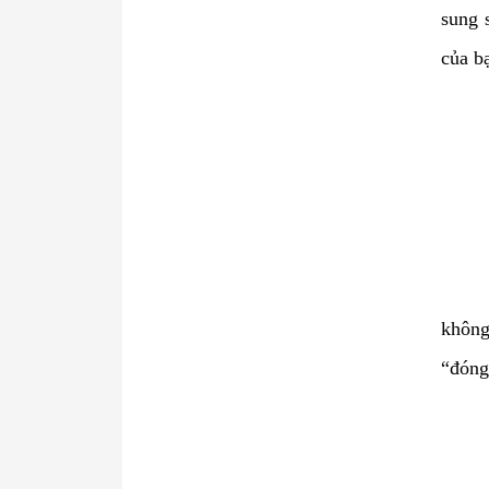
sung 
của bạ
không
“đóng 