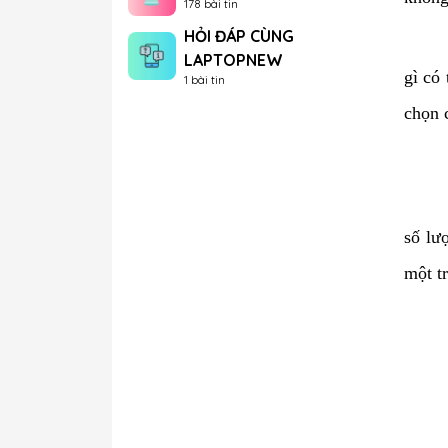
178 bài tin
HỎI ĐÁP CÙNG
LAPTOPNEW
gì có
1 bài tin
chọn 
số lư
một t