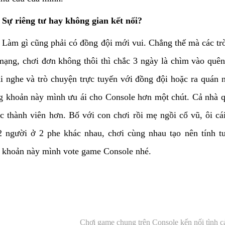
Sự riêng tư hay không gian kết nối?
Làm gì cũng phải có đồng đội mới vui. Chẳng thế mà các trò
mạng, chơi đơn không thôi thì chắc 3 ngày là chìm vào quên
ai nghe và trò chuyện trực tuyến với đồng đội hoặc ra quán n
 khoản này mình ưu ái cho Console hơn một chút. Cả nhà q
ác thành viên hơn. Bố với con chơi rồi mẹ ngồi cổ vũ, ôi c
2 người ở 2 phe khác nhau, chơi cùng nhau tạo nên tính t
 khoản này mình vote game Console nhé.
Chơi game chung trên Console kến nối tình c