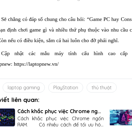
Sẽ chẳng có đáp số chung cho câu hỏi: “Game PC hay Conso
bạn định chơi game gì và nhiều thứ phụ thuộc vào nhu cầu c
Còn nếu có điều kiện, sắm cả hai luôn cho đỡ phải nghĩ.
Cập nhật các mẫu máy tính cấu hình cao cấp và
opnew:
https://laptopnew.vn/
laptop gaming
PlayStation
thủ thuật
viết liên quan:
Cách khắc phục việc Chrome ngốn
RAM Trên Máy Tính Xách Tay
Cách khắc phục việc Chrome ngốn
RAM. Có nhiều cách để tối ưu hóa
cho việc hoạt động của Google