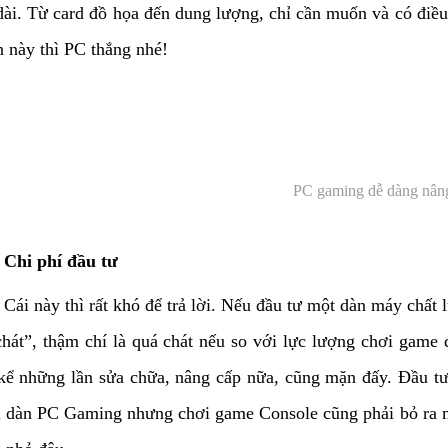
dài. Từ card đồ họa đến dung lượng, chỉ cần muốn và có điều 
 này thì PC thắng nhé!
PC gaming dễ dàng nân
Chi phí đầu tư
Cái này thì rất khó để trả lời. Nếu đầu tư một dàn máy chất 
chát”, thậm chí là quá chát nếu so với lực lượng chơi game 
kể những lần sửa chữa, nâng cấp nữa, cũng mặn đấy. Đầu tư
i dàn PC Gaming nhưng chơi game Console cũng phải bỏ ra mộ