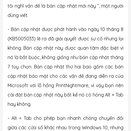
tôi nghĩ vấn đề là bản cập nhật mới này ”, một người
dùng viết.
- Bản cập nhật được phát hành vào ngày 10 tháng 8
(KB5005033) lẽ ra đã giải quyết được sự cố nhưng lại
không. Bản cập nhật này được quan tâm đặc biệt vì
nó là bắt buộc, không giống như bản cập nhật tháng
7 tùy chọn. Bản cập nhật thứ hai bao gồm các bản
cập nhật bảo mật cho các vấn đề đang diễn ra của
Microsoft với lỗ hổng PrintNightmare, vì vậy bạn nên
cài đặt bản cập nhật này bất kể nó có hỏng Alt + Tab
hay không.
- Alt + Tab cho phép bạn nhanh chóng chuyển đổi
giữa các cửa sổ khác nhau trong Windows 10, nhưng