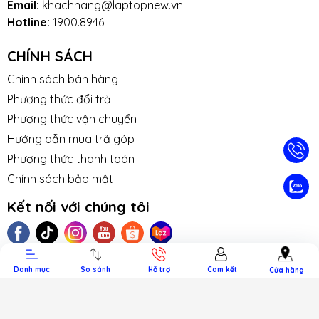
Email:
khachhang@laptopnew.vn
Hotline:
1900.8946
CHÍNH SÁCH
Chính sách bán hàng
Phương thức đổi trả
Phương thức vận chuyển
Hướng dẫn mua trả góp
Phương thức thanh toán
Chính sách bảo mật
TIN TỨC
TUYỂN DỤNG
NHƯỢNG
LIÊN HỆ
TRA CỨU 
QUYỀN
HÀNH
Kết nối với chúng tôi
Phương thức thanh toán
Danh mục
So sánh
Hỗ trợ
Cam kết
Cửa hàng