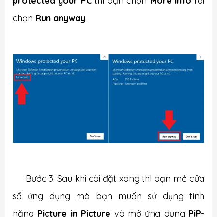
protected your PC
thì bạn chọn
More info
rồi
chọn
Run anyway
.
Bước 3: Sau khi cài đặt xong thì bạn mở cửa
sổ ứng dụng mà bạn muốn sử dụng tính
năng
Picture in Picture
và mở ứng dụng
PiP-