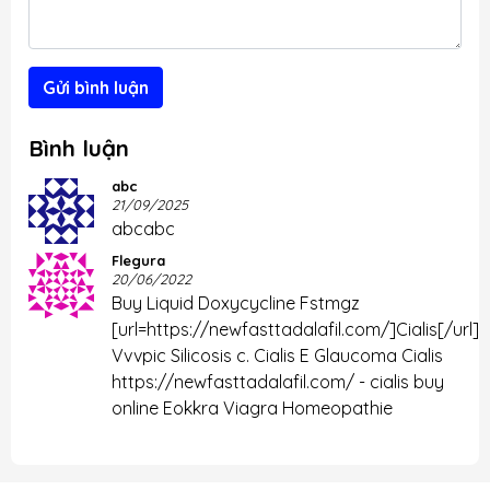
Gửi bình luận
Bình luận
abc
21/09/2025
abcabc
Flegura
20/06/2022
Buy Liquid Doxycycline Fstmgz
[url=https://newfasttadalafil.com/]Cialis[/url]
Vvvpic Silicosis c. Cialis E Glaucoma Cialis
https://newfasttadalafil.com/ - cialis buy
online Eokkra Viagra Homeopathie