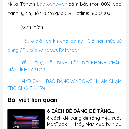
rẻ tại Tphcm.
Laptopnew.vn
đảm bảo mới 100%, bảo
hành uy tín, Hỗ trợ trả gớp 0%. Hotline: 18007003.
Xem thêm:
Hết lo giật lag khi chơi game - Giới hạn mức sử
dụng CPU của Windows Defender
YẾU TỐ QUYẾT ĐỊNH TỐC ĐỘ NHANH CHẬM
MÁY TÍNH LAPTOP
AMD CẢNH BÁO RẰNG WINDOWS 11 LÀM CHẬM
TRÒ CHƠI TỚI 15%
Bài viết liên quan:
6 CÁCH DỄ DÀNG ĐỂ TĂNG
HIỆT SUẤT MACBOOK
y
6 cách dễ dàng để tăng hiệu suất
t
MacBook - Máy Mac của bạn có