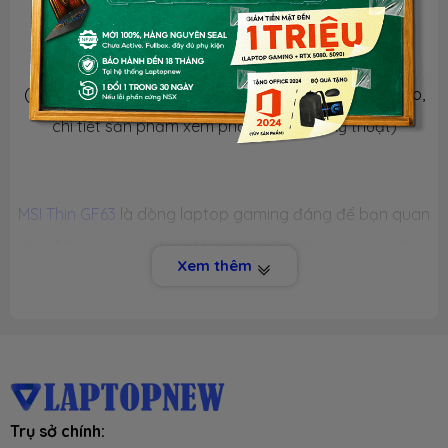
MSI THIN GF63
(Nội dung mô tả sản phẩm mang tính chất tham khảo,
chi tiết sản phẩm xem phần thông số kỹ thuật)
MSI Thin GF63
là dòng laptop gaming đáng để bạn quan
tâm. Nhà sản xuất MSI đã hướng đến những người dùng
Xem thêm
có ngân sách hạn chế nhưng vẫn muốn trải nghiệm sức
mạnh của dòng
laptop gaming
. Với bộ xử lý
CPU Intel
thế hệ 12th
, đồ họa
Nvidia Geforce RTX
hiện nay và
RAM DDR4
, máy cung cấp hiệu năng mạnh mẽ để mượt
mà đáp ứng các tác vụ văn phòng, đồ họa và chơi
Trụ sở chính:
Game. Ngoài ra, bài viết dưới đây còn cung cấp rất