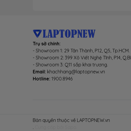
G9
Trụ sở chính:
- Showroom 1: 29 Tân Thành, P12, Q5, Tp.HCM.
- Showroom 2: 399 Xô Viết Nghệ Tĩnh, P14, Q.B
- Showroom 3: Q11 sắp khai trương.
Email:
khachhang@laptopnew.vn
Hotline:
1900.8946
Bản quyền thuộc về LAPTOPNEW.vn
.
Cung cấp bởi Sapo.