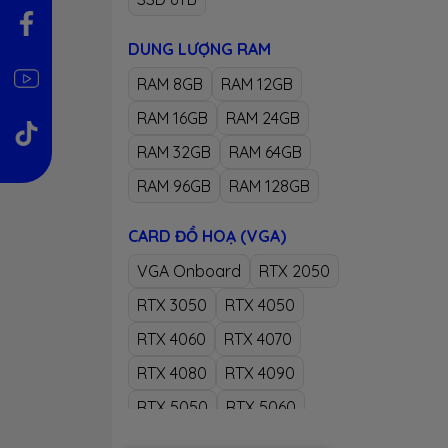
DUNG LƯỢNG RAM
RAM 8GB
RAM 12GB
RAM 16GB
RAM 24GB
RAM 32GB
RAM 64GB
RAM 96GB
RAM 128GB
CARD ĐỒ HOẠ (VGA)
VGA Onboard
RTX 2050
RTX 3050
RTX 4050
RTX 4060
RTX 4070
RTX 4080
RTX 4090
RTX 5050
RTX 5060
RTX 5070
RTX 5070Ti