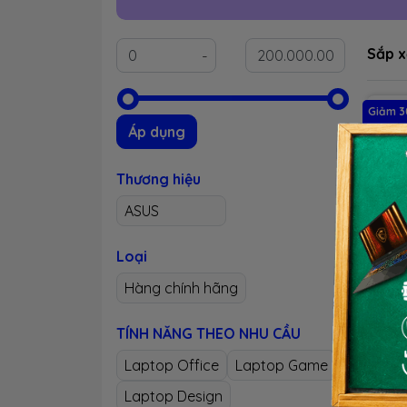
Sắp x
Giảm 
Áp dụng
Thương hiệu
ASUS
Loại
Desk
Hàng chính hãng
D500
CPU 
TÍNH NĂNG THEO NHU CẦU
4GB 
6.99
256G
Laptop Office
Laptop Game
So
Onbo
Laptop Design
Key
i3