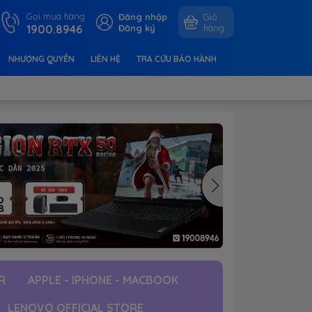
Gọi mua hàng
Đăng nhập
Giỏ
1900.8946
Đăng ký
hàng
NHƯỢNG QUYỀN
LIÊN HỆ
TRA CỨU BẢO HÀNH
R
APPLE - IPHONE - MACBOOK
LENOVO OFFICIAL STORE