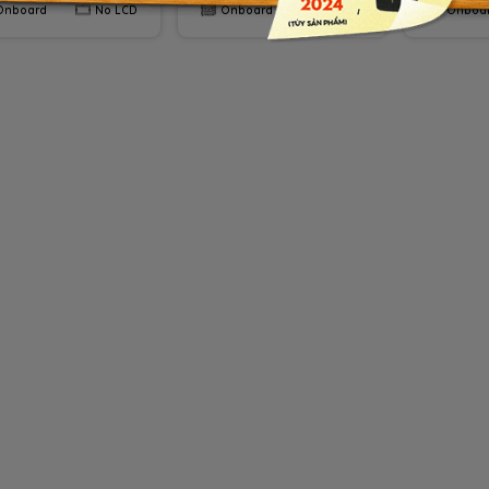
Asus
Asus
Onboard
No LCD
Onboard
No LCD
Onboa