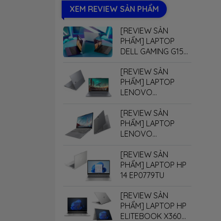
XEM REVIEW SẢN PHẨM
RTX 5080
RTX 5090
[REVIEW SẢN
PHẨM] LAPTOP
DELL GAMING G15
5530
[REVIEW SẢN
PHẨM] LAPTOP
LENOVO
THINKBOOK 16 G7+
[REVIEW SẢN
PHẨM] LAPTOP
LENOVO
THINKBOOK 14 G7+
[REVIEW SẢN
PHẨM] LAPTOP HP
14 EP0779TU
[REVIEW SẢN
PHẨM] LAPTOP HP
ELITEBOOK X360