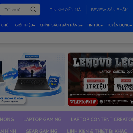
TIN KHUYẾN MÃI
REVIEW SẢN PHẨM
 CHỦ
GIỚI THIỆU
CHÍNH SÁCH BÁN HÀNG
TIN TỨC
TUYỂN DỤNG
PHÒNG
LAPTOP GAMING
LAPTOP CONTENT CREATO
ÀN HÌNH
GEAR GAMING
LINH KIỆN & THIẾT BỊ KHÁC