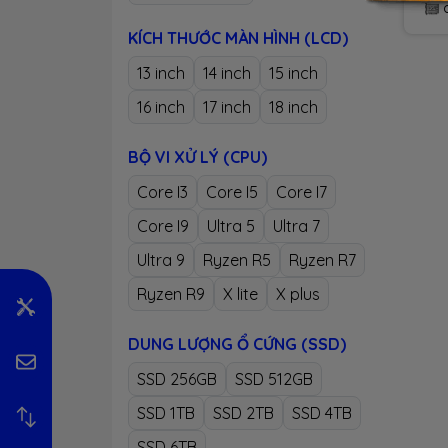
Asus
KÍCH THƯỚC MÀN HÌNH (LCD)
13 inch
14 inch
15 inch
16 inch
17 inch
18 inch
BỘ VI XỬ LÝ (CPU)
Core I3
Core I5
Core I7
Core I9
Ultra 5
Ultra 7
Ultra 9
Ryzen R5
Ryzen R7
Ryzen R9
X lite
X plus
DUNG LƯỢNG Ổ CỨNG (SSD)
SSD 256GB
SSD 512GB
SSD 1TB
SSD 2TB
SSD 4TB
SSD 6TB