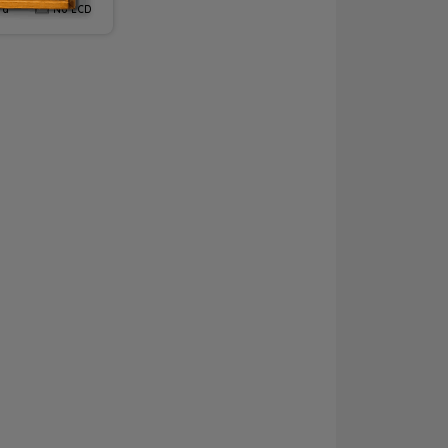
rd
No LCD