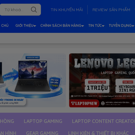
TIN KHUYẾN MÃI
REVIEW SẢN PHẨM
 CHỦ
GIỚI THIỆU
CHÍNH SÁCH BÁN HÀNG
TIN TỨC
TUYỂN DỤNG
PHÒNG
LAPTOP GAMING
LAPTOP CONTENT CREATO
ÀN HÌNH
GEAR GAMING
LINH KIỆN & THIẾT BỊ KHÁC