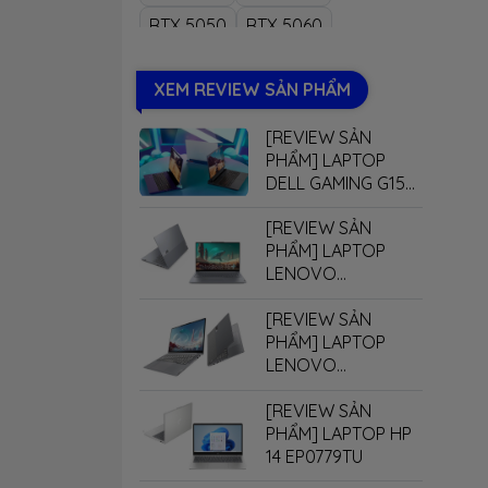
-
Mặc 
RTX 5050
RTX 5060
nhiều
RTX 5070
RTX 5070Ti
lapto
XEM REVIEW SẢN PHẨM
RTX 5080
RTX 5090
- Tíc
[REVIEW SẢN
RAM 
PHẨM] LAPTOP
DELL GAMING G15
kiện 
5530
hỗ tr
[REVIEW SẢN
PHẨM] LAPTOP
nhu cầ
LENOVO
THINKBOOK 16 G7+
[REVIEW SẢN
PHẨM] LAPTOP
LENOVO
THINKBOOK 14 G7+
[REVIEW SẢN
PHẨM] LAPTOP HP
14 EP0779TU
3 -