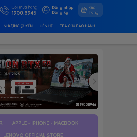
Gọi mua hàng
Đăng nhập
Giỏ
1900.8946
Đăng ký
hàng
NHƯỢNG QUYỀN
LIÊN HỆ
TRA CỨU BẢO HÀNH
R
APPLE - IPHONE - MACBOOK
LENOVO OFFICIAL STORE