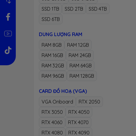
xem l
SSD 1TB
SSD 2TB
SSD 4TB
bạn c
SSD 6TB
cafe 
DUNG LƯỢNG RAM
RAM 8GB
RAM 12GB
RAM 16GB
RAM 24GB
RAM 32GB
RAM 64GB
RAM 96GB
RAM 128GB
2 -
CARD ĐỒ HOẠ (VGA)
- MSI
VGA Onboard
RTX 2050
giữa 
lapto
RTX 3050
RTX 4050
phù h
RTX 4060
RTX 4070
trải 
RTX 4080
RTX 4090