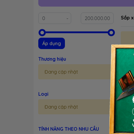
Sắp x
Áp dụng
Thương hiệu
Đang cập nhật
(
Loại
Mang 
Đang cập nhật
Rade
inch,
TÍNH NĂNG THEO NHU CẦU