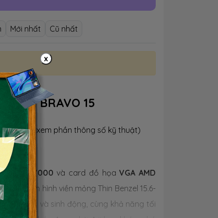
n
Mới nhất
Cũ nhất
x
OP MSI BRAVO 15
 sản phẩm xem phần thông số kỹ thuật)
D Ryzen 7000
và card đồ họa
VGA AMD
trí. Với màn hình viền mỏng Thin Benzel 15.6-
ảnh sắc nét và sinh động, cùng khả năng tối