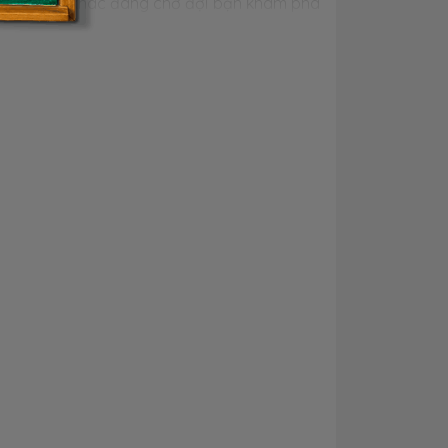
tin hấp dẫn khác đang chờ đợi bạn khám phá
không chỉ với khả năng vượt trội về hiệu
ển trong các trận đấu online. Được xem là
i diện cho sự tinh tế và hiện đại. Từ việc sử
, cho đến lớp vỏ dưới được làm từ nhựa với
mẽ, tự tin, tỏa sáng trực tiếp trên bề mặt
ọng của logo nằm chính giữa nắp máy, giúp
khác trong dòng sản phẩm MSI.
9 mm
(Dài x Rộng x Dày), MSI Bravo 15 được