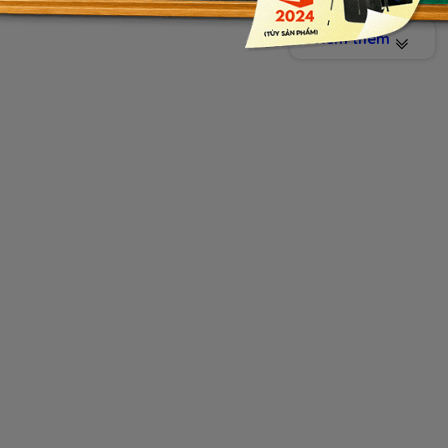
D Freesync, tốc độ làm mới
144Hz
, và còn rất nhiều thông 
 bài viết dưới đây. Hãy cùng
LAPTOPNEW
bắt đầu ngay nhé!
Xem thêm
 THIẾT KẾ & NGOẠI HÌNH ĐẦY MẠNH MẼ ĐẬM CHẤT GAMING
Bravo 15
đang làm mưa làm gió trong cộng đồng Game thủ, 
mạnh mẽ mà còn với thiết kế đỉnh cao thể hiện sự uyển chuy
tượng của sự hùng mạnh, dòng
laptop gaming
này thực sự đạ
chất liệu nhựa cứng tổng hợp cho phần nắp và viền bàn phím
iết sắc sảo nhưng không kém phần vững chắc và bền bỉ.
o của thương hiệu MSI, hình ảnh của con chim Lôi Điểu mạnh 
toát lên vẻ đẳng cấp bất chấp thời gian. Màu đen sang tr
hiếc laptop này không thể lẫn lộn với bất kỳ sản phẩm nào 
 trọng lượng nhẹ chỉ
2.35 kg
và kích thước
359 x 259 x 24.