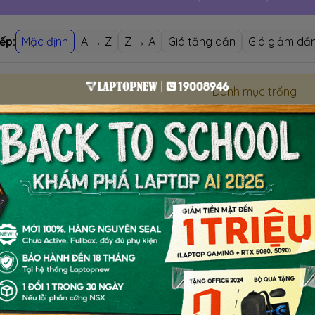
ếp:
Mặc định
A → Z
Z → A
Giá tăng dần
Giá giảm dầ
Danh mục trống
GIỚI THIỆU VÀ ĐÁNH GIÁ LAPT
Nội dung mô tả sản phẩm mang tính chất tham khảo, chi tiết
trong mình sức mạnh từ sự kết hợp của vi xử lý
CPU AM
on™ RX
, đem lại hiệu năng vượt trội cho cả công việc và giải 
 độ phân giải Full HD và tấm nền IPS, bạn sẽ tận hưởng hình 