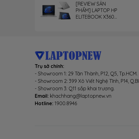
[REVIEW SẢN
- Mặc
PHẨM] LAPTOP HP
xem n
ELITEBOOK X360
G9
trải 
nét, 
cùng 
-
MSI 
khả n
Trụ sở chính:
- Showroom 1: 29 Tân Thành, P12, Q5, Tp.HCM.
những
- Showroom 2: 399 Xô Viết Nghệ Tĩnh, P14, Q.B
pha h
- Showroom 3: Q11 sắp khai trương.
Điều 
Email:
khachhang@laptopnew.vn
Hotline:
1900.8946
thắng 
-
Khôn
một c
rõ rà