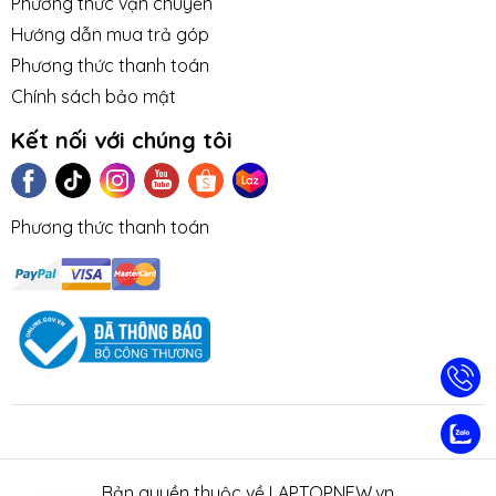
Phương thức vận chuyển
Hướng dẫn mua trả góp
Phương thức thanh toán
Chính sách bảo mật
Kết nối với chúng tôi
Phương thức thanh toán
TIN TỨC
TUYỂN DỤNG
NHƯỢNG
LIÊN HỆ
TRA CỨU 
QUYỀN
HÀNH
Bản quyền thuộc về LAPTOPNEW.vn