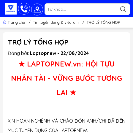
Trang chủ
/
Tin tuyển dụng & việc làm
/
TRỢ LÝ TỔNG HỢP
TRỢ LÝ TỔNG HỢP
Đăng bởi:
Laptopnew - 22/08/2024
★ LAPTOPNEW.vn: HỘI TỰU
NHÂN TÀI - VỮNG BƯỚC TƯƠNG
LAI ★
XIN HOAN NGHÊNH VÀ CHÀO ĐÓN ANH/CHỊ ĐÃ ĐẾN
MỤC TUYỂN DỤNG CỦA LAPTOPNEW.