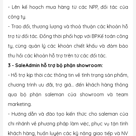
- Lên kế hoạch mua hàng từ các NPP, đối tác của
công ty.
- Trao đổi, thương lượng và thoả thuận các khoản hỗ
trợ từ đối tác. Đồng thời phối hợp với BP.Kế toán công
ty, cùng quản lý các khoản chiết khấu và đảm bảo
thu hồi các khoản hỗ trợ trên từ các đối tác.
3 - SaleAdmin hỗ trợ bộ phận showroom:
- Hỗ trợ kịp thời các thông tin về tình trạng sản phẩm,
chương trình ưu đãi, trợ giá... đến khách hàng thông
qua bộ phận saleman của showroom và team
marketing.
- Hướng dẫn và đào tạo kiến thức cho saleman của
chi nhánh về phương pháp làm việc, phục vụ tận tình
khách hàng, huấn luyện các kỹ năng giao tiếp và NV