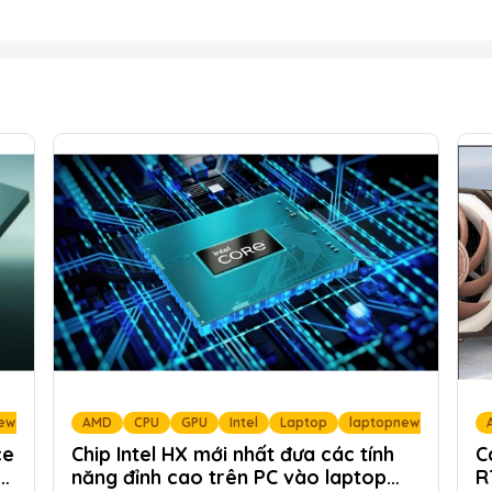
ew
LaptopNew tin tức
AMD
CPU
NVIDIA
GPU
Intel
Tin nóng LaptopNew
Laptop
laptopnew
Tin tức công 
LaptopN
ce
Chip Intel HX mới nhất đưa các tính
C
g
năng đỉnh cao trên PC vào laptop
R