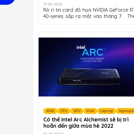
7
17-05-2022
Rò rỉ tin card đồ họa NVIDIA GeForce R
40-series sắp ra mắt vào tháng 7 Th
một tin đồn đáng tin cậy của kopite7kim
card đồ họa NVIDIA GeForce RTX 40-seri
"Ada Lovelace" có thể ra mắt sớm nhất 
vào tháng 7. Họ đề cập đến việc ra m
loạt phim vào "sớm quý 3", (ngụ ý là thá
7). Ra mắt vào tháng 7 có nghĩa là NVID
sẽ bắt đầu tiếp thị những sản phẩm n
một cách nghiêm túc vào cuối tháng n
(Computex 2022). Công ty dự kiến sẽ tu
ra các SKU cao cấp...
AMD
CPU
GPU
Intel
Laptop
laptopn
Có thể Intel Arc Alchemist sẽ bị trì
hoãn đến giữa mùa hè 2022
10-05-2022