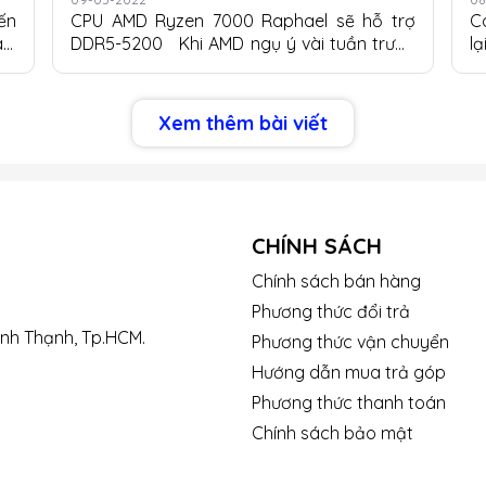
đến
CPU AMD Ryzen 7000 Raphael sẽ hỗ trợ
C
y,
DDR5-5200 Khi AMD ngụ ý vài tuần trước
l
át
rằng bộ vi xử lý 'Raphael' Ryzen 7000-
C
rc
series thế hệ tiếp theo của họ sẽ có khả
h
ơi
năng ép xung DDR5 đáng chú ý, họ không
n
Xem thêm bài viết
e-
thực sự nói rõ về khả năng này. Nhưng hóa
đ
 ​​
ra, Raphael sẽ hỗ trợ bộ nhớ DDR5-5200
m
ực
xuất xưởng, theo Apacer, nhà cung cấp
c
ọa
hàng đầu về mô-đun bộ nhớ. Apacer gần
c
ắt
đây đã xuất bản một bảng (do
bá
CHÍNH SÁCH
đã
@momomo_us phát hiện) mô tả loại bộ
nh
ng
nhớ nào được hỗ trợ bởi các bộ vi xử lý
Chính sách bán hàng
hiện đại và sắp ra...
Phương thức đổi trả
ình Thạnh, Tp.HCM.
Phương thức vận chuyển
Hướng dẫn mua trả góp
Phương thức thanh toán
Chính sách bảo mật