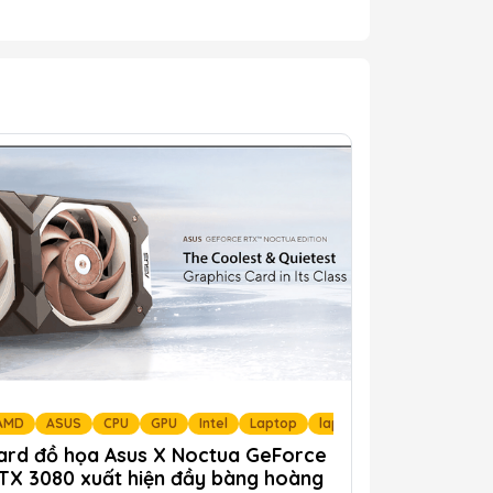
nghệ
ew tin tức
AMD
ASUS
NVIDIA
CPU
GPU
Tin nóng LaptopNew
Intel
Laptop
Tin tức công nghệ
laptopnew
LaptopNew t
ard đồ họa Asus X Noctua GeForce
TX 3080 xuất hiện đầy bàng hoàng