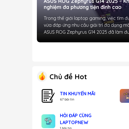
ASUS ROG Zephyrus G14 2025 – Khi
nghiệm đa phương tiện đỉnh cao
Trong thế giới laptop gaming, việc tìm 
vừa đáp ứng nhu cầu giải trí đa dạng mà
ASUS ROG Zephyrus G14 2025 đã làm đượ
Chủ đề Hot
TIN KHUYẾN MÃI
67 bài tin
HỎI ĐÁP CÙNG
LAPTOPNEW
1 bài tin