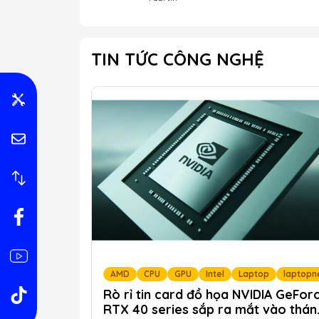
TIN TỨC CÔNG NGHỆ
AMD
CPU
GPU
Intel
Laptop
laptopn
Rò rỉ tin card đồ họa NVIDIA GeFor
RTX 40 series sắp ra mắt vào thán