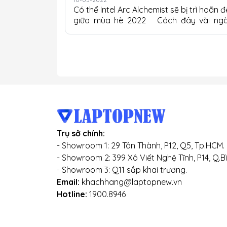
Có thể Intel Arc Alchemist sẽ bị trì hoãn 
giữa mùa hè 2022 Cách đây vài ngà
chúng tôi đã báo cáo khung thời gian ph
hành dự kiến ​​của card đồ họa A
Alchemist của Intel cho phân khúc ch
game. Dựa trên kiến ​​trúc Alchemist X
HPG, các thẻ Arc A-Series đầu tiên dự kiến
sẽ lên kệ hàng vào cuối quý này. Trên th
tế, Intel đã công bố chiếc card đồ h
hàng đầu, Arc Limited Edition, sẽ ra m
vào cuối quý 2 năm 2022. Intel cũng 
công bố những người chiến thắng tro
Trụ sở chính:
cuộc thi...
- Showroom 1: 29 Tân Thành, P12, Q5, Tp.HCM.
- Showroom 2: 399 Xô Viết Nghệ Tĩnh, P14, Q.B
- Showroom 3: Q11 sắp khai trương.
Email:
khachhang@laptopnew.vn
Hotline:
1900.8946