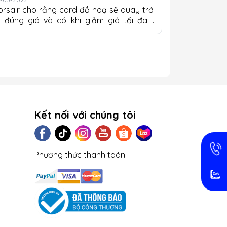
orsair cho rằng card đồ hoạ sẽ quay trở
ại đúng giá và có khi giảm giá tối đa
orsair hy vọng nguồn cung cấp card đồ
ọa sẽ cải thiện khá rõ nét và giá có khả
ăng giảm xuống dưới MSRP. Tôi biết điều
ó nghe có vẻ quá tốt là đúng sau hơn
ột năm khan hàng và giá tăng vọt, nhưng
húng tôi đang bắt đầu thấy mọi thứ được
ải thiện. Là một công ty sản xuất PC và
n linh kiện, Corsair có lẽ cũng biết rõ về
Kết nối với chúng tôi
ững gì đang diễn ra đằng sau...
Phương thức thanh toán