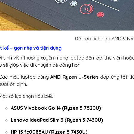
Đồ họa tích hợp AMD & NV
t kế – gọn nhẹ và tiện dụng
ới sinh viên thường xuyên mang laptop đến lớp, thư viện ho
u
sẽ giúp việc di chuyển dễ dàng hơn.
Các mẫu laptop dùng
AMD Ryzen U-Series
đáp ứng tốt ti
suất ổn định.
Một số lựa chọn tiêu biểu:
ASUS Vivobook Go 14 (Ryzen 5 7520U)
Lenovo IdeaPad Slim 3 (Ryzen 5 7430U)
HP 15 fc0085AU (Ryzen 5 7430U)