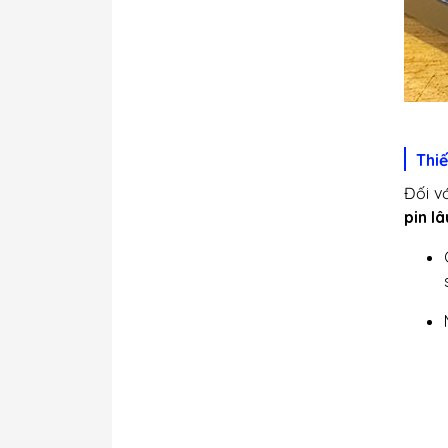
Thiế
Đối v
pin lâ