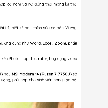
hợp cả nam và nữ, đồng thời mang lại thời
 trí, thiết kế hay chỉnh sửa cơ bản. Vì vậy,
iều ứng dụng như
Word, Excel, Zoom, phần
 trên Photoshop, Illustrator, hay dựng video
U)
hay
MSI Modern 14 (Ryzen 7 7730U)
sở
ượng, phù hợp cho sinh viên sáng tạo nội