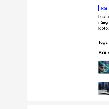
Kết 
Lapto
năng
lapto
Tags:
Bài 