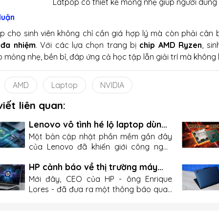
Latpop có thiết kế mỏng nhẹ giúp người dùng 
luận
p cho sinh viên không chỉ cần giá hợp lý mà còn phải cân
 đa nhiệm
. Với các lựa chọn trang bị
chip AMD Ryzen
, si
p mỏng nhẹ, bền bỉ, đáp ứng cả học tập lẫn giải trí mà không
AMD
Laptop
NVIDIA
viết liên quan:
Lenovo vô tình hé lộ laptop dùng
CPU ARM của Nvidia
Một bản cập nhật phần mềm gần đây
của Lenovo đã khiến giới công nghệ
chú ý, khi họ vô tình để lộ thông tin cho
HP cảnh báo về thị trường máy
thấy laptop của họ có thể sử dụng CPU
tính: Mua ngay hay chờ đợi rủi ro?
ARM do Nvidia phát triển. Thông tin này
Mới đây, CEO của HP - ông Enrique
nhanh chóng được trang PCWorld phát
Lores - đã đưa ra một thông báo quan
hiện và phân tích, làm dấy lên nhiều đồn
trọng có thể thay đổi kế hoạch mua
đoán về một bước ngoặt mới trên thị
sắm của hàng triệu người dùng toàn
trường laptop. Trong dữ liệu cập nhật,