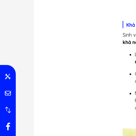
Khả 
Sinh 
khả n