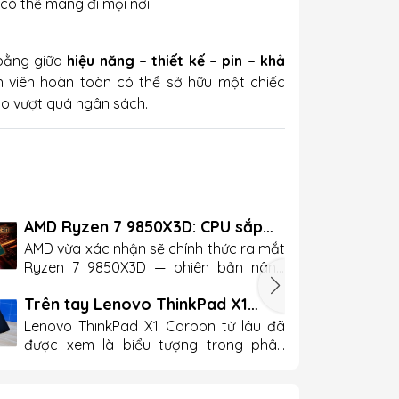
có thể mang đi mọi nơi
 bằng giữa
hiệu năng – thiết kế – pin – khả
nh viên hoàn toàn có thể sở hữu một chiếc
 lo vượt quá ngân sách.
AMD Ryzen 7 9850X3D: CPU sắp
lên kệ với giá dưới 500 USD
AMD vừa xác nhận sẽ chính thức ra mắt
Ryzen 7 9850X3D — phiên bản nâng
cấp nhẹ nhưng rất đáng chú ý của
Trên tay Lenovo ThinkPad X1
dòng CPU chơi game hiệu năng cao —
Carbon Gen 13: Mỏng nhẹ kỷ lục,
vào ngày 29/1 với mức giá khoảng 499
Lenovo ThinkPad X1 Carbon từ lâu đã
vẫn giữ trọn "chất ThinkPad"
USD (tương đương 13.1 triệu VND).
được xem là biểu tượng trong phân
Ryzen 7 9850X3D được xây dựng dựa
khúc laptop doanh nhân cao cấp. Với
trên thành công của chiếc CPU tiền
thế hệ Gen 13, Lenovo không chỉ giữ lại
nhiệm là Ryzen 7 9800X3D, giữ nguyên