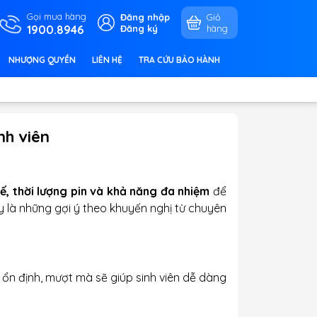
Gọi mua hàng
Đăng nhập
Giỏ
1900.8946
Đăng ký
hàng
NHƯỢNG QUYỀN
LIÊN HỆ
TRA CỨU BẢO HÀNH
nh viên
kế, thời lượng pin và khả năng đa nhiệm
để
 là những gợi ý theo khuyến nghị từ chuyên
 ổn định, mượt mà sẽ giúp sinh viên dễ dàng