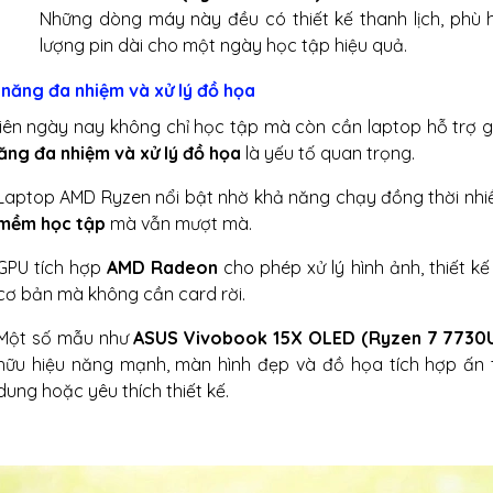
Những dòng máy này đều có thiết kế thanh lịch, phù 
lượng pin dài cho một ngày học tập hiệu quả.
năng đa nhiệm và xử lý đồ họa
viên ngày nay không chỉ học tập mà còn cần laptop hỗ trợ giải
ăng đa nhiệm và xử lý đồ họa
là yếu tố quan trọng.
Laptop AMD Ryzen nổi bật nhờ khả năng chạy đồng thời nh
mềm học tập
mà vẫn mượt mà.
GPU tích hợp
AMD Radeon
cho phép xử lý hình ảnh, thiết kế
cơ bản mà không cần card rời.
Một số mẫu như
ASUS Vivobook 15X OLED (Ryzen 7 7730
hữu hiệu năng mạnh, màn hình đẹp và đồ họa tích hợp ấn t
dung hoặc yêu thích thiết kế.