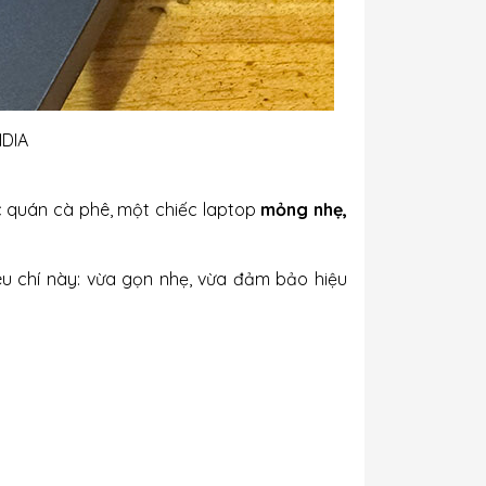
IDIA
ặc quán cà phê, một chiếc laptop
mỏng nhẹ,
êu chí này: vừa gọn nhẹ, vừa đảm bảo hiệu