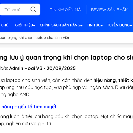
TIN KHUYẾN MÃI
REVIEW SẢN PHẨM
 CHỦ
GIỚI THIỆU
CHÍNH SÁCH BÁN HÀNG
TIN TỨC
TUYỂN DỤNG
uan trọng khi chọn laptop cho sinh viên
g lưu ý quan trọng khi chọn laptop cho si
bởi:
Admin Hoài Vũ - 20/09/2025
ua laptop cho sinh viên, cần cân nhắc đến
hiệu năng, thiết 
áp ứng nhu cầu học tập, vừa phù hợp với ngân sách. Dưới đây
ông nghệ AMD.
 năng – yếu tố tiên quyết
năng luôn là tiêu chí hàng đầu khi chọn laptop. Một chiếc máy
p, nghiên cứu và giải trí.