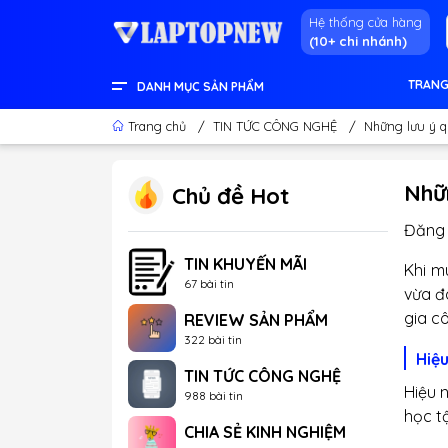
Hệ thống cửa hàng
(10+ chi nhánh)
TRANG
DANH MỤC SẢN PHẨM
LENOVO OFFICIAL STORE
LINH KIỆN & THIẾT BỊ KHÁC
GEAR GAMING
LCD - MÀN HÌNH
PC DESKTOP CHÍNH HÃNG
APPLE - IPHONE - MACBOOK
LAPTOP CONTENT CREATOR
LAPTOP GAMING
LAPTOP VĂN PHÒNG
THÔNG TIN HỮU ÍCH
Trang chủ
/
TIN TỨC CÔNG NGHỆ
/
Những lưu ý q
Nhữn
Chủ đề Hot
Đăng 
TIN KHUYẾN MÃI
Khi m
67 bài tin
vừa đ
gia c
REVIEW SẢN PHẨM
322 bài tin
Hiệu
TIN TỨC CÔNG NGHỆ
Hiệu 
988 bài tin
học tậ
CHIA SẺ KINH NGHIỆM