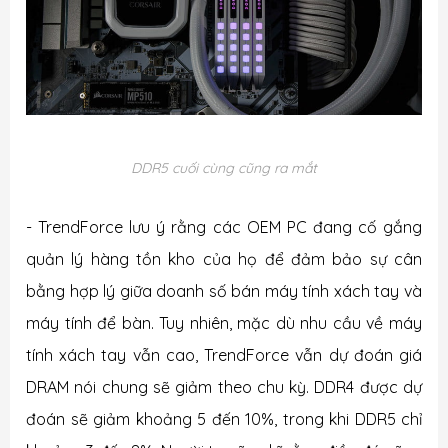
DDR5 cuối cùng cũng ra mắt
- TrendForce lưu ý rằng các OEM PC đang cố gắng
quản lý hàng tồn kho của họ để đảm bảo sự cân
bằng hợp lý giữa doanh số bán máy tính xách tay và
máy tính để bàn. Tuy nhiên, mặc dù nhu cầu về máy
tính xách tay vẫn cao, TrendForce vẫn dự đoán giá
DRAM nói chung sẽ giảm theo chu kỳ. DDR4 được dự
đoán sẽ giảm khoảng 5 đến 10%, trong khi DDR5 chỉ