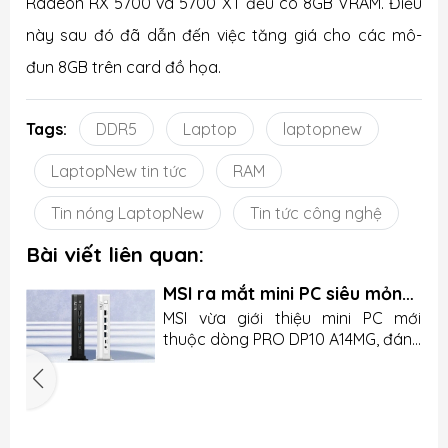
Radeon RX 5700 và 5700 XT đều có 8GB VRAM. Điều
này sau đó đã dẫn đến việc tăng giá cho các mô-
đun 8GB trên card đồ họa.
Tags:
DDR5
Laptop
laptopnew
LaptopNew tin tức
RAM
Tin nóng LaptopNew
Tin tức công nghệ
Bài viết liên quan:
MSI ra mắt mini PC siêu mỏng
nhưng lại thiếu chi tiết quan
u
MSI vừa giới thiệu mini PC mới
trọng
n
thuộc dòng PRO DP10 A14MG, đánh
g
dấu bước tiến của hãng trong
.
mảng máy tính nhỏ gọn cho văn
5
o
phòng và doanh nghiệp. Sản phẩm
n
gây ấn tượng bởi kích thước nhỏ,
c
n
I
cấu hình linh hoạt và dung lượng
g