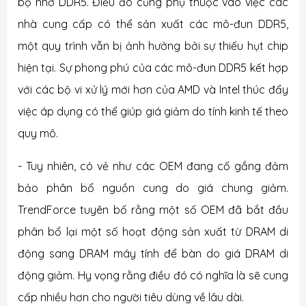
bộ nhớ DDR5. Điều đó cũng phụ thuộc vào việc các
nhà cung cấp có thể sản xuất các mô-đun DDR5,
một quy trình vẫn bị ảnh hưởng bởi sự thiếu hụt chip
hiện tại. Sự phong phú của các mô-đun DDR5 kết hợp
với các bộ vi xử lý mới hơn của AMD và Intel thúc đẩy
việc áp dụng có thể giúp giá giảm do tính kinh tế theo
quy mô.
- Tuy nhiên, có vẻ như các OEM đang cố gắng đảm
bảo phân bổ nguồn cung do giá chung giảm.
TrendForce tuyên bố rằng một số OEM đã bắt đầu
phân bổ lại một số hoạt động sản xuất từ ​​DRAM di
động sang DRAM máy tính để bàn do giá DRAM di
động giảm. Hy vọng rằng điều đó có nghĩa là sẽ cung
cấp nhiều hơn cho người tiêu dùng về lâu dài.