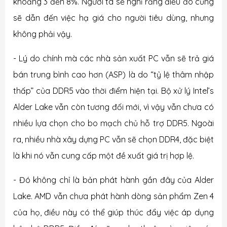
khoảng 3 đến 8%. Người ta sẽ nghĩ rằng điều đó cũng
sẽ dẫn đến việc hạ giá cho người tiêu dùng, nhưng
không phải vậy.
- Lý do chính mà các nhà sản xuất PC vẫn sẽ trả giá
bán trung bình cao hơn (ASP) là do “tỷ lệ thâm nhập
thấp” của DDR5 vào thời điểm hiện tại. Bộ xử lý Intel’s
Alder Lake vẫn còn tương đối mới, vì vậy vẫn chưa có
nhiều lựa chọn cho bo mạch chủ hỗ trợ DDR5. Ngoài
ra, nhiều nhà xây dựng PC vẫn sẽ chọn DDR4, đặc biệt
là khi nó vẫn cung cấp một đề xuất giá trị hợp lệ.
- Đó không chỉ là bản phát hành gần đây của Alder
Lake. AMD vẫn chưa phát hành dòng sản phẩm Zen 4
của họ, điều này có thể giúp thúc đẩy việc áp dụng