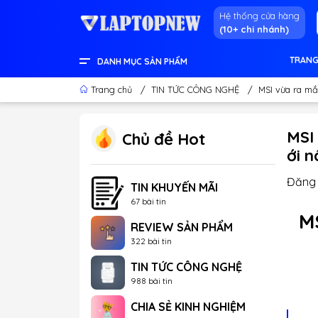
Hệ thống cửa hàng
(10+ chi nhánh)
TRANG
DANH MỤC SẢN PHẨM
LENOVO OFFICIAL STORE
LINH KIỆN & THIẾT BỊ KHÁC
GEAR GAMING
LCD - MÀN HÌNH
PC DESKTOP CHÍNH HÃNG
APPLE - IPHONE - MACBOOK
LAPTOP CONTENT CREATOR
LAPTOP GAMING
LAPTOP VĂN PHÒNG
THÔNG TIN HỮU ÍCH
Trang chủ
/
TIN TỨC CÔNG NGHỆ
/
MSI vừa ra mắ
MSI 
Chủ đề Hot
ới 
Đăng 
TIN KHUYẾN MÃI
67 bài tin
MS
REVIEW SẢN PHẨM
322 bài tin
TIN TỨC CÔNG NGHỆ
988 bài tin
CHIA SẺ KINH NGHIỆM