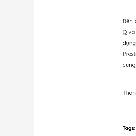
Bên 
Q và 
dụng 
Prest
cung 
Thôn
Tags: