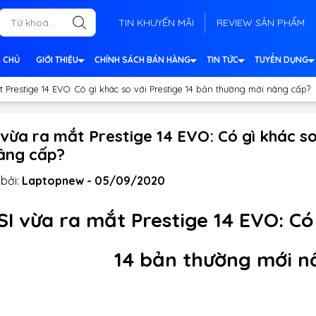
TIN KHUYẾN MÃI
REVIEW SẢN PHẨM
 CHỦ
GIỚI THIỆU
CHÍNH SÁCH BÁN HÀNG
TIN TỨC
TUYỂN DỤNG
t Prestige 14 EVO: Có gì khác so với Prestige 14 bản thường mới nâng cấp?
vừa ra mắt Prestige 14 EVO: Có gì khác s
nâng cấp?
bởi:
Laptopnew - 05/09/2020
I vừa ra mắt Prestige 14 EVO: Có 
14 bản thường mới n