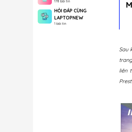
178 bài tin
M
HỎI ĐÁP CÙNG
LAPTOPNEW
1 bài tin
Sau k
trang
liên 
Prest