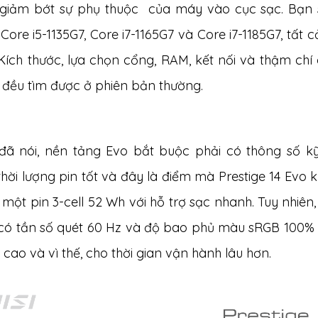
 giảm bớt sự phụ thuộc của máy vào cục sạc. Bạn
ore i5-1135G7, Core i7-1165G7 và Core i7-1185G7, tất 
 Kích thước, lựa chọn cổng, RAM, kết nối và thậm ch
 đều tìm được ở phiên bản thường.
đã nói, nền tảng Evo bắt buộc phải có thông số kỹ
hời lượng pin tốt và đây là điểm mà Prestige 14 Evo k
một pin 3-cell 52 Wh với hỗ trợ sạc nhanh. Tuy nhiê
có tần số quét 60 Hz và độ bao phủ màu sRGB 100% chỉ
cao và vì thế, cho thời gian vận hành lâu hơn.