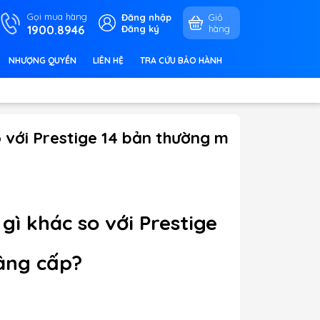
Gọi mua hàng
Đăng nhập
Giỏ
1900.8946
Đăng ký
hàng
NHƯỢNG QUYỀN
LIÊN HỆ
TRA CỨU BẢO HÀNH
o với Prestige 14 bản thường m
gì khác so với Prestige
âng cấp?