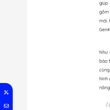
giúp
gồm C
mới.
Gen4
Như 
bảo t
cùng 
hình 
năng 