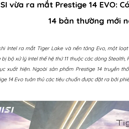
SI vừa ra mắt Prestige 14 EVO: Có
14 bản thường mới 
hi Intel ra mắt Tiger Lake và nền tảng Evo, một loạ
 bị bộ xử lý Intel thế hệ thứ 11 thuộc các dòng Stealt
tục xuất hiện. Ngoài sản phẩm Prestige 14 truyền th
ige 14 Evo tuân thủ các tiêu chuẩn được đặt ra bởi ph