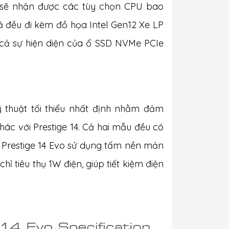
 sẽ nhận được các tùy chọn CPU bao
cả đều đi kèm đồ họa Intel Gen12 Xe LP
í cả sự hiện diện của ổ SSD NVMe PCIe
 thuật tối thiểu nhất định nhằm đảm
hác với Prestige 14. Cả hai mẫu đều có
n, Prestige 14 Evo sử dụng tấm nền mản
 tiêu thụ 1W điện, giúp tiết kiệm điện