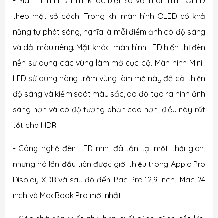
- Màn hình LED mini khác biệt so với màn hình OLED
theo một số cách. Trong khi màn hình OLED có khả
năng tự phát sáng, nghĩa là mỗi điểm ảnh có độ sáng
và dải màu riêng. Mặt khác, màn hình LED hiển thị đèn
nền sử dụng các vùng làm mờ cục bộ. Màn hình Mini-
LED sử dụng hàng trăm vùng làm mờ này để cải thiện
độ sáng và kiểm soát màu sắc, do đó tạo ra hình ảnh
sáng hơn và có độ tương phản cao hơn, điều này rất
tốt cho HDR.
- Công nghệ đèn LED mini đã tồn tại một thời gian,
nhưng nó lần đầu tiên được giới thiệu trong Apple Pro
Display XDR và ​​sau đó đến iPad Pro 12,9 inch, iMac 24
inch và MacBook Pro mới nhất.