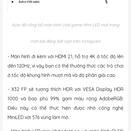
Acer đã công bố màn hình chơi game Mini-LED mới trong
một bài đăng bất ngờ trên Instagram
- Màn hình đi kèm với HDMI 2.1, hỗ trợ 4K ở tốc độ lên
đến 120Hz, vì vậy bạn có thể thưởng thức các trò chơi
ở tốc độ khung hình mượt mà và độ phân giải cao.
- X32 FP sẽ tương thích HDR với VESA Display HDR
1000 và bao phủ 99% gam màu rộng AdobeRGB.
Điều này có thể thực hiện được nhờ công nghệ
MiniLED với 576 vùng làm mờ.