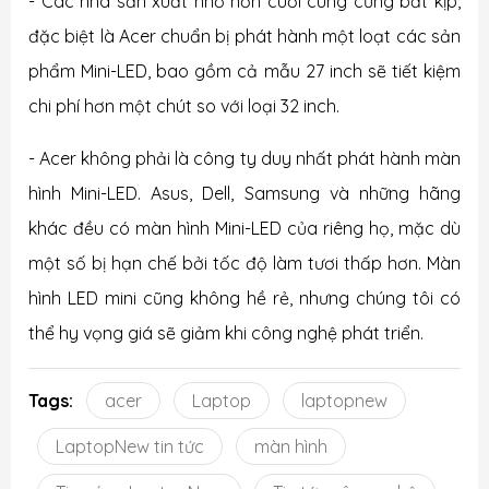
- Các nhà sản xuất nhỏ hơn cuối cùng cũng bắt kịp,
đặc biệt là Acer chuẩn bị phát hành một loạt các sản
phẩm Mini-LED, bao gồm cả mẫu 27 inch sẽ tiết kiệm
chi phí hơn một chút so với loại 32 inch.
- Acer không phải là công ty duy nhất phát hành màn
hình Mini-LED. Asus, Dell, Samsung và những hãng
khác đều có màn hình Mini-LED của riêng họ, mặc dù
một số bị hạn chế bởi tốc độ làm tươi thấp hơn. Màn
hình LED mini cũng không hề rẻ, nhưng chúng tôi có
thể hy vọng giá sẽ giảm khi công nghệ phát triển.
Tags:
acer
Laptop
laptopnew
LaptopNew tin tức
màn hình