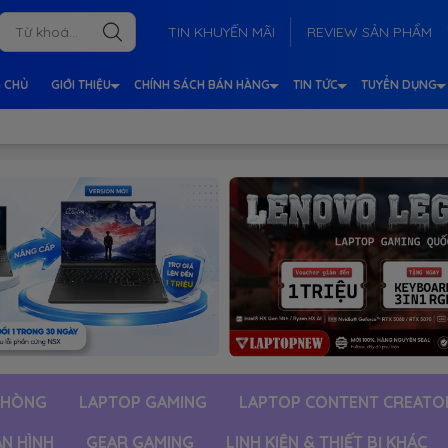
TIN KHUYẾN MÃI
REVIEW SẢN PHẨM
 CHỦ
GIỚI THIỆU
CHÍNH SÁCH BÁN HÀNG
TIN TỨC
TUYỂN DỤNG
PHÒNG
LAPTOP GAMING
LAPTOP CONTENT CREATO
ÀN HÌNH
GEAR GAMING
LINH KIỆN & THIẾT BỊ KHÁC