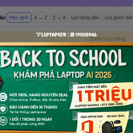
ếp:
Mặc định
A → Z
Z → A
Giá tăng dần
Giá giảm dầ
Danh mục trống