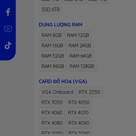
SSD 6TB
DUNG LƯỢNG RAM
RAM 8GB
RAM 12GB
RAM 16GB
RAM 24GB
RAM 32GB
RAM 64GB
RAM 96GB
RAM 128GB
CARD ĐỒ HOẠ (VGA)
VGA Onboard
RTX 2050
RTX 3050
RTX 4050
RTX 4060
RTX 4070
RTX 4080
RTX 4090
RTX 5050
RTX 5060