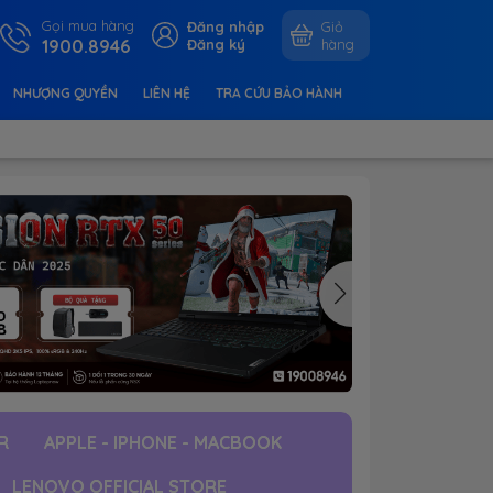
Gọi mua hàng
Đăng nhập
Giỏ
1900.8946
Đăng ký
hàng
NHƯỢNG QUYỀN
LIÊN HỆ
TRA CỨU BẢO HÀNH
R
APPLE - IPHONE - MACBOOK
LENOVO OFFICIAL STORE