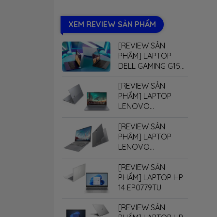
RTX 5070
RTX 5070Ti
XEM REVIEW SẢN PHẨM
RTX 5080
RTX 5090
[REVIEW SẢN
PHẨM] LAPTOP
DELL GAMING G15
5530
[REVIEW SẢN
PHẨM] LAPTOP
LENOVO
THINKBOOK 16 G7+
[REVIEW SẢN
PHẨM] LAPTOP
LENOVO
THINKBOOK 14 G7+
[REVIEW SẢN
PHẨM] LAPTOP HP
14 EP0779TU
[REVIEW SẢN