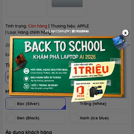
Tình trạng:
Còn hàng
| Thương hiệu:
APPLE
x
| Loại:
Hàng chính hãng
26.990.000 ₫
28.790.000 ₫
(Đã có VAT)
Tiết
-6%
kiệm:
Tình trạng: Mới 100%, chưa active, fullbox
BH 12 THÁNG - 1 ĐỔI 1 TRONG 30 NGÀY LỖI NSX
Màu sắc
Bạc (Silver)
Trắng (White)
Đen (Black)
Xanh (Ice blue)
Áp dụng khách hàng