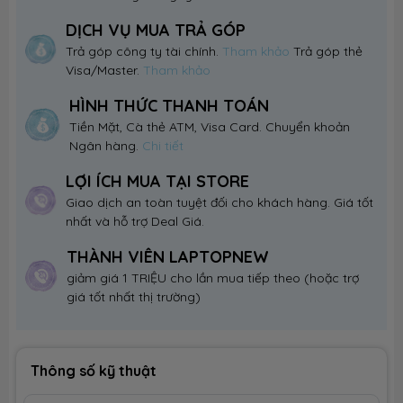
DỊCH VỤ MUA TRẢ GÓP
Trả góp công ty tài chính.
Tham khảo
Trả góp thẻ
Visa/Master.
Tham khảo
HÌNH THỨC THANH TOÁN
Tiền Mặt, Cà thẻ ATM, Visa Card. Chuyển khoản
Ngân hàng.
Chi tiết
LỢI ÍCH MUA TẠI STORE
Giao dịch an toàn tuyệt đối cho khách hàng. Giá tốt
nhất và hỗ trợ Deal Giá.
THÀNH VIÊN LAPTOPNEW
giảm giá 1 TRIỆU cho lần mua tiếp theo (hoặc trợ
giá tốt nhất thị trường)
Thông số kỹ thuật