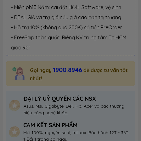
- Miễn phí 3 Năm: cài đặt HĐH, Software, vệ sinh
- DEAL GIÁ và trợ giá nếu giá cao hơn thị trường
- Hỗ trợ 10% (không quá 200K) số tiền PreOrder
- FreeShip toàn quốc. Riêng KV trung tâm Tp.HCM
giao 90'
1900.8946
Gọi ngay
để được tư vấn tốt
nhất!
ĐẠI LÝ UỶ QUYỀN CÁC NSX
Asus, Msi, Gigabyte, Dell, Hp, Acer và các thương
hiệu công nghệ khác.
CAM KẾT SẢN PHẨM
Mới 100%, nguyên seal, fullbox. Bảo hành 12T - 36T.
1 Đổi 1 trong 30 ngày