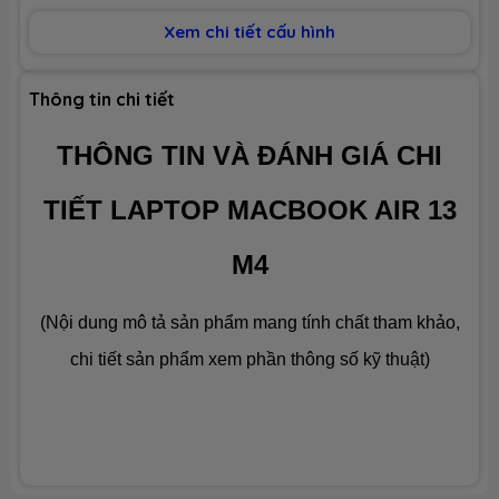
Xem chi tiết cấu hình
BỘ NHỚ MÁY (RAM)
Dung lượng
16GB Onboard
Thông tin chi tiết
THÔNG TIN VÀ ĐÁNH GIÁ CHI
Công nghệ
hãng không công bố
TIẾT LAPTOP MACBOOK AIR 13
Số slot
None
M4
Ổ CỨNG LƯU TRỮ (SSD)
(Nội dung mô tả sản phẩm mang tính chất tham khảo,
Dung lượng
SSD 256GB M.2
chi tiết sản phẩm xem phần thông số kỹ thuật)
Công nghệ
PCIe Gen4
Số slot
1 slot