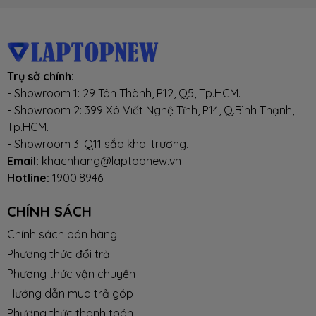
CHIP XỬ LÝ ĐỒ HOẠ (VGA)
VGA tích
Onboard
hợp
Trụ sở chính:
- Showroom 1: 29 Tân Thành, P12, Q5, Tp.HCM.
VGA
None
- Showroom 2: 399 Xô Viết Nghệ Tĩnh, P14, Q.Bình Thạnh,
chuyên
Tp.HCM.
dụng
- Showroom 3: Q11 sắp khai trương.
Email:
khachhang@laptopnew.vn
MÀN HÌNH HIỂN THỊ (LCD)
Hotline:
1900.8946
Kích thước
13.6-inch (16:10)
CHÍNH SÁCH
Chính sách bán hàng
Độ phân
QHD 2K5 (2560*1664) pixel
Phương thức đổi trả
giải
Phương thức vận chuyển
Hướng dẫn mua trả góp
tấm nền
Liquid Retina
Phương thức thanh toán