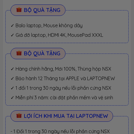
BỘ QUÀ TẶNG
✓ Balo laptop, Mouse không dây
✓ Giá đỡ laptop, HDMI 4K, MousePad XXXL
BỘ QUÀ TẶNG
✓ Hàng chính hãng, Mới 100%, Thùng hộp NSX
✓ Bảo hành 12 Tháng tại APPLE và LAPTOPNEW
✓ 1 đổi 1 trong 30 ngày nếu lỗi phần cứng NSX
✓ Miễn phí 3 năm: cài đặt phần mềm và vệ sinh
LỢI ÍCH KHI MUA TẠI LAPTOPNEW
- 1 Đổi 1 trong 30 ngày nếu lỗi phần cứng NSX