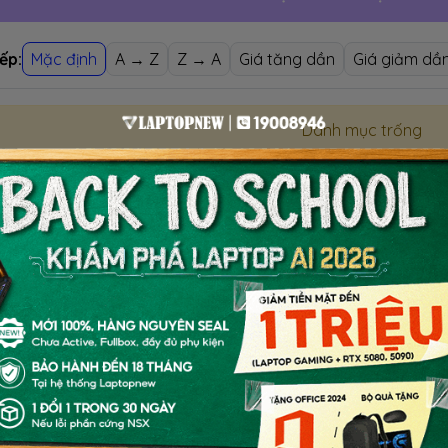
ếp:
Mặc định
A → Z
Z → A
Giá tăng dần
Giá giảm dầ
Danh mục trống
VO THINKBOOK YOGA