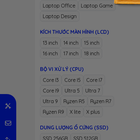
Laptop Office
Laptop Game
Laptop Design
KÍCH THƯỚC MÀN HÌNH (LCD)
13 inch
14 inch
15 inch
16 inch
17 inch
18 inch
BỘ VI XỬ LÝ (CPU)
Core I3
Core I5
Core I7
Core I9
Ultra 5
Ultra 7
Ultra 9
Ryzen R5
Ryzen R7
Ryzen R9
X lite
X plus
DUNG LƯỢNG Ổ CỨNG (SSD)
SSD 256GB
SSD 512GB