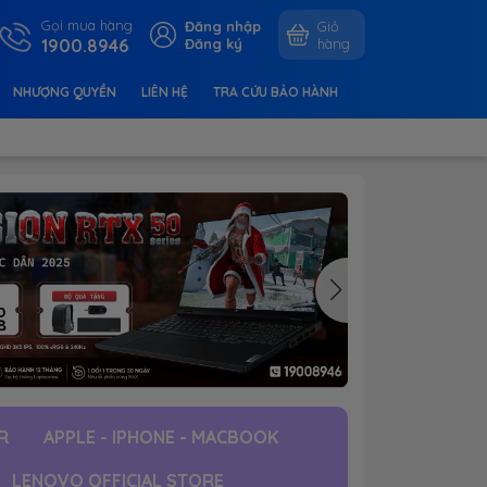
Gọi mua hàng
Đăng nhập
Giỏ
1900.8946
Đăng ký
hàng
NHƯỢNG QUYỀN
LIÊN HỆ
TRA CỨU BẢO HÀNH
R
APPLE - IPHONE - MACBOOK
LENOVO OFFICIAL STORE