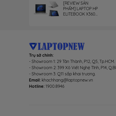
[REVIEW SẢN
PHẨM] LAPTOP HP
ELITEBOOK X360
G9
Trụ sở chính:
- Showroom 1: 29 Tân Thành, P12, Q5, Tp.HCM.
- Showroom 2: 399 Xô Viết Nghệ Tĩnh, P14, Q.B
- Showroom 3: Q11 sắp khai trương.
Email:
khachhang@laptopnew.vn
Hotline:
1900.8946