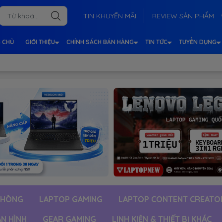
TIN KHUYẾN MÃI
REVIEW SẢN PHẨM
 CHỦ
GIỚI THIỆU
CHÍNH SÁCH BÁN HÀNG
TIN TỨC
TUYỂN DỤNG
PHÒNG
LAPTOP GAMING
LAPTOP CONTENT CREATO
ÀN HÌNH
GEAR GAMING
LINH KIỆN & THIẾT BỊ KHÁC