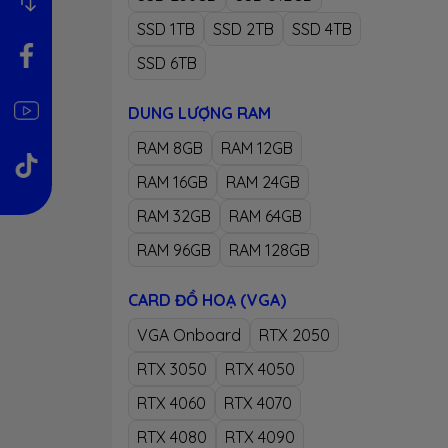
SSD 1TB
SSD 2TB
SSD 4TB
SSD 6TB
DUNG LƯỢNG RAM
RAM 8GB
RAM 12GB
RAM 16GB
RAM 24GB
RAM 32GB
RAM 64GB
RAM 96GB
RAM 128GB
CARD ĐỒ HOẠ (VGA)
VGA Onboard
RTX 2050
RTX 3050
RTX 4050
RTX 4060
RTX 4070
RTX 4080
RTX 4090