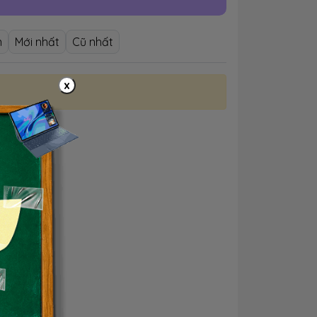
n
Mới nhất
Cũ nhất
x