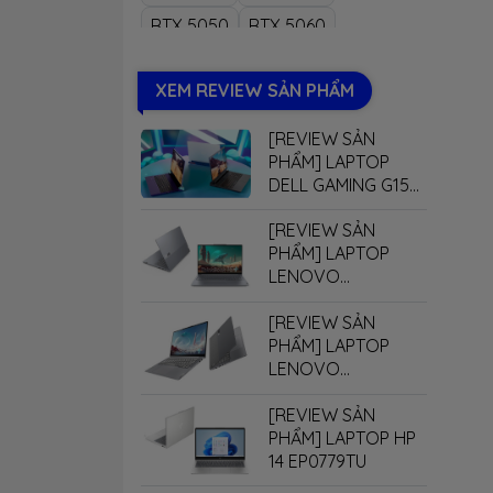
RTX 5050
RTX 5060
RTX 5070
RTX 5070Ti
XEM REVIEW SẢN PHẨM
RTX 5080
RTX 5090
[REVIEW SẢN
PHẨM] LAPTOP
DELL GAMING G15
5530
[REVIEW SẢN
PHẨM] LAPTOP
LENOVO
THINKBOOK 16 G7+
[REVIEW SẢN
PHẨM] LAPTOP
LENOVO
THINKBOOK 14 G7+
[REVIEW SẢN
PHẨM] LAPTOP HP
14 EP0779TU