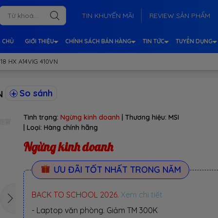
TIN KHUYẾN MÃI
REVIEW SẢN PHẨM
 CHỦ
GIỚI THIỆU
CHÍNH SÁCH BÁN HÀNG
TIN TỨC
TUYỂN DỤNG
 18 HX A14VIG 410VN
So sánh
VN
Tình trạng:
Ngừng kinh doanh
| Thương hiệu:
MSI
| Loại:
Hàng chính hãng
Ngừng kinh doanh
ƯU ĐÃI TỐT NHẤT TRONG NĂM
BACK TO SCHOOL 2026.
Xem chi tiết
- Laptop văn phòng. Giảm TM 300K