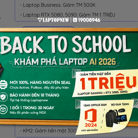
- Laptop Business. Giảm TM 500K
- Laptop RTX 5080, 5090: Giảm TM 1 TRIỆU
BỘ QUÀ TẶNG
✓ Balo MSI Titan + Mouse MSI (theo hộp)
✓ Headset gaming + MSI Dual Drive 256GB (theo hộ
✓ Lucky Figure Keychain Black + Mouse Pad MSI (th
hộp)
BỘ QUÀ TẶNG
QUÀ TẶNG ƯU ĐÃI (CHỌN 1 TRONG KM):
- KM1: Balo laptop, Mouse Gaming, Mousepad
- KM2: Giảm tiền mặt 300.000 VND