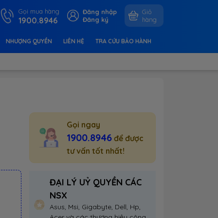
Gọi mua hàng
Đăng nhập
Giỏ
1900.8946
Đăng ký
hàng
NHƯỢNG QUYỀN
LIÊN HỆ
TRA CỨU BẢO HÀNH
Gọi ngay
1900.8946
để được
tư vấn tốt nhất!
ĐẠI LÝ UỶ QUYỀN CÁC
NSX
Asus, Msi, Gigabyte, Dell, Hp,
Acer và các thương hiệu công