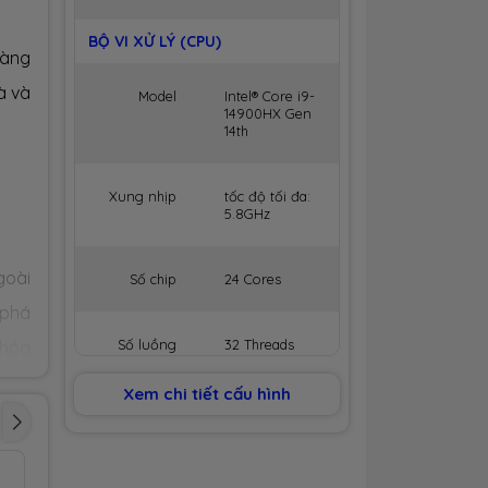
BỘ VI XỬ LÝ (CPU)
làng
à và
Model
Intel® Core i9-
14900HX Gen
14th
Xung nhịp
tốc độ tối đa:
5.8GHz
goài
Số chip
24 Cores
 phá
Số luồng
32 Threads
 hóa
Xem chi tiết cấu hình
Bộ nhớ
36MB Cache
 hố.
đệm
 cho
BỘ NHỚ MÁY (RAM)
Nhìn