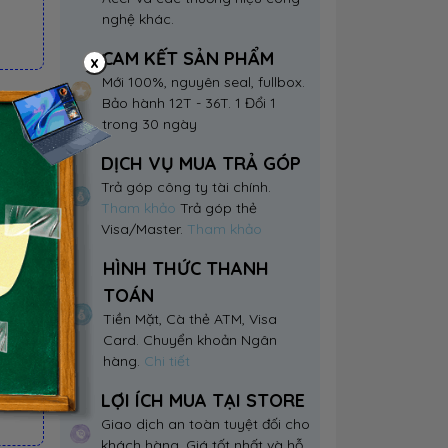
nghệ khác.
CAM KẾT SẢN PHẨM
x
Mới 100%, nguyên seal, fullbox.
Bảo hành 12T - 36T. 1 Đổi 1
trong 30 ngày
DỊCH VỤ MUA TRẢ GÓP
p)
Trả góp công ty tài chính.
Tham khảo
Trả góp thẻ
eo
Visa/Master.
Tham khảo
HÌNH THỨC THANH
TOÁN
Tiền Mặt, Cà thẻ ATM, Visa
Card. Chuyển khoản Ngân
hàng.
Chi tiết
LỢI ÍCH MUA TẠI STORE
Giao dịch an toàn tuyệt đối cho
khách hàng. Giá tốt nhất và hỗ