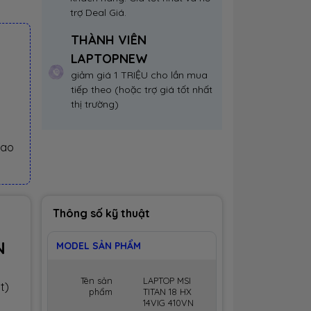
trợ Deal Giá.
THÀNH VIÊN
LAPTOPNEW
giảm giá 1 TRIỆU cho lần mua
tiếp theo (hoặc trợ giá tốt nhất
thị trường)
iao
Thông số kỹ thuật
N
MODEL SẢN PHẨM
Tên sản
LAPTOP MSI
t)
phẩm
TITAN 18 HX
14VIG 410VN