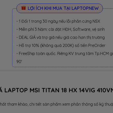
LỢI ÍCH KHI MUA TẠI LAPTOPNEW
- 1 Đổi 1 trong 30 ngày nếu lỗi phần cứng NSX
- Miễn phí 3 Năm: cài đặt HĐH, Software, vệ sinh
- DEAL GIÁ và trợ giá nếu giá cao hơn thị trường
- Hỗ trợ 10% (không quá 200K) số tiền PreOrder
- FreeShip toàn quốc. Riêng KV trung tâm Tp.HCM g
90'
Á LAPTOP MSI TITAN 18 HX 14VIG 410V
hất tham khảo, chi tiết sản phẩm xem phần thông số kỹ thuậ