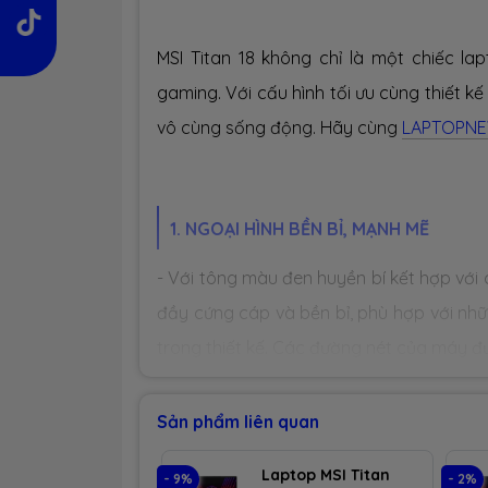
MSI Titan 18 không chỉ là một chiếc l
gaming. Với cấu hình tối ưu cùng thiết 
vô cùng sống động. Hãy cùng
LAPTOPN
1. NGOẠI HÌNH BỀN BỈ, MẠNH MẼ
- Với tông màu đen huyền bí kết hợp với 
đầy cứng cáp và bền bỉ, phù hợp với nh
trong thiết kế. Các đường nét của máy đư
khả năng tản nhiệt mà còn tránh được bụ
- Với kích thước
405 x 307 x 32 mm
(Dài
Sản phẩm liên quan
Máy đủ lớn để chứa những phần cứng ch
Laptop MSI Titan
- 9%
- 2%
những ai thường xuyên di chuyển. Titan 