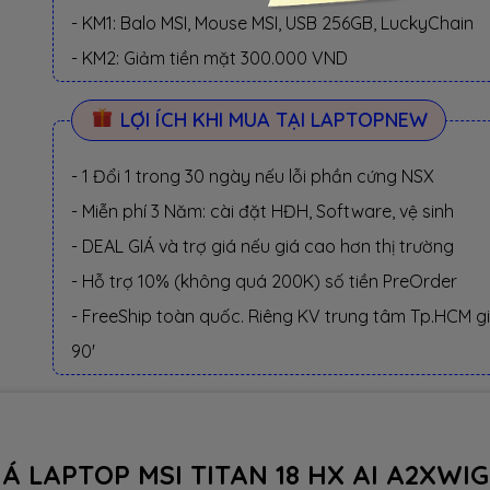
- KM1: Balo MSI, Mouse MSI, USB 256GB, LuckyChain
- KM2: Giảm tiền mặt 300.000 VND
LỢI ÍCH KHI MUA TẠI LAPTOPNEW
- 1 Đổi 1 trong 30 ngày nếu lỗi phần cứng NSX
- Miễn phí 3 Năm: cài đặt HĐH, Software, vệ sinh
- DEAL GIÁ và trợ giá nếu giá cao hơn thị trường
- Hỗ trợ 10% (không quá 200K) số tiền PreOrder
- FreeShip toàn quốc. Riêng KV trung tâm Tp.HCM g
90'
IÁ LAPTOP MSI TITAN 18 HX AI A2XWIG