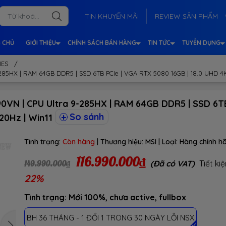
TIN KHUYẾN MÃI
REVIEW SẢN PHẨM
 CHỦ
GIỚI THIỆU
CHÍNH SÁCH BÁN HÀNG
TIN TỨC
TUYỂN DỤNG
IES
/
285HX | RAM 64GB DDR5 | SSD 6TB PCIe | VGA RTX 5080 16GB | 18.0 UHD 4K 
0VN | CPU Ultra 9-285HX | RAM 64GB DDR5 | SSD 6TB
So sánh
20Hz | Win11
Tình trạng:
Còn hàng
| Thương hiệu:
MSI
| Loại:
Hàng chính h
116.990.000₫
149.990.000₫
(Đã có VAT)
Tiết ki
22%
Tình trạng: Mới 100%, chưa active, fullbox
BH 36 THÁNG - 1 ĐỔI 1 TRONG 30 NGÀY LỖI NSX