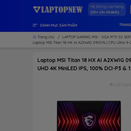
Hệ thống cửa hàng
(10+ chi nhánh)
TRANG
DANH MỤC SẢN PHẨM
LENOVO OFFICIAL STORE
LINH KIỆN & THIẾT BỊ KHÁC
GEAR GAMING
LCD - MÀN HÌNH
PC DESKTOP CHÍNH HÃNG
APPLE - IPHONE - MACBOOK
LAPTOP CONTENT CREATOR
LAPTOP GAMING
LAPTOP VĂN PHÒNG
THÔNG TIN HỮU ÍCH
Trang chủ
/
LAPTOP GAMING MSI - VGA RTX 50 SER
Laptop MSI Titan 18 HX AI A2XWIG 090VN | CPU Ultra 9-
Laptop MSI Titan 18 HX AI A2XWIG 09
UHD 4K MiniLED IPS, 100% DCI-P3 & 1