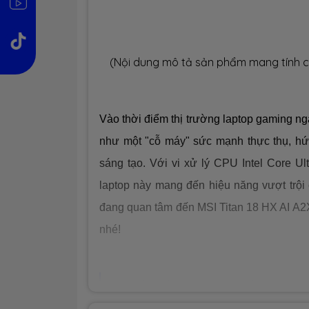
(Nội dung mô tả sản phẩm mang tính c
Vào thời điểm thị trường laptop gaming n
như một "cỗ máy" sức mạnh thực thụ, hứ
sáng tạo. Với vi xử lý CPU Intel Core U
laptop này mang đến hiệu năng vượt trội
đang quan tâm đến MSI Titan 18 HX AI A
nhé!
1. THIẾT KẾ ẤN TƯỢNG, ĐẲNG CẤP