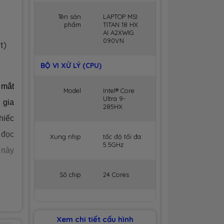
Tên sản
LAPTOP MSI
phẩm
TITAN 18 HX
AI A2XWIG
090VN
t)
BỘ VI XỬ LÝ (CPU)
 mắt
Model
Intel® Core
Ultra 9-
 gia
285HX
hiếc
 đọc
Xung nhịp
tốc độ tối đa:
5.5GHz
t này
Số chip
24 Cores
Số luồng
24 Threads
Xem chi tiết cấu hình