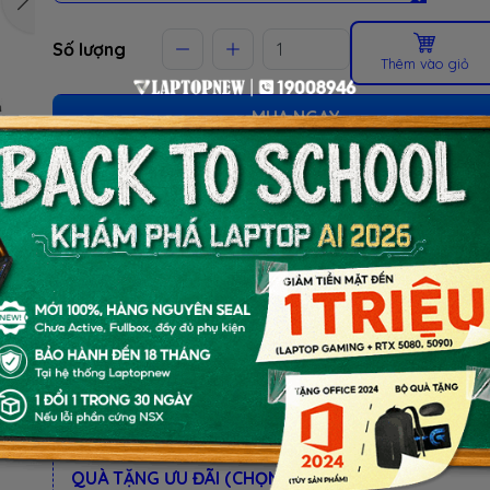
Số lượng
Thêm vào giỏ
MUA NGAY
(Giao tận nơi hoặc lấy tại cửa hàng)
ƯU ĐÃI TỐT NHẤT TRONG NĂM
BACK TO SCHOOL 2026.
Xem chi tiết
- Laptop văn phòng. Giảm TM 300K
- Laptop Business. Giảm TM 500K
- Laptop RTX 5080, 5090: Giảm TM 1 TRIỆU
BỘ QUÀ TẶNG
QUÀ TẶNG ƯU ĐÃI (CHỌN 1 TRONG KM):