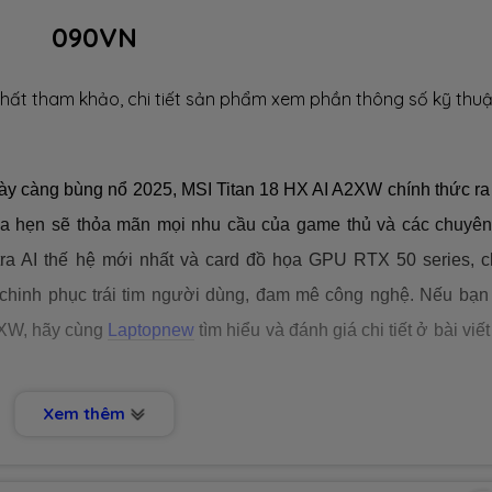
090VN
hất tham khảo, chi tiết sản phẩm xem phần thông số kỹ thuậ
gày càng bùng nổ 2025, MSI Titan 18 HX AI A2XW chính thức ra
a hẹn sẽ thỏa mãn mọi nhu cầu của game thủ và các chuyên
ltra AI thế hệ mới nhất và card đồ họa GPU RTX 50 series, c
 chinh phục trái tim người dùng, đam mê công nghệ. Nếu bạn
2XW, hãy cùng
Laptopnew
tìm hiểu và đánh giá chi tiết ở bài viế
Xem thêm
 SANG TRỌNG