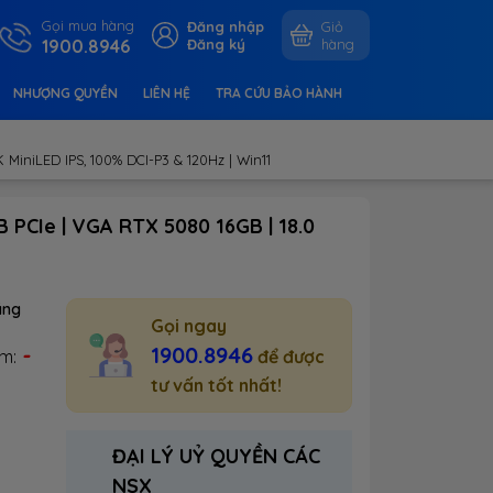
Gọi mua hàng
Đăng nhập
Giỏ
1900.8946
Đăng ký
hàng
NHƯỢNG QUYỀN
LIÊN HỆ
TRA CỨU BẢO HÀNH
MiniLED IPS, 100% DCI-P3 & 120Hz | Win11
 PCIe | VGA RTX 5080 16GB | 18.0
ãng
Gọi ngay
-
1900.8946
ệm:
để được
tư vấn tốt nhất!
ĐẠI LÝ UỶ QUYỀN CÁC
NSX