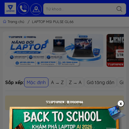
Trang chủ
/
LAPTOP MSI PULSE GL66
Sắp xếp:
Mặc định
A → Z
Z → A
Giá tăng dần
Giá 
Danh mục trống
x