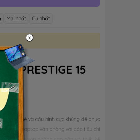
n
Mới nhất
Cũ nhất
x
MSI PRESTIGE 15
 đầy mạnh mẽ và cấu hình cực khủng để phục
hững dòng laptop văn phòng với các tiêu chí
dòng laptop văn phòng cao cấp với thiết kế