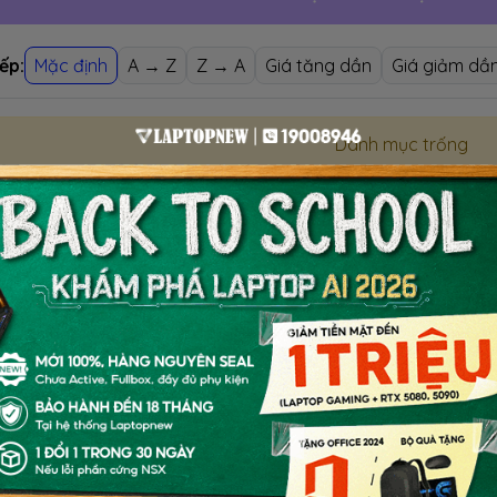
ếp:
Mặc định
A → Z
Z → A
Giá tăng dần
Giá giảm dầ
Danh mục trống
GIỚI THIỆU VÀ ĐÁNH GIÁ 
 GIỚI THIỆU CHUNG TRÊN MSI PRESTIGE
 năm 2021, MSI nổi tiếng với các dòng làm gaming, thiết kế
o giới game thủ. MSI vẫn đang liên tục thay đổi cho ra mắt n
hẹ, sạng trọng và đặc biệt là hiệu năng mạnh. Nếu nói đến 