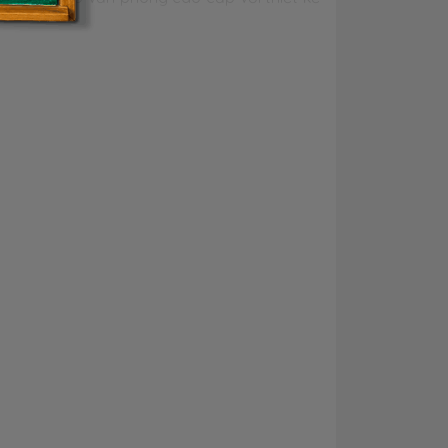
 nhắc đến dòng
msi prestige 15 a11scx
, dòng
m dành cho doanh nhân, người thiết kế sáng
ối thủ Asus Zenbook 15, Dell XPS 15 lần lượt
 tinh tế, sang trọng, cao cấp từng chi tiết
 ứng được cả nhu cầu văn phòng, sáng tạo,
o cấp như vậy là một lựa chọn khá hoàn hảo.
cực khủng