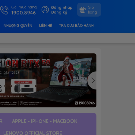
Gọi mua hàng
Đăng nhập
Giỏ
1900.8946
Đăng ký
hàng
NHƯỢNG QUYỀN
LIÊN HỆ
TRA CỨU BẢO HÀNH
R
APPLE - IPHONE - MACBOOK
LENOVO OFFICIAL STORE