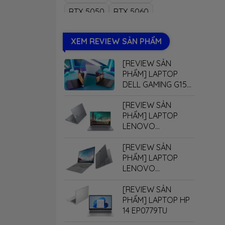
thiết
RTX 5050
RTX 5060
1650 
RTX 5070
RTX 5070Ti
cách 
XEM REVIEW SẢN PHẨM
RTX 5080
RTX 5090
- RAM
[REVIEW SẢN
lưu t
PHẨM] LAPTOP
cấp t
DELL GAMING G15
5530
[REVIEW SẢN
PHẨM] LAPTOP
LENOVO
THINKBOOK 16 G7+
[REVIEW SẢN
PHẨM] LAPTOP
LENOVO
4 -
THINKBOOK 14 G7+
[REVIEW SẢN
- Pre
PHẨM] LAPTOP HP
14 EP0779TU
được 