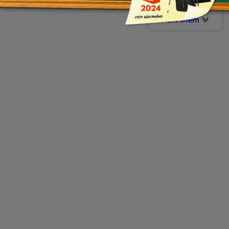
mỏng nhẹ mà cấu hình máy lại mạnh, thì không thể không
Xem thêm
ày là sự kết hợp giữa hiệu suất và tính di động, là sản phẩ
ội dung. Dòng
MSI Prestige 15
như là một câu trả lời cho các đ
iện trên thị trường.
 mức giá 34.990.000đ cho dòng laptop văn phòng cao cấp, vừa
 kế, vừa mang một cấu hình máy cực khủng đầy mạnh mẽ đáp
 kế, livestream, chơi game,... Mức giá với một dòng laptop ca
Thiết kế sang trọng cùng cấu hình 
 CẤU HÌNH VÀ THÔNG SỐ CHUNG THAM KHẢO THÊM