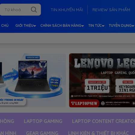
TIN KHUYẾN MÃI
REVIEW SẢN PHẨM
 CHỦ
GIỚI THIỆU
CHÍNH SÁCH BÁN HÀNG
TIN TỨC
TUYỂN DỤNG
PHÒNG
LAPTOP GAMING
LAPTOP CONTENT CREATO
ÀN HÌNH
GEAR GAMING
LINH KIỆN & THIẾT BỊ KHÁC