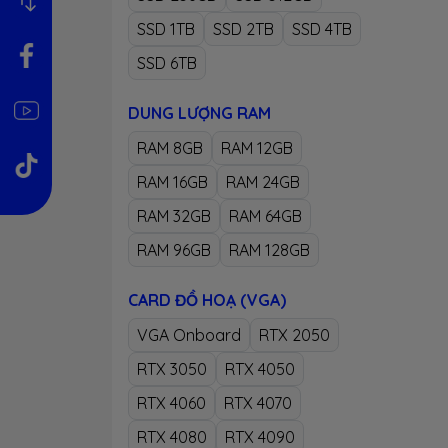
SSD 1TB
SSD 2TB
SSD 4TB
SSD 6TB
DUNG LƯỢNG RAM
RAM 8GB
RAM 12GB
RAM 16GB
RAM 24GB
3 -
RAM 32GB
RAM 64GB
RAM 96GB
RAM 128GB
-
Msi 
Phần 
CARD ĐỒ HOẠ (VGA)
dùng,
VGA Onboard
RTX 2050
xử lý 
RTX 3050
RTX 4050
- Đối
RTX 4060
RTX 4070
mạnh 
RTX 4080
RTX 4090