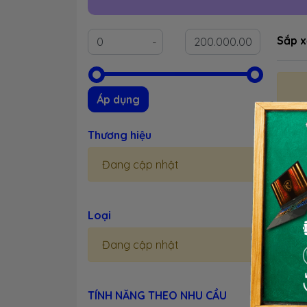
Sắp x
Áp dụng
Thương hiệu
Đang cập nhật
Loại
1 -
Đang cập nhật
- Đầu
vụ ch
TÍNH NĂNG THEO NHU CẦU
gọn n