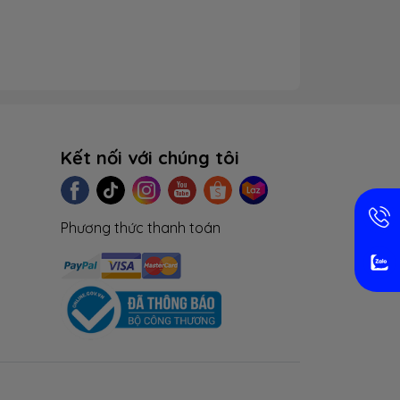
 điểm nhấn, làm cho laptop của bạn trở nên
nhân.
 đẹp bên ngoài, mà cấu hình bên trong của
 mang trọng lượng chỉ 1,69kg với một chiếc
 là một chiếc laptop mang thiết kế phù hợp
mang đi bất cứ môi trường nào, cùng với cấu
Kết nối với chúng tôi
với cấu hình máy cao, siêu mượt thì cũng là
Phương thức thanh toán