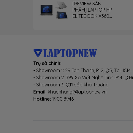
bền b
[REVIEW SẢN
PHẨM] LAPTOP HP
sang 
ELITEBOOK X360
- Đừn
G9
nó cũ
máy x
với g
hình 
Trụ sở chính:
- Mặc
- Showroom 1: 29 Tân Thành, P12, Q5, Tp.HCM.
- Showroom 2: 399 Xô Viết Nghệ Tĩnh, P14, Q.B
một đ
- Showroom 3: Q11 sắp khai trương.
Email:
khachhang@laptopnew.vn
Hotline:
1900.8946