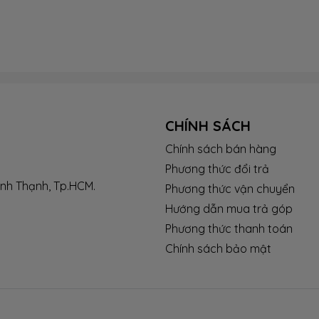
ỉ của máy. Điểm nhấn đường viền cắt vát kim cương chính là
trọng hơn mà lại càng tinh tế, cực kì phù hợp với giới doanh 
g nhìn hình dáng nhỏ gọn, mỏng nhẹ mà nghĩ là nó chỉ có vẻ
ng cực đỉnh như một chiếc laptop gaming, một chiếc máy chỉ
ách tay 15.6inch quả thực là con số khá nhỏ, lý tưởng. Đây
iới doanh nhân, mang vẻ sang trọng, gọn nhẹ, dễ di chuyển, 
CHÍNH SÁCH
mạnh mẽ phục vụ được tất cả công việc có công suất lớn.
Chính sách bán hàng
 dù có thể không nhẹ bằng LG gram 15 chỉ với 1.120kg, nhưng 
Phương thức đổi trả
ình Thạnh, Tp.HCM.
iểm nổi bật đáng chú ý của nó.
Phương thức vận chuyển
Hướng dẫn mua trả góp
Phương thức thanh toán
Chính sách bảo mật