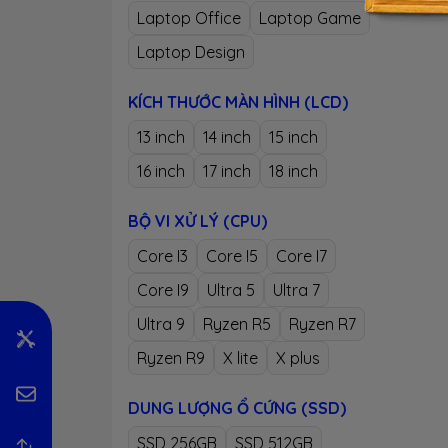
Laptop Office
Laptop Game
siêu 
Laptop Design
máy n
tạo n
KÍCH THƯỚC MÀN HÌNH (LCD)
xuất h
13 inch
14 inch
15 inch
- Với
16 inch
17 inch
18 inch
thiết
BỘ VI XỬ LÝ (CPU)
thiết
Core I3
Core I5
Core I7
Core I9
Ultra 5
Ultra 7
Ultra 9
Ryzen R5
Ryzen R7
Ryzen R9
X lite
X plus
DUNG LƯỢNG Ổ CỨNG (SSD)
2 -
SSD 256GB
SSD 512GB