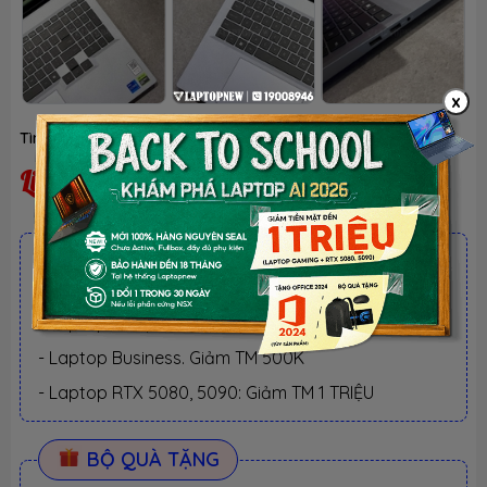
x
Tình trạng:
Liên hệ
| Thương hiệu:
LECOO
Liên hệ
ƯU ĐÃI TỐT NHẤT TRONG NĂM
BACK TO SCHOOL 2026.
Xem chi tiết
- Laptop văn phòng. Giảm TM 300K
- Laptop Business. Giảm TM 500K
- Laptop RTX 5080, 5090: Giảm TM 1 TRIỆU
BỘ QUÀ TẶNG