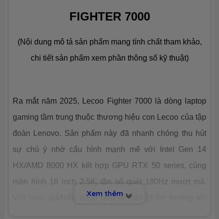
Số slot
2 slot
FIGHTER 7000
Ổ CỨNG LƯU TRỮ (SSD)
(Nội dung mô tả sản phẩm mang tính chất tham khảo,
Dung lượng
SSD 1TB M.2
chi tiết sản phẩm xem phần thông số kỹ thuật)
Công nghệ
PCIe Gen4
Ra mắt năm 2025, Lecoo Fighter 7000 là dòng laptop
Số slot
2 slot
gaming tầm trung thuộc thương hiệu con Lecoo của tập
CHIP XỬ LÝ ĐỒ HOẠ (VGA)
đoàn Lenovo. Sản phẩm này đã nhanh chóng thu hút
sự chú ý nhờ cấu hình mạnh mẽ với Intel Gen 14
VGA tích
AMD® Radeon™ Graphics
hợp
HX/AMD 8000 HX kết hợp GPU RTX 50 series, cùng
màn hình 16 inch 2.5K, tần số quét 180Hz mượt mà.
Xem thêm
VGA
Nvidia® Geforce™ RTX 5070 8GB
Với mức giá/hiệu năng hợp lý, sản phẩm hướng tới
chuyên
GDDR7
dụng
game thủ trẻ, streamer mới bắt đầu và những creator