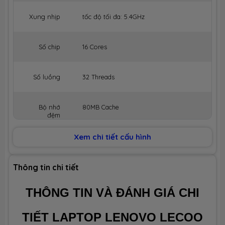
Xung nhịp
tốc độ tối đa: 5.4GHz
Số chip
16 Cores
Số luồng
32 Threads
Bộ nhớ
80MB Cache
đệm
Xem chi tiết cấu hình
BỘ NHỚ MÁY (RAM)
Dung lượng
32GB
Thông tin chi tiết
THÔNG TIN VÀ ĐÁNH GIÁ CHI
Công nghệ
DDR5 5200MHz
TIẾT LAPTOP LENOVO LECOO