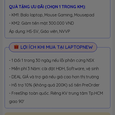
QUÀ TẶNG ƯU ĐÃI (CHỌN 1 TRONG KM):
- KM1: Balo laptop, Mouse Gaming, Mousepad
- KM2: Giảm tiền mặt 300.000 VND
Áp dụng: HS-SV, Giáo viên, NVVP
LỢI ÍCH KHI MUA TẠI LAPTOPNEW
- 1 Đổi 1 trong 30 ngày nếu lỗi phần cứng NSX
- Miễn phí 3 Năm: cài đặt HĐH, Software, vệ sinh
- DEAL GIÁ và trợ giá nếu giá cao hơn thị trường
- Hỗ trợ 10% (không quá 200K) số tiền PreOrder
- FreeShip toàn quốc. Riêng KV trung tâm Tp.HCM
giao 90'