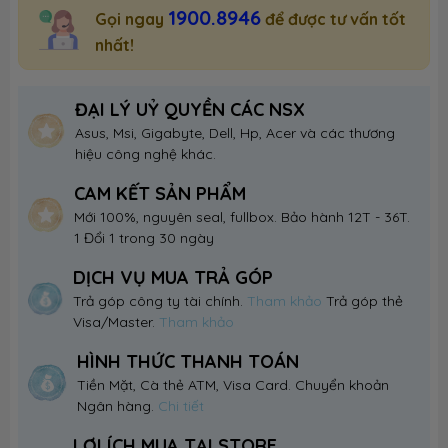
1900.8946
Gọi ngay
để được tư vấn tốt
nhất!
ĐẠI LÝ UỶ QUYỀN CÁC NSX
Asus, Msi, Gigabyte, Dell, Hp, Acer và các thương
hiệu công nghệ khác.
CAM KẾT SẢN PHẨM
Mới 100%, nguyên seal, fullbox. Bảo hành 12T - 36T.
1 Đổi 1 trong 30 ngày
DỊCH VỤ MUA TRẢ GÓP
Trả góp công ty tài chính.
Tham khảo
Trả góp thẻ
Visa/Master.
Tham khảo
HÌNH THỨC THANH TOÁN
Tiền Mặt, Cà thẻ ATM, Visa Card. Chuyển khoản
Ngân hàng.
Chi tiết
LỢI ÍCH MUA TẠI STORE