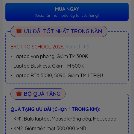
MUA NGAY
(Giao tận nơi hoặc lấy tại cửa hàng)
ƯU ĐÃI TỐT NHẤT TRONG NĂM
BACK TO SCHOOL 2026.
Xem chi tiết
- Laptop văn phòng. Giảm TM 300K
- Laptop Business. Giảm TM 500K
- Laptop RTX 5080, 5090: Giảm TM 1 TRIỆU
BỘ QUÀ TẶNG
QUÀ TẶNG ƯU ĐÃI (CHỌN 1 TRONG KM):
- KM1: Balo laptop, Mouse không dây, Mousepad
- KM2: Giảm tiền mặt 300.000 VND