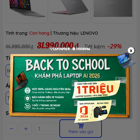
Tình trạng:
Còn hàng
| Thương hiệu:
LENOVO
31.990.000 ₫
-29%
44.990.000 ₫
Tiết kiệm:
x
Tình trạng: Mới 100%, Chưa active, Fullbox
NEWSEAL - BH 12 THÁNG - TEST 30 NGÀY
Áp dụng khách hàng
THÀNH VIÊN LTN
HS-SV, GIÁO VIÊN & NVVP
Số lượng
Thêm vào giỏ