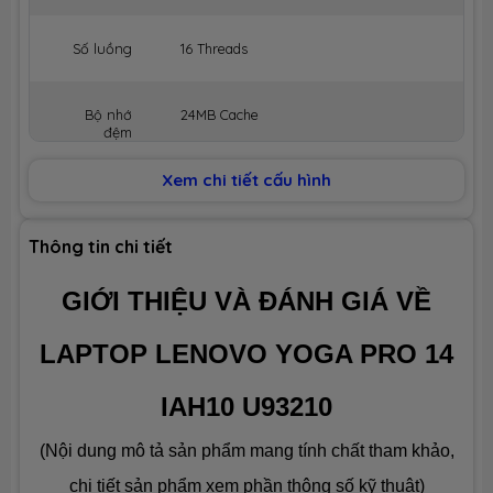
Số luồng
16 Threads
Bộ nhớ
24MB Cache
đệm
Xem chi tiết cấu hình
BỘ NHỚ MÁY (RAM)
Dung lượng
32GB
Thông tin chi tiết
GIỚI THIỆU VÀ ĐÁNH GIÁ VỀ
Công nghệ
LPDDR5x 8533MHz
LAPTOP LENOVO YOGA PRO 14
Số slot
None
IAH10 U93210
Ổ CỨNG LƯU TRỮ (SSD)
(Nội dung mô tả sản phẩm mang tính chất tham khảo,
Dung lượng
SSD 1TB M.2
chi tiết sản phẩm xem phần thông số kỹ thuật)