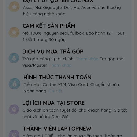
ĐẠI LÝ UỶ QUYỀN CÁC NSX
Asus, Msi, Gigabyte, Dell, Hp, Acer và các thương
hiệu công nghệ khác.
CAM KẾT SẢN PHẨM
Mới 100%, nguyên seal, fullbox. Bảo hành 12T - 36T.
1 Đổi 1 trong 30 ngày
DỊCH VỤ MUA TRẢ GÓP
Trả góp công ty tài chính.
Tham khảo
Trả góp thẻ
Visa/Master.
Tham khảo
HÌNH THỨC THANH TOÁN
Tiền Mặt, Cà thẻ ATM, Visa Card. Chuyển khoản
Ngân hàng.
Chi tiết
LỢI ÍCH MUA TẠI STORE
Giao dịch an toàn tuyệt đối cho khách hàng. Giá tốt
nhất và hỗ trợ Deal Giá.
THÀNH VIÊN LAPTOPNEW
giảm giá 1 TRIỆU cho lần mua tiếp theo (hoặc trợ