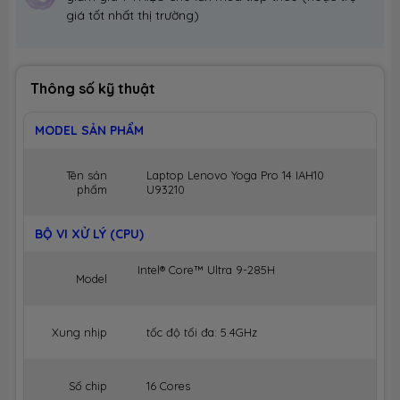
giá tốt nhất thị trường)
Thông số kỹ thuật
MODEL SẢN PHẨM
Tên sản
Laptop Lenovo Yoga Pro 14 IAH10
phẩm
U93210
BỘ VI XỬ LÝ (CPU)
Intel® Core™ Ultra 9-285H
Model
Xung nhịp
tốc độ tối đa: 5.4GHz
Số chip
16 Cores