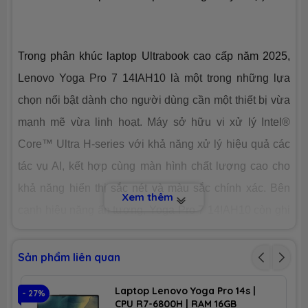
Công nghệ
PCIe Gen4
Trong phân khúc laptop Ultrabook cao cấp năm 2025,
Số slot
1 slot
Lenovo Yoga Pro 7 14IAH10 là một trong những lựa
chọn nổi bật dành cho người dùng cần một thiết bị vừa
CHIP XỬ LÝ ĐỒ HOẠ (VGA)
mạnh mẽ vừa linh hoạt. Máy sở hữu vi xử lý Intel®
Intel® Graphics™
Core™ Ultra H-series với khả năng xử lý hiệu quả các
VGA tích
hợp
tác vụ AI, kết hợp cùng màn hình chất lượng cao cho
khả năng hiển thị sắc nét và màu sắc chính xác. Bên
None
Xem thêm
VGA
chuyên
cạnh hiệu năng ấn tượng, Yoga Pro 7 14IAH10 còn ghi
dụng
điểm nhờ thiết kế sang trọng, tính di động tốt và thời
lượng pin tối ưu. Đây là mẫu laptop phù hợp với nhân
MÀN HÌNH HIỂN THỊ (LCD)
Sản phẩm liên quan
viên văn phòng, người làm sáng tạo nội dung, lập trình
Kích thước
14.5-inch (16:10)
Laptop Lenovo Yoga Pro 14s |
- 27%
- 
viên cũng như những ai đang tìm kiếm một chiếc máy
CPU R7-6800H | RAM 16GB