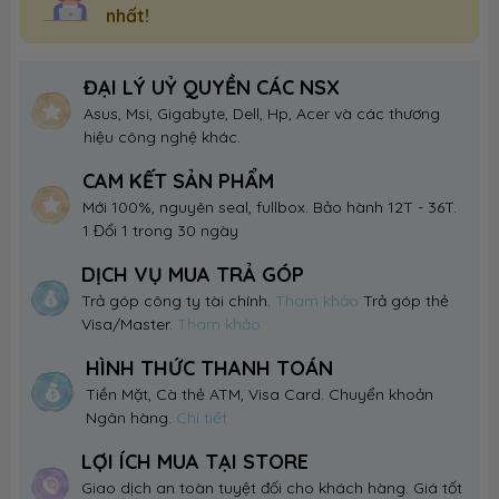
nhất!
ĐẠI LÝ UỶ QUYỀN CÁC NSX
Asus, Msi, Gigabyte, Dell, Hp, Acer và các thương
hiệu công nghệ khác.
CAM KẾT SẢN PHẨM
Mới 100%, nguyên seal, fullbox. Bảo hành 12T - 36T.
1 Đổi 1 trong 30 ngày
DỊCH VỤ MUA TRẢ GÓP
Trả góp công ty tài chính.
Tham khảo
Trả góp thẻ
Visa/Master.
Tham khảo
HÌNH THỨC THANH TOÁN
Tiền Mặt, Cà thẻ ATM, Visa Card. Chuyển khoản
Ngân hàng.
Chi tiết
LỢI ÍCH MUA TẠI STORE
Giao dịch an toàn tuyệt đối cho khách hàng. Giá tốt