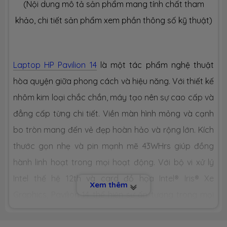
(Nội dung mô tả sản phẩm mang tính chất tham
Ổ CỨNG LƯU TRỮ (SSD)
khảo, chi tiết sản phẩm xem phần thông số kỹ thuật)
Dung lượng
SSD 512GB M.2
Laptop HP Pavilion 14
là một tác phẩm nghệ thuật
Công nghệ
PCIe Gen3
hòa quyện giữa phong cách và hiệu năng. Với thiết kế
nhôm kim loại chắc chắn, máy tạo nên sự cao cấp và
Số slot
1 slot M.2
đẳng cấp từng chi tiết. Viền màn hình mỏng và cạnh
bo tròn mang đến vẻ đẹp hoàn hảo và rộng lớn. Kích
CHIP XỬ LÝ ĐỒ HOẠ (VGA)
thước gọn nhẹ và pin mạnh mẽ 43WHrs giúp đồng
VGA tích
Intel® Iris® Xe Graphics
hành linh hoạt trong mọi hoạt động. Với bộ vi xử lý
hợp
Intel thế hệ 12th và card đồ họa Intel® Iris® Xe
Xem thêm
Graphics, Pavilion 14 thể hiện sự ấn tượng trong mọi
VGA
None
chuyên
tác vụ. RAM DDR4 và ổ cứng SSD M.2 PCIe đảm bảo xử
dụng