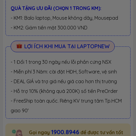
QUÀ TẶNG ƯU ĐÃI (CHỌN 1 TRONG KM):
- KM1: Balo laptop, Mouse không dây, Mousepad
- KM2: Giảm tiền mặt 300.000 VND
LỢI ÍCH KHI MUA TẠI LAPTOPNEW
- 1 Đổi 1 trong 30 ngày nếu lỗi phần cứng NSX
- Miễn phí 3 Năm: cài đặt HĐH, Software, vệ sinh
- DEAL GIÁ và trợ giá nếu giá cao hơn thị trường
- Hỗ trợ 10% (không quá 200K) số tiền PreOrder
- FreeShip toàn quốc. Riêng KV trung tâm Tp.HCM
giao 90'
1900.8946
Gọi ngay
để được tư vấn tốt