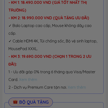
- KM 1: 18.490.000 VND (GIÁ TỐT NHẤT THỊ
TRƯỜNG)
- KM 2: 18.990.000 VND (QUÀ TẶNG ƯU ĐÃI)
✓ Balo Laptop cao cấp, Mouse không dây cao
cấp.
✓ Cable HDMI 4K, Túi chống sốc, Bộ vệ sinh laptop,
MousePad XXXL.
- KM 3: 19.690.000 VND (CHỌN 1 TRONG 2 ƯU
ĐÃI):
1 - Ưu đãi góp 0% trong 6 tháng qua Visa/Master
Card.
Xem thêm
2 - Dịch vụ Premium Care tận nơi.
Xem thêm
BỘ QUÀ TẶNG