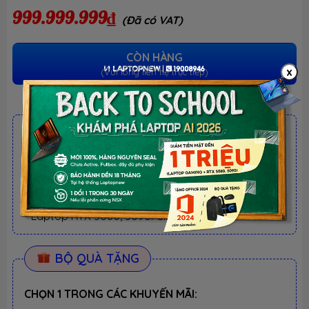
999.999.999₫
(Đã có VAT)
CÒN HÀNG
x
(Vui lòng liên hệ trực tiếp)
ƯU ĐÃI TỐT NHẤT TRONG NĂM
BACK TO SCHOOL 2026.
Xem chi tiết
- Laptop văn phòng. Giảm TM 300K
- Laptop Business. Giảm TM 500K
- Laptop RTX 5080, 5090: Giảm TM 1 TRIỆU
BỘ QUÀ TẶNG
CHỌN 1 TRONG CÁC KHUYẾN MÃI: