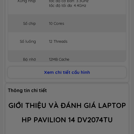
Xung nhịp
tốc độ cơ bản: 3.3GHz
tốc độ tối đa: 4.4GHz
Số chip
10 Cores
Số luồng
12 Threads
Bộ nhớ
12MB Cache
đệm
Xem chi tiết cấu hình
BỘ NHỚ MÁY (RAM)
Thông tin chi tiết
Dung lượng
8GB
GIỚI THIỆU VÀ ĐÁNH GIÁ LAPTOP
Công nghệ
DDR4 3200MHz
HP PAVILION 14 DV2074TU
Số slot
2 slot