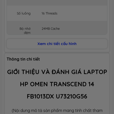
Số luồng
16 Threads
Bộ nhớ
24MB Cache
đệm
Xem chi tiết cấu hình
BỘ NHỚ MÁY (RAM)
Dung lượng
32GB
Thông tin chi tiết
GIỚI THIỆU VÀ ĐÁNH GIÁ LAPTOP
Công nghệ
LPDDR5x 7467MHz
HP OMEN TRANSCEND 14
Số slot
None
FB1013DX U73210G56
Ổ CỨNG LƯU TRỮ (SSD)
(Nội dung mô tả sản phẩm mang tính chất tham