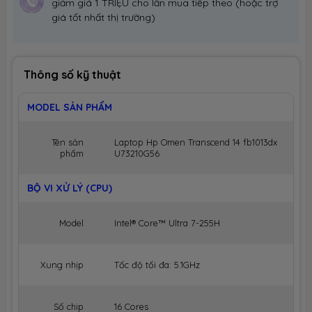
giảm giá 1 TRIỆU cho lần mua tiếp theo (hoặc trợ
giá tốt nhất thị trường)
Thông số kỹ thuật
MODEL SẢN PHẨM
Tên sản
Laptop Hp Omen Transcend 14 fb1013dx
phẩm
U73210G56
BỘ VI XỬ LÝ (CPU)
Model
Intel® Core™ Ultra 7-255H
Xung nhịp
Tốc độ tối đa: 5.1GHz
Số chip
16 Cores