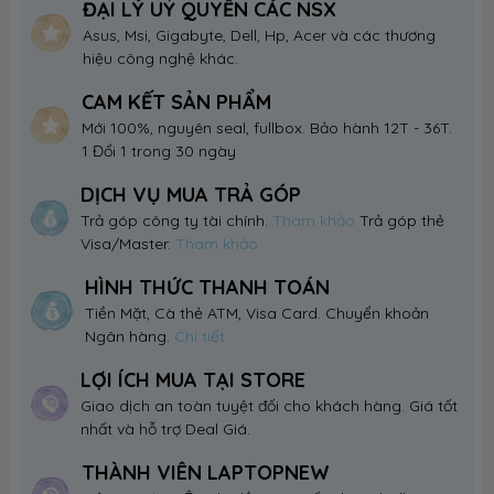
ĐẠI LÝ UỶ QUYỀN CÁC NSX
Asus, Msi, Gigabyte, Dell, Hp, Acer và các thương
hiệu công nghệ khác.
CAM KẾT SẢN PHẨM
Mới 100%, nguyên seal, fullbox. Bảo hành 12T - 36T.
1 Đổi 1 trong 30 ngày
DỊCH VỤ MUA TRẢ GÓP
Trả góp công ty tài chính.
Tham khảo
Trả góp thẻ
Visa/Master.
Tham khảo
HÌNH THỨC THANH TOÁN
Tiền Mặt, Cà thẻ ATM, Visa Card. Chuyển khoản
Ngân hàng.
Chi tiết
LỢI ÍCH MUA TẠI STORE
Giao dịch an toàn tuyệt đối cho khách hàng. Giá tốt
nhất và hỗ trợ Deal Giá.
THÀNH VIÊN LAPTOPNEW