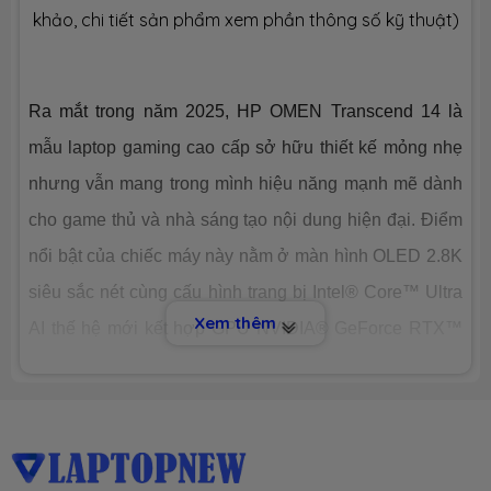
Dung lượng
SSD 1TB M.2
khảo, chi tiết sản phẩm xem phần thông số kỹ thuật)
Công nghệ
PCIe Gen4
Ra mắt trong năm 2025, HP OMEN Transcend 14 là
Số slot
1 slot
mẫu laptop gaming cao cấp sở hữu thiết kế mỏng nhẹ
nhưng vẫn mang trong mình hiệu năng mạnh mẽ dành
CHIP XỬ LÝ ĐỒ HOẠ (VGA)
cho game thủ và nhà sáng tạo nội dung hiện đại. Điểm
VGA tích
Intel® Graphics™
nổi bật của chiếc máy này nằm ở màn hình OLED 2.8K
hợp
siêu sắc nét cùng cấu hình trang bị Intel® Core™ Ultra
Nvidia® Geforce™ RTX 5060 8GB GDDR7
Xem thêm
VGA
AI thế hệ mới kết hợp GPU NVIDIA® GeForce RTX™
chuyên
dụng
50 series, mang lại khả năng xử lý nhanh chóng cả khi
chơi game lẫn làm việc đồ họa chuyên sâu. Với ngoại
MÀN HÌNH HIỂN THỊ (LCD)
hình sang trọng, tính di động cao và hiệu năng ấn
Kích thước
14.0-inch
tượng, HP OMEN Transcend 14 (2025) là lựa chọn lý