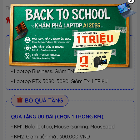
x
Tình trạng:
Ngừng kinh doanh
Ngừng kinh doanh
ƯU ĐÃI TỐT NHẤT TRONG NĂM
BACK TO SCHOOL 2026.
Xem chi tiết
- Laptop văn phòng. Giảm TM 300K
- Laptop Business. Giảm TM 500K
- Laptop RTX 5080, 5090: Giảm TM 1 TRIỆU
BỘ QUÀ TẶNG
QUÀ TẶNG ƯU ĐÃI (CHỌN 1 TRONG KM):
- KM1: Balo laptop, Mouse Gaming, Mousepad
- KM2: Giảm tiền mặt 300.000 VND