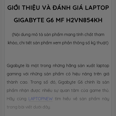
GIỚI THIỆU VÀ ĐÁNH GIÁ LAPTOP
Công nghệ
DDR5 4800MHz
GIGABYTE G6 MF H2VN854KH
Số slot
2 slot
(Nội dung mô tả sản phẩm mang tính chất tham
Ổ CỨNG LƯU TRỮ (SSD)
khảo, chi tiết sản phẩm xem phần thông số kỹ thuật)
Dung lượng
SSD 1TB M.2
Gigabyte là một trong những hãng sản xuất laptop
Công nghệ
PCIe Gen4
gaming với những sản phẩm có hiệu năng trên giá
thành cao. Trong số đó, Gigabyte G6 chính là sản
Số slot
2 slot
phẩm nhận được nhiều sự quan tâm của game thủ.
CHIP XỬ LÝ ĐỒ HOẠ (VGA)
Hãy cùng
LAPTOPNEW
tìm hiểu về sản phẩm này
trong bài viết dưới đây.
VGA tích
Intel® Iris Xe Graphics
hợp