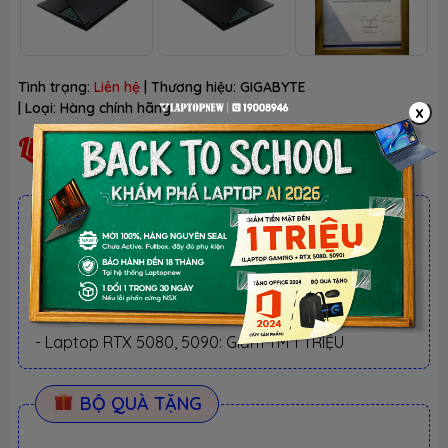
Tình trạng:
Liên hệ
| Thương hiệu:
GIGABYTE
| Loại:
Hàng chính hãng
x
Liên hệ
ƯU ĐÃI TỐT NHẤT TRONG NĂM
BACK TO SCHOOL 2026.
Xem chi tiết
- Laptop văn phòng. Giảm TM 300K
- Laptop Business. Giảm TM 500K
- Laptop RTX 5080, 5090: Giảm TM 1 TRIỆU
BỘ QUÀ TẶNG