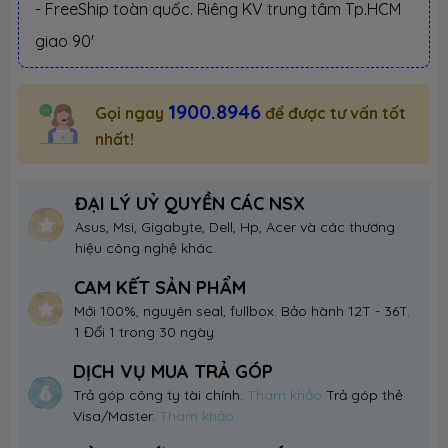
- FreeShip toàn quốc. Riêng KV trung tâm Tp.HCM
giao 90'
1900.8946
Gọi ngay
để được tư vấn tốt
nhất!
ĐẠI LÝ UỶ QUYỀN CÁC NSX
Asus, Msi, Gigabyte, Dell, Hp, Acer và các thương
hiệu công nghệ khác.
CAM KẾT SẢN PHẨM
Mới 100%, nguyên seal, fullbox. Bảo hành 12T - 36T.
1 Đổi 1 trong 30 ngày
DỊCH VỤ MUA TRẢ GÓP
Trả góp công ty tài chính.
Tham khảo
Trả góp thẻ
Visa/Master.
Tham khảo