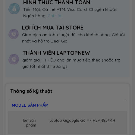
HÌNH THỨC THANH TOÁN
Tiền Mặt, Cà thẻ ATM, Visa Card. Chuyển khoản
Ngân hàng.
Chi tiết
LỢI ÍCH MUA TẠI STORE
Giao dịch an toàn tuyệt đối cho khách hàng. Giá tốt
nhất và hỗ trợ Deal Giá.
THÀNH VIÊN LAPTOPNEW
giảm giá 1 TRIỆU cho lần mua tiếp theo (hoặc trợ
giá tốt nhất thị trường)
Thông số kỹ thuật
MODEL SẢN PHẨM
Tên sản
Laptop Gigabyte G6 MF H2VN854KH
phẩm