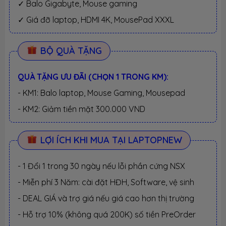
✓ Balo Gigabyte, Mouse gaming
✓ Giá đỡ laptop, HDMI 4K, MousePad XXXL
BỘ QUÀ TẶNG
QUÀ TẶNG ƯU ĐÃI (CHỌN 1 TRONG KM):
- KM1: Balo laptop, Mouse Gaming, Mousepad
- KM2: Giảm tiền mặt 300.000 VND
LỢI ÍCH KHI MUA TẠI LAPTOPNEW
- 1 Đổi 1 trong 30 ngày nếu lỗi phần cứng NSX
- Miễn phí 3 Năm: cài đặt HĐH, Software, vệ sinh
- DEAL GIÁ và trợ giá nếu giá cao hơn thị trường
- Hỗ trợ 10% (không quá 200K) số tiền PreOrder