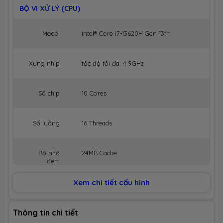
BỘ VI XỬ LÝ (CPU)
Model
Intel® Core i7-13620H Gen 13th
Xung nhịp
tốc độ tối đa: 4.9GHz
Số chip
10 Cores
Số luồng
16 Threads
Bộ nhớ
24MB Cache
đệm
Xem chi tiết cấu hình
BỘ NHỚ MÁY (RAM)
Dung lượng
16GB
Thông tin chi tiết