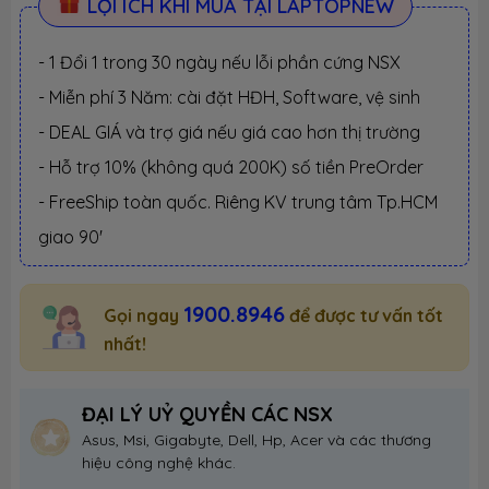
LỢI ÍCH KHI MUA TẠI LAPTOPNEW
- 1 Đổi 1 trong 30 ngày nếu lỗi phần cứng NSX
- Miễn phí 3 Năm: cài đặt HĐH, Software, vệ sinh
- DEAL GIÁ và trợ giá nếu giá cao hơn thị trường
- Hỗ trợ 10% (không quá 200K) số tiền PreOrder
- FreeShip toàn quốc. Riêng KV trung tâm Tp.HCM
giao 90'
1900.8946
Gọi ngay
để được tư vấn tốt
nhất!
ĐẠI LÝ UỶ QUYỀN CÁC NSX
Asus, Msi, Gigabyte, Dell, Hp, Acer và các thương
hiệu công nghệ khác.