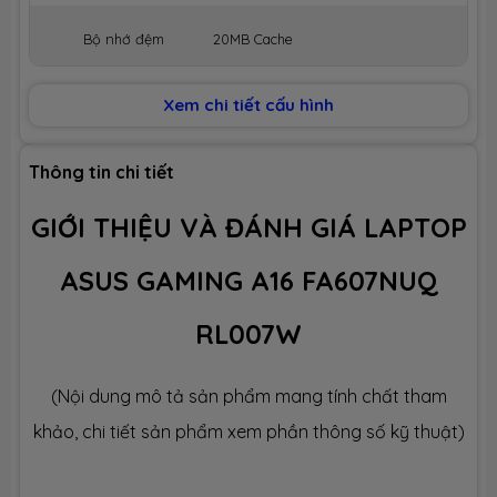
Bộ nhớ đệm
20MB Cache
BỘ NHỚ MÁY (RAM)
Xem chi tiết cấu hình
Dung lượng
16GB
Thông tin chi tiết
Công nghệ
DDR5 4800MHz
GIỚI THIỆU VÀ ĐÁNH GIÁ LAPTOP
ASUS GAMING A16 FA607NUQ
Số slot
2 slot
RL007W
Ổ CỨNG LƯU TRỮ (SSD)
(Nội dung mô tả sản phẩm mang tính chất tham
Dung lượng
SSD 512GB M.2
khảo, chi tiết sản phẩm xem phần thông số kỹ thuật)
Công nghệ
PCIe Gen4