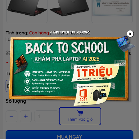
Tình trạng:
Còn hàng
| Thương hiệu:
ASUS
x
| Loại:
Hàng chính hãng
31.390.000₫
33.990.000₫
(Đã có VAT)
Tiết kiệm:
- 8%
Tình trạng: Mới 100%, chưa active, fullbox
BH 24 THÁNG - 1 ĐỔI 1 TRONG 30 NGÀY LỖI NSX
Số lượng
Thêm vào giỏ
MUA NGAY