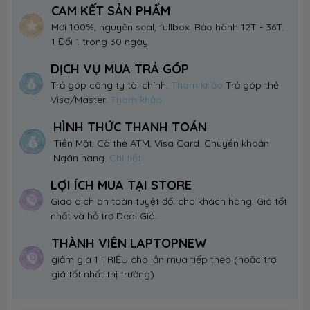
CAM KẾT SẢN PHẨM
Mới 100%, nguyên seal, fullbox. Bảo hành 12T - 36T.
1 Đổi 1 trong 30 ngày
DỊCH VỤ MUA TRẢ GÓP
Trả góp công ty tài chính.
Tham khảo
Trả góp thẻ
Visa/Master.
Tham khảo
HÌNH THỨC THANH TOÁN
Tiền Mặt, Cà thẻ ATM, Visa Card. Chuyển khoản
Ngân hàng.
Chi tiết
LỢI ÍCH MUA TẠI STORE
Giao dịch an toàn tuyệt đối cho khách hàng. Giá tốt
nhất và hỗ trợ Deal Giá.
THÀNH VIÊN LAPTOPNEW
giảm giá 1 TRIỆU cho lần mua tiếp theo (hoặc trợ
giá tốt nhất thị trường)