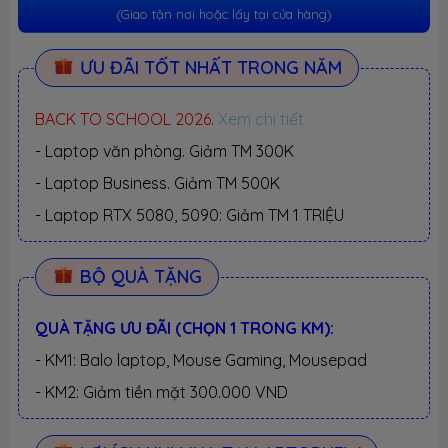
(Giao tận nơi hoặc lấy tại cửa hàng)
ƯU ĐÃI TỐT NHẤT TRONG NĂM
BACK TO SCHOOL 2026.
Xem chi tiết
- Laptop văn phòng. Giảm TM 300K
- Laptop Business. Giảm TM 500K
- Laptop RTX 5080, 5090: Giảm TM 1 TRIỆU
BỘ QUÀ TẶNG
QUÀ TẶNG ƯU ĐÃI (CHỌN 1 TRONG KM):
- KM1: Balo laptop, Mouse Gaming, Mousepad
- KM2: Giảm tiền mặt 300.000 VND