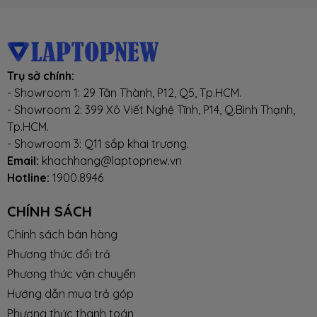
tấm nền
IPS
Độ phủ
65% sRGB, 45% NTSC
màu
Trụ sở chính:
- Showroom 1: 29 Tân Thành, P12, Q5, Tp.HCM.
- Showroom 2: 399 Xô Viết Nghệ Tĩnh, P14, Q.Bình Thạnh,
Tần số quét
144Hz
Tp.HCM.
- Showroom 3: Q11 sắp khai trương.
thông số
viền mỏng, chống chói
Email:
khachhang@laptopnew.vn
khác
Hotline:
1900.8946
CHUẨN KẾT NỐI (CONNECT)
CHÍNH SÁCH
Chính sách bán hàng
Wi-Fi
Wi-Fi 6 802.11ax
Phương thức đổi trả
Phương thức vận chuyển
Bluetooth
Bluetooth 5.3
Hướng dẫn mua trả góp
Phương thức thanh toán