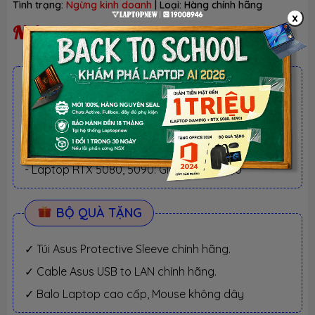
Tình trạng:
Ngừng kinh doanh
| Loại:
Hàng chính hãng
x
Ngừng kinh doanh
ƯU ĐÃI TỐT NHẤT TRONG NĂM
BACK TO SCHOOL 2026.
Xem chi tiết
- Laptop văn phòng. Giảm TM 300K
- Laptop Business. Giảm TM 500K
- Laptop RTX 5080, 5090: Giảm TM 1 TRIỆU
BỘ QUÀ TẶNG
✓ Túi Asus Protective Sleeve chính hãng.
✓ Cable Asus USB to LAN chính hãng.
✓ Balo Laptop cao cấp, Mouse không dây