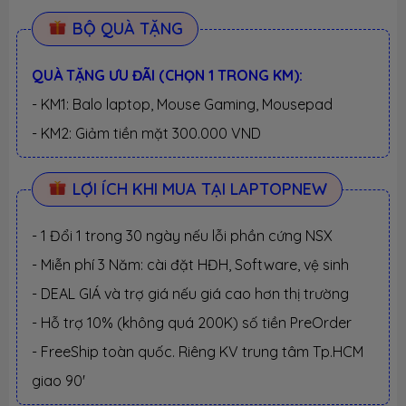
BỘ QUÀ TẶNG
QUÀ TẶNG ƯU ĐÃI (CHỌN 1 TRONG KM):
- KM1: Balo laptop, Mouse Gaming, Mousepad
- KM2: Giảm tiền mặt 300.000 VND
LỢI ÍCH KHI MUA TẠI LAPTOPNEW
- 1 Đổi 1 trong 30 ngày nếu lỗi phần cứng NSX
- Miễn phí 3 Năm: cài đặt HĐH, Software, vệ sinh
- DEAL GIÁ và trợ giá nếu giá cao hơn thị trường
- Hỗ trợ 10% (không quá 200K) số tiền PreOrder
- FreeShip toàn quốc. Riêng KV trung tâm Tp.HCM
giao 90'