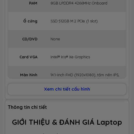
RAM
8GB LPDDR4 4266MHz Onboard
Ổ cứng
SSD 512GB M.2 PCIe (1 slot)
CD/DVD
None
Card VGA
Intel® Iris® Xe Graphics
Màn hình
14.1-inch FHD (1920x1080), tấm nền IPS,
100% sRGB, viền mỏng, chống chói.
Xem chi tiết cấu hình
Kết nối
Wi-Fi 6 802.11ax + Bluetooth 5.0
Thông tin chi tiết
Tích hợp
1 x HDMI
GIỚI
THIỆU & ĐÁNH GIÁ
Laptop
2 x USB TypeC (supports
Thunderbolt™4 / PowerDelivery)
1 x USB 3.2