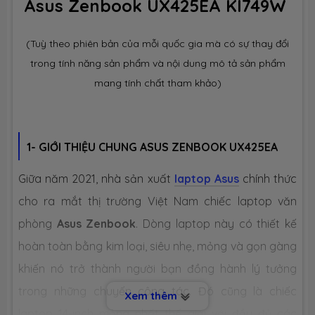
Asus Zenbook UX425EA KI749W
1 x MicroSD Card Reader
1 x Camera HD 720P with FaceID
1 x Jack Audio™ 3.5mm
2 x Speaker with Harman
(Tuỳ theo phiên bản của mỗi quốc gia mà có sự thay đổi
Kardon Audio™
trong tính năng sản phẩm và nội dung mô tả sản phẩm
mang tính chất tham khảo)
Bàn phím
Chiclet Keyboard with Led and
NumberPad
Pin
67WHrs Li-ion Battery
1- GIỚI THIỆU CHUNG ASUS ZENBOOK UX425EA
Giữa năm 2021, nhà sản xuất
laptop Asus
chính thức
Trọng
1.17 kg
lượng
cho ra mắt thị trường Việt Nam chiếc laptop văn
phòng
Asus Z
enbook
. Dòng laptop này có thiết kế
Kích thước
319 x 208 x 14 mm (Dài x Rộng x Dày)
hoàn toàn bằng kim loại, siêu nhẹ, mỏng và gọn gàng
khiến nó trở thành người bạn đồng hành lý tưởng
Hệ điều
Windows 11 bản quyền
trong những chuyến công tác. Đó cũng là chiếc
hành
Xem thêm
laptop 14-inch mỏng nhất thế giới với đầy đủ các