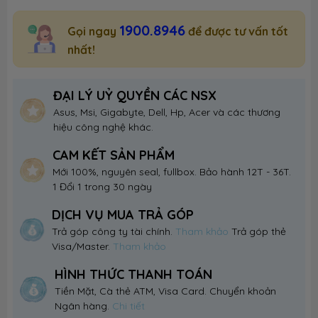
1900.8946
Gọi ngay
để được tư vấn tốt
nhất!
ĐẠI LÝ UỶ QUYỀN CÁC NSX
Asus, Msi, Gigabyte, Dell, Hp, Acer và các thương
hiệu công nghệ khác.
CAM KẾT SẢN PHẨM
Mới 100%, nguyên seal, fullbox. Bảo hành 12T - 36T.
1 Đổi 1 trong 30 ngày
DỊCH VỤ MUA TRẢ GÓP
Trả góp công ty tài chính.
Tham khảo
Trả góp thẻ
Visa/Master.
Tham khảo
HÌNH THỨC THANH TOÁN
Tiền Mặt, Cà thẻ ATM, Visa Card. Chuyển khoản
Ngân hàng.
Chi tiết