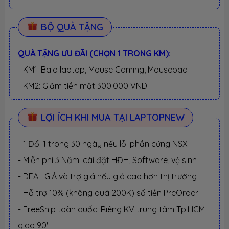
BỘ QUÀ TẶNG
QUÀ TẶNG ƯU ĐÃI (CHỌN 1 TRONG KM):
- KM1: Balo laptop, Mouse Gaming, Mousepad
- KM2: Giảm tiền mặt 300.000 VND
LỢI ÍCH KHI MUA TẠI LAPTOPNEW
- 1 Đổi 1 trong 30 ngày nếu lỗi phần cứng NSX
- Miễn phí 3 Năm: cài đặt HĐH, Software, vệ sinh
- DEAL GIÁ và trợ giá nếu giá cao hơn thị trường
- Hỗ trợ 10% (không quá 200K) số tiền PreOrder
- FreeShip toàn quốc. Riêng KV trung tâm Tp.HCM
giao 90'