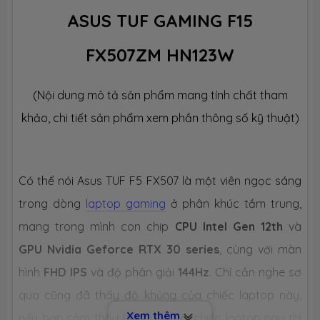
Công nghệ
DDR5 4800MHz
ASUS TUF GAMING F15
Số slot
2 slot
FX507ZM HN123W
Ổ CỨNG LƯU TRỮ (SSD)
(Nội dung mô tả sản phẩm mang tính chất tham
khảo, chi tiết sản phẩm xem phần thông số kỹ thuật)
Dung lượng
SSD 512GB M.2
Công nghệ
PCIe Gen3
Có thể nói Asus TUF F5 FX507 là một viên ngọc sáng
trong dòng
Số slot
laptop gaming
2 slot
ở phân khúc tầm trung,
mang trong mình con chip
CPU Intel Gen 12th
và
CHIP XỬ LÝ ĐỒ HOẠ (VGA)
GPU Nvidia Geforce RTX 30 series
, cùng với màn
hình
FHD IPS
và độ phân giải
144Hz
. Chỉ cần nghe sơ
VGA tích
Intel® Iris Xe Graphics
hợp
qua cũng đã thấy độ khủng của chiếc laptop này,
Xem thêm
nếu bạn cảm thấy hứng thú với chiếc laptop này thì