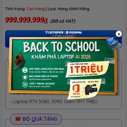
Tình trạng:
Còn hàng
| Loại:
Hàng chính hãng
999.999.999₫
(Đã có VAT)
x
CÒN HÀNG
(Vui lòng liên hệ trực tiếp)
ƯU ĐÃI TỐT NHẤT TRONG NĂM
BACK TO SCHOOL 2026.
Xem chi tiết
- Laptop văn phòng. Giảm TM 300K
- Laptop Business. Giảm TM 500K
- Laptop RTX 5080, 5090: Giảm TM 1 TRIỆU
BỘ QUÀ TẶNG