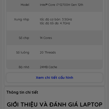
Model
Intel® Core i7-12700H Gen 12th
Xung nhịp
tốc độ cơ bản: 3.5GHz
tốc độ tối đa: 4.7GHz
Số chip
14 Cores
Số luồng
20 Threads
Bộ nhớ
24MB Cache
đệm
Xem chi tiết cấu hình
BỘ NHỚ MÁY (RAM)
Thông tin chi tiết
Dung lượng
16GB
GIỚI THIỆU VÀ ĐÁNH GIÁ LAPTOP