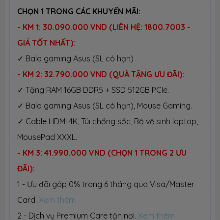
CHỌN 1 TRONG CÁC KHUYẾN MÃI:
- KM 1: 30.090.000 VND (LIÊN HỆ: 1800.7003 -
GIÁ TỐT NHẤT):
✓ Balo gaming Asus (SL có hạn)
- KM 2: 32.790.000 VND (QUÀ TẶNG ƯU ĐÃI):
✓ Tặng RAM 16GB DDR5 + SSD 512GB PCIe.
✓ Balo gaming Asus (SL có hạn), Mouse Gaming.
✓ Cable HDMI 4K, Túi chống sốc, Bộ vệ sinh laptop,
MousePad XXXL.
- KM 3: 41.990.000 VND (CHỌN 1 TRONG 2 ƯU
ĐÃI):
1 - Ưu đãi góp 0% trong 6 tháng qua Visa/Master
Card.
Xem thêm
2 - Dịch vụ Premium Care tận nơi.
Xem thêm