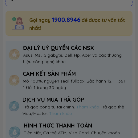
1900.8946
Gọi ngay
để được tư vấn tốt
nhất!
ĐẠI LÝ UỶ QUYỀN CÁC NSX
Asus, Msi, Gigabyte, Dell, Hp, Acer và các thương
hiệu công nghệ khác.
CAM KẾT SẢN PHẨM
Mới 100%, nguyên seal, fullbox. Bảo hành 12T - 36T.
1 Đổi 1 trong 30 ngày
DỊCH VỤ MUA TRẢ GÓP
Trả góp công ty tài chính.
Tham khảo
Trả góp thẻ
Visa/Master.
Tham khảo
HÌNH THỨC THANH TOÁN
Tiền Mặt, Cà thẻ ATM, Visa Card. Chuyển khoản