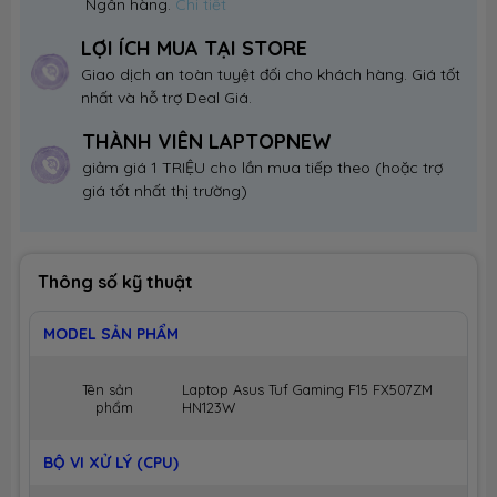
Ngân hàng.
Chi tiết
LỢI ÍCH MUA TẠI STORE
Giao dịch an toàn tuyệt đối cho khách hàng. Giá tốt
nhất và hỗ trợ Deal Giá.
THÀNH VIÊN LAPTOPNEW
giảm giá 1 TRIỆU cho lần mua tiếp theo (hoặc trợ
giá tốt nhất thị trường)
Thông số kỹ thuật
MODEL SẢN PHẨM
Tên sản
Laptop Asus Tuf Gaming F15 FX507ZM
phẩm
HN123W
BỘ VI XỬ LÝ (CPU)