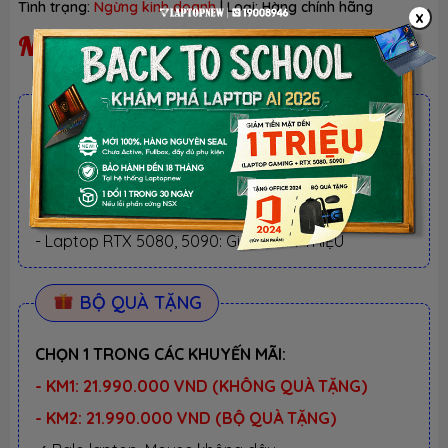
Tình trạng:
Ngừng kinh doanh
| Loại:
Hàng chính hãng
x
Ngừng kinh doanh
ƯU ĐÃI TỐT NHẤT TRONG NĂM
BACK TO SCHOOL 2026.
Xem chi tiết
- Laptop văn phòng. Giảm TM 300K
- Laptop Business. Giảm TM 500K
- Laptop RTX 5080, 5090: Giảm TM 1 TRIỆU
BỘ QUÀ TẶNG
CHỌN 1 TRONG CÁC KHUYẾN MÃI:
- KM1: 21.990.000 VND (KHÔNG QUÀ TẶNG)
- KM2: 21.990.000 VND (BỘ QUÀ TẶNG)