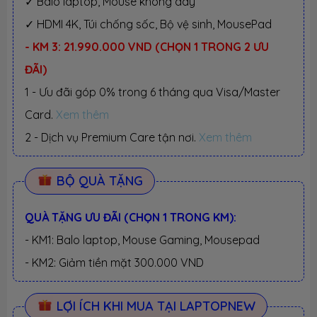
✓ Balo laptop, Mouse không dây
✓ HDMI 4K, Túi chống sốc, Bộ vệ sinh, MousePad
- KM 3: 21.990.000 VND (CHỌN 1 TRONG 2 ƯU
ĐÃI)
1 - Ưu đãi góp 0% trong 6 tháng qua Visa/Master
Card.
Xem thêm
2 - Dịch vụ Premium Care tận nơi.
Xem thêm
BỘ QUÀ TẶNG
QUÀ TẶNG ƯU ĐÃI (CHỌN 1 TRONG KM):
- KM1: Balo laptop, Mouse Gaming, Mousepad
- KM2: Giảm tiền mặt 300.000 VND
LỢI ÍCH KHI MUA TẠI LAPTOPNEW