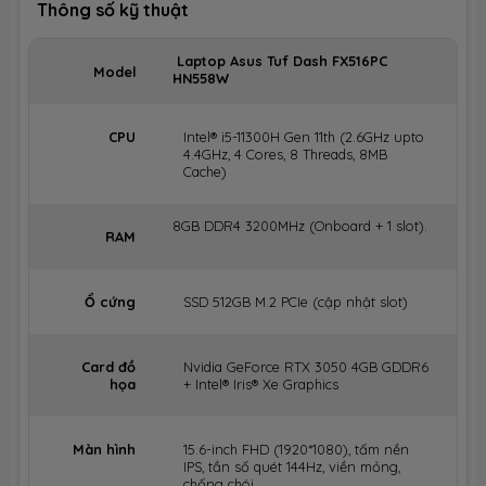
Thông số kỹ thuật
Laptop Asus Tuf Dash FX516PC
Model
HN558W
CPU
Intel® i5-11300H Gen 11th (2.6GHz upto
4.4GHz, 4 Cores, 8 Threads, 8MB
Cache)
8GB DDR4 3200MHz (Onboard + 1 slot).
RAM
Ổ cứng
SSD 512GB M.2 PCIe (cập nhật slot)
Card đồ
Nvidia GeForce RTX 3050 4GB GDDR6
họa
+
Intel® Iris® Xe Graphics
Màn hình
15.6-inch FHD (1920*1080), tấm nền
IPS, tần số quét 144Hz, viền mỏng,
chống chói.