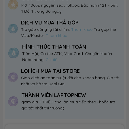
Mới 100%, nguyên seal, fullbox. Bảo hành 12T - 36T.
1 Đổi 1 trong 30 ngày
DỊCH VỤ MUA TRẢ GÓP
Trả góp công ty tài chính.
Tham khảo
Trả góp thẻ
Visa/Master.
Tham khảo
HÌNH THỨC THANH TOÁN
Tiền Mặt, Cà thẻ ATM, Visa Card. Chuyển khoản
Ngân hàng.
Chi tiết
LỢI ÍCH MUA TẠI STORE
Giao dịch an toàn tuyệt đối cho khách hàng. Giá tốt
nhất và hỗ trợ Deal Giá.
THÀNH VIÊN LAPTOPNEW
giảm giá 1 TRIỆU cho lần mua tiếp theo (hoặc trợ
giá tốt nhất thị trường)