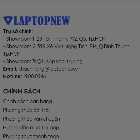
Hệ điều
Windows 11 bản quyền
hành
Trụ sở chính:
- Showroom 1: 29 Tân Thành, P12, Q5, Tp.HCM.
Kích thước
360 x 252 x 19.9 (Dài x Rộng x Dày)
- Showroom 2: 399 Xô Viết Nghệ Tĩnh, P14, Q.Bình Thạnh,
Tp.HCM.
Màu sắc
Màu Xám
- Showroom 3: Q11 sắp khai trương.
Email:
khachhang@laptopnew.vn
Hotline:
1900.8946
Tình trạng
Mới 100%, hàng chính hãng, đầy đủ
phụ kiện
CHÍNH SÁCH
Chính sách bán hàng
Thời gian
Bảo hành 24 tháng chính hãng tại
bảo hành
TTBH Asus toàn quốc
Phương thức đổi trả
Phương thức vận chuyển
Hướng dẫn mua trả góp
Phương thức thanh toán