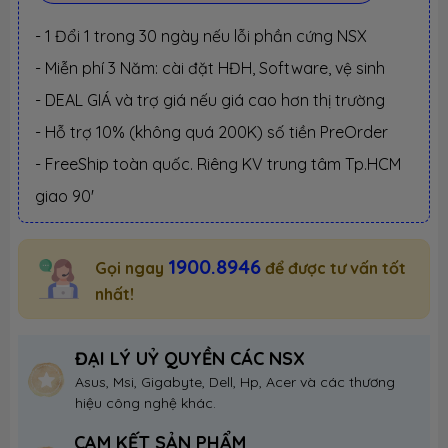
- 1 Đổi 1 trong 30 ngày nếu lỗi phần cứng NSX
- Miễn phí 3 Năm: cài đặt HĐH, Software, vệ sinh
- DEAL GIÁ và trợ giá nếu giá cao hơn thị trường
- Hỗ trợ 10% (không quá 200K) số tiền PreOrder
- FreeShip toàn quốc. Riêng KV trung tâm Tp.HCM
giao 90'
1900.8946
Gọi ngay
để được tư vấn tốt
nhất!
ĐẠI LÝ UỶ QUYỀN CÁC NSX
Asus, Msi, Gigabyte, Dell, Hp, Acer và các thương
hiệu công nghệ khác.
CAM KẾT SẢN PHẨM