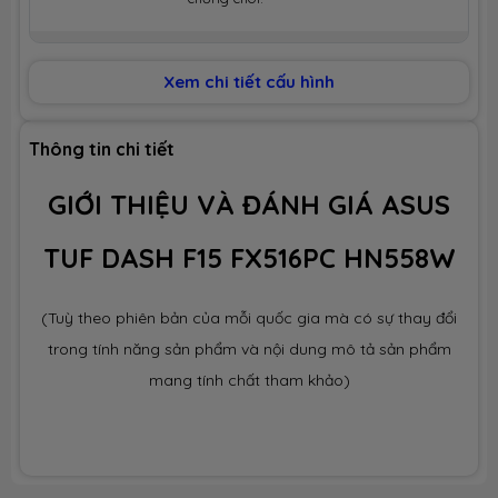
Wi-Fi 6 802.11ax + Bluetooth 5.1
Chuẩn WIFI
Xem chi tiết cấu hình
Cổng giao
1 x HDMI
Thông tin chi tiết
tiếp
1 x USB TypeC
(support Thunderbolt™4 /
DisplayPort)
GIỚI THIỆU VÀ ĐÁNH GIÁ ASUS
3 x USB 3.2
1x LAN RJ45 Gigabit.
1 x Jack Audio 3.5mm.
TUF DASH F15 FX516PC HN558W
2 x Speaker
1 x DC-in
(Tuỳ theo phiên bản của mỗi quốc gia mà có sự thay đổi
Chiclet Keyboard with LED
Bàn phím
trong tính năng sản phẩm và nội dung mô tả sản phẩm
mang tính chất tham khảo)
Pin
76WHrs Li-ion Battery
Trọng
2.0 kg
lượng