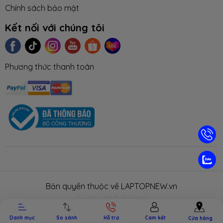
Chính sách bảo mật
Kết nối với chúng tôi
Phương thức thanh toán
TIN TỨC
TUYỂN DỤNG
NHƯỢNG
LIÊN HỆ
TRA CỨU 
QUYỀN
HÀNH
Bản quyền thuộc về LAPTOPNEW.vn
.
Cung cấp bởi Sapo.
Danh mục
So sánh
Hỗ trợ
Cam kết
Cửa hàng