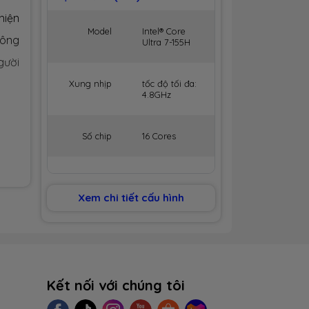
hiện
Model
Intel® Core
công
Ultra 7-155H
gười
Xung nhịp
tốc độ tối đa:
4.8GHz
Số chip
16 Cores
Số luồng
22 Threads
à độ
Xem chi tiết cấu hình
 hút
Bộ nhớ
24MB Cache
đệm
 lựa
BỘ NHỚ MÁY (RAM)
 khả
Kết nối với chúng tôi
Dung lượng
32GB