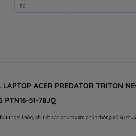
90'
IÁ LAPTOP ACER PREDATOR TRITON N
6 PTN16-51-78JQ
hất tham khảo, chi tiết sản phẩm xem phần thông số kỹ thuậ