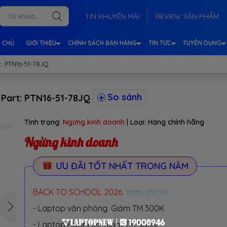
TIN KHUYẾN MÃI
REVIEW SẢN PHẨM
 CHỦ
GIỚI THIỆU
CHÍNH SÁCH BÁN HÀNG
TIN TỨC
TUYỂN DỤNG
t: PTN16-51-78JQ
So sánh
. Part: PTN16-51-78JQ
Tình trạng:
Ngừng kinh doanh
| Loại:
Hàng chính hãng
Ngừng kinh doanh
ƯU ĐÃI TỐT NHẤT TRONG NĂM
BACK TO SCHOOL 2026.
Xem chi tiết
- Laptop văn phòng. Giảm TM 300K
- Laptop Business. Giảm TM 500K