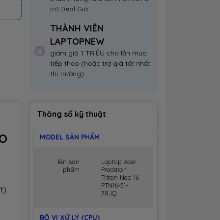
trợ Deal Giá.
THÀNH VIÊN
LAPTOPNEW
giảm giá 1 TRIỆU cho lần mua
tiếp theo (hoặc trợ giá tốt nhất
thị trường)
Thông số kỹ thuật
EO
MODEL SẢN PHẨM
Tên sản
Laptop Acer
phẩm
Predator
Triton Neo 16
PTN16-51-
t)
78JQ
BỘ VI XỬ LÝ (CPU)