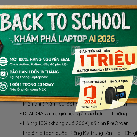
- Laptop RTX 5080, 5090: Giảm TM 1 TRIỆU
BỘ QUÀ TẶNG
QUÀ TẶNG ƯU ĐÃI (CHỌN 1 TRONG KM):
- KM1: Balo laptop, Mouse Gaming, Mousepad
- KM2: Giảm tiền mặt 300.000 VND
LỢI ÍCH KHI MUA TẠI LAPTOPNEW
- 1 Đổi 1 trong 30 ngày nếu lỗi phần cứng NSX
- Miễn phí 3 Năm: cài đặt HĐH, Software, vệ sinh
- DEAL GIÁ và trợ giá nếu giá cao hơn thị trường
- Hỗ trợ 10% (không quá 200K) số tiền PreOrder
- FreeShip toàn quốc. Riêng KV trung tâm Tp.HCM g