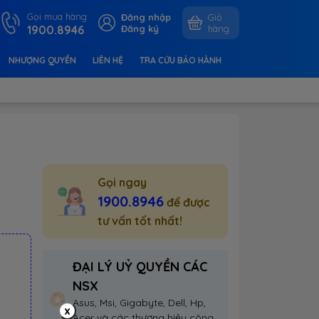
Gọi mua hàng
Đăng nhập
Giỏ
1900.8946
Đăng ký
hàng
NHƯỢNG QUYỀN
LIÊN HỆ
TRA CỨU BẢO HÀNH
Gọi ngay
1900.8946
để được
tư vấn tốt nhất!
ĐẠI LÝ UỶ QUYỀN CÁC
NSX
Asus, Msi, Gigabyte, Dell, Hp,
x
Acer và các thương hiệu công