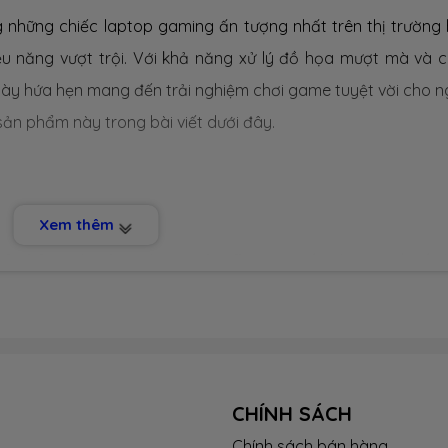
g những chiếc laptop gaming ấn tượng nhất trên thị trường 
iệu năng vượt trội. Với khả năng xử lý đồ họa mượt mà và 
 này hứa hẹn mang đến trải nghiệm chơi game tuyệt vời cho n
sản phẩm này trong bài viết dưới đây.
Xem thêm
vỏ nhôm màu đen xám mạnh mẽ
, mang đến vẻ đẹp tinh tế v
m mê sự mạnh mẽ và phong cách. Thiết kế này không chỉ thu
n bên trong khỏi những tác động bên ngoài.
6 x 249 x 20.9 mm
(Dài x Rộng x Dày), khiến nó trở thành một
ếc laptop vừa gọn gàng để dễ dàng mang theo, vừa đảm bảo
CHÍNH SÁCH
Chính sách bán hàng