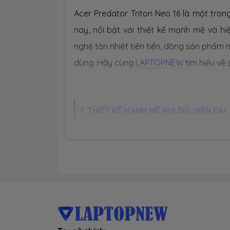
Acer Predator Triton Neo 16 là một tron
nay, nổi bật với thiết kế mạnh mẽ và h
nghệ tản nhiệt tiên tiến, dòng sản phẩm
dùng. Hãy cùng
LAPTOPNEW
tìm hiểu về 
1. THIẾT KẾ MẠNH MẼ NHƯNG HIỆN ĐẠI
-
Acer Predator Triton Neo 16
nổi bật với
bền cao, phù hợp với những game thủ đa
ánh nhìn mà còn giúp bảo vệ các linh kiệ
- Về kích thước, máy có các thông số
35
chọn lý tưởng cho những ai cần một chi
năng xử lý mạnh mẽ cho việc giải trí.