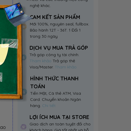
nghệ khác.
CAM KẾT SẢN PHẨM
Mới 100%, nguyên seal, fullbox.
Bảo hành 12T - 36T. 1 Đổi 1
trong 30 ngày
DỊCH VỤ MUA TRẢ GÓP
Trả góp công ty tài chính.
Tham khảo
Trả góp thẻ
Visa/Master.
Tham khảo
HÌNH THỨC THANH
TOÁN
Tiền Mặt, Cà thẻ ATM, Visa
Card. Chuyển khoản Ngân
hàng.
Chi tiết
LỢI ÍCH MUA TẠI STORE
Giao dịch an toàn tuyệt đối cho
iao
khách hàng. Giá tốt nhất và hỗ