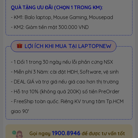
QUÀ TẶNG ƯU ĐÃI (CHỌN 1 TRONG KM):
- KM1: Balo laptop, Mouse Gaming, Mousepad
- KM2: Giảm tiền mặt 300.000 VND
LỢI ÍCH KHI MUA TẠI LAPTOPNEW
- 1 Đổi 1 trong 30 ngày nếu lỗi phần cứng NSX
- Miễn phí 3 Năm: cài đặt HĐH, Software, vệ sinh
- DEAL GIÁ và trợ giá nếu giá cao hơn thị trường
- Hỗ trợ 10% (không quá 200K) số tiền PreOrder
- FreeShip toàn quốc. Riêng KV trung tâm Tp.HCM
giao 90'
1900.8946
Gọi ngay
để được tư vấn tốt