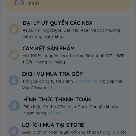
nhất!
ĐẠI LÝ UỶ QUYỀN CÁC NSX
Asus, Msi, Gigabyte, Dell, Hp, Acer và các thương
hiệu công nghệ khác.
CAM KẾT SẢN PHẨM
Mới 100%, nguyên seal, fullbox. Bảo hành 12T - 36T.
1 Đổi 1 trong 30 ngày
DỊCH VỤ MUA TRẢ GÓP
Trả góp công ty tài chính.
Tham khảo
Trả góp thẻ
Visa/Master.
Tham khảo
HÌNH THỨC THANH TOÁN
Tiền Mặt, Cà thẻ ATM, Visa Card. Chuyển khoản
Ngân hàng.
Chi tiết
LỢI ÍCH MUA TẠI STORE
Giao dịch an toàn tuyệt đối cho khách hàng. Giá tốt