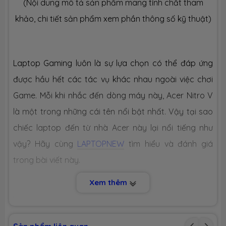
(Nội dung mô tả sản phẩm mang tính chất tham
Ổ CỨNG LƯU TRỮ (SSD)
khảo, chi tiết sản phẩm xem phần thông số kỹ thuật)
Dung lượng
SSD 512GB M.2
Laptop Gaming luôn là sự lựa chọn có thể đáp ứng
Công nghệ
PCIe Gen4
được hầu hết các tác vụ khác nhau ngoài việc chơi
Game. Mỗi khi nhắc đến dòng máy này, Acer Nitro V
Số slot
2 slot
là một trong những cái tên nổi bật nhất. Vậy tại sao
CHIP XỬ LÝ ĐỒ HOẠ (VGA)
chiếc laptop đến từ nhà Acer này lại nổi tiếng như
vậy? Hãy cùng
LAPTOPNEW
tìm hiểu và đánh giá
VGA tích
Intel® Iris Xe Graphics
hợp
trong bài viết này.
Xem thêm
VGA
Nvidia Geforce RTX 4060 8GB GDDR6
chuyên
dụng
1. THIẾT KẾ HIỆN ĐẠI, THỜI THƯỢNG
MÀN HÌNH HIỂN THỊ (LCD)