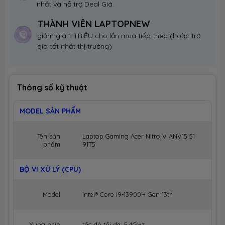
nhất và hỗ trợ Deal Giá.
THÀNH VIÊN LAPTOPNEW
giảm giá 1 TRIỆU cho lần mua tiếp theo (hoặc trợ
giá tốt nhất thị trường)
Thông số kỹ thuật
MODEL SẢN PHẨM
Tên sản
Laptop Gaming Acer Nitro V ANV15 51
phẩm
91T5
BỘ VI XỬ LÝ (CPU)
Model
Intel® Core i9-13900H Gen 13th
Xung nhịp
tốc độ tối đa: 5.4GHz