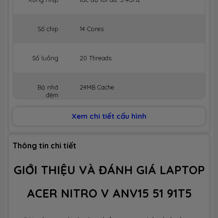
Số chip
14 Cores
Số luồng
20 Threads
Bộ nhớ
24MB Cache
đệm
Xem chi tiết cấu hình
BỘ NHỚ MÁY (RAM)
Dung lượng
16GB
Thông tin chi tiết
GIỚI THIỆU VÀ ĐÁNH GIÁ LAPTOP
Công nghệ
DDR5 5200MHz
ACER NITRO V ANV15 51 91T5
Số slot
2 slot