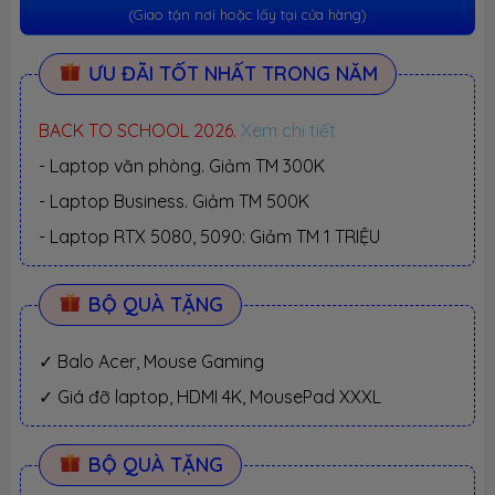
(Giao tận nơi hoặc lấy tại cửa hàng)
ƯU ĐÃI TỐT NHẤT TRONG NĂM
BACK TO SCHOOL 2026.
Xem chi tiết
- Laptop văn phòng. Giảm TM 300K
- Laptop Business. Giảm TM 500K
- Laptop RTX 5080, 5090: Giảm TM 1 TRIỆU
BỘ QUÀ TẶNG
✓ Balo Acer, Mouse Gaming
✓ Giá đỡ laptop, HDMI 4K, MousePad XXXL
BỘ QUÀ TẶNG