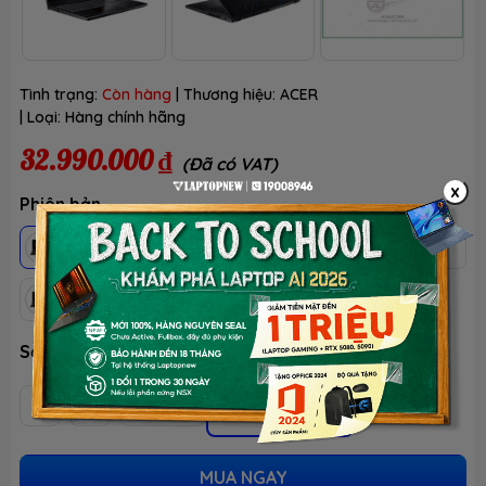
Tình trạng:
Còn hàng
| Thương hiệu:
ACER
| Loại:
Hàng chính hãng
32.990.000 ₫
(Đã có VAT)
x
Phiên bản
RAM 32GB + SSD 1TB
RAM 16GB + SSD 1TB
RAM 32GB + SSD 2TB
Số lượng
Thêm vào giỏ
MUA NGAY