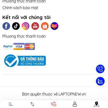
Phương thức thanh toán
Chính sách bảo mật
Kết nối với chúng tôi
Phương thức thanh toán
TIN TỨC
TUYỂN DỤNG
NHƯỢNG
LIÊN HỆ
TRA CỨU 
QUYỀN
HÀNH
Bản quyền thuộc về LAPTOPNEW.vn
.
Cung cấp bởi Sapo.