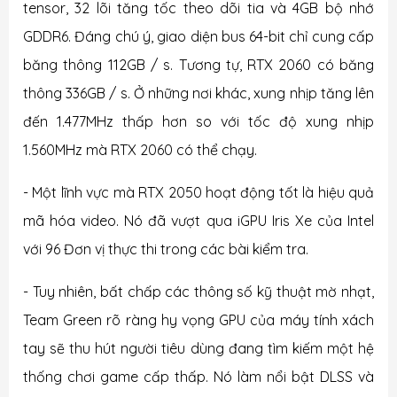
tensor, 32 lõi tăng tốc theo dõi tia và 4GB bộ nhớ
GDDR6. Đáng chú ý, giao diện bus 64-bit chỉ cung cấp
băng thông 112GB / s. Tương tự, RTX 2060 có băng
thông 336GB / s. Ở những nơi khác, xung nhịp tăng lên
đến 1.477MHz thấp hơn so với tốc độ xung nhịp
1.560MHz mà RTX 2060 có thể chạy.
- Một lĩnh vực mà RTX 2050 hoạt động tốt là hiệu quả
mã hóa video. Nó đã vượt qua iGPU Iris Xe của Intel
với 96 Đơn vị thực thi trong các bài kiểm tra.
- Tuy nhiên, bất chấp các thông số kỹ thuật mờ nhạt,
Team Green rõ ràng hy vọng GPU của máy tính xách
tay sẽ thu hút người tiêu dùng đang tìm kiếm một hệ
thống chơi game cấp thấp. Nó làm nổi bật DLSS và