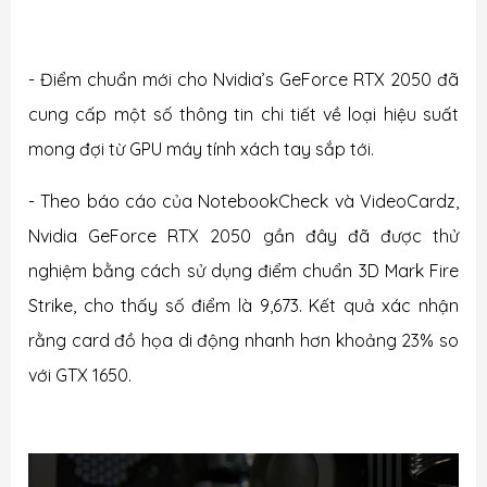
- Điểm chuẩn mới cho Nvidia’s GeForce RTX 2050 đã
cung cấp một số thông tin chi tiết về loại hiệu suất
mong đợi từ GPU máy tính xách tay sắp tới.
- Theo báo cáo của NotebookCheck và VideoCardz,
Nvidia GeForce RTX 2050 gần đây đã được thử
nghiệm bằng cách sử dụng điểm chuẩn 3D Mark Fire
Strike, cho thấy số điểm là 9,673. Kết quả xác nhận
rằng card đồ họa di động nhanh hơn khoảng 23% so
với GTX 1650.