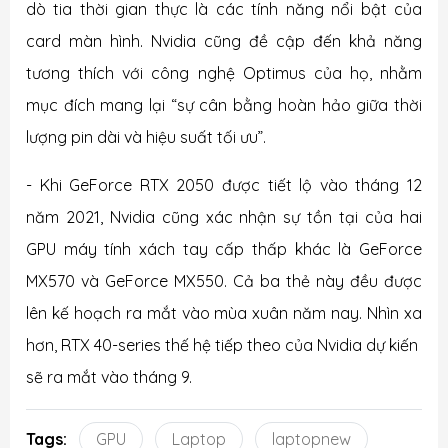
dò tia thời gian thực là các tính năng nổi bật của
card màn hình. Nvidia cũng đề cập đến khả năng
tương thích với công nghệ Optimus của họ, nhằm
mục đích mang lại “sự cân bằng hoàn hảo giữa thời
lượng pin dài và hiệu suất tối ưu”.
- Khi GeForce RTX 2050 được tiết lộ vào tháng 12
năm 2021, Nvidia cũng xác nhận sự tồn tại của hai
GPU máy tính xách tay cấp thấp khác là GeForce
MX570 và GeForce MX550. Cả ba thẻ này đều được
lên kế hoạch ra mắt vào mùa xuân năm nay. Nhìn xa
hơn, RTX 40-series thế hệ tiếp theo của Nvidia dự kiến ​​
sẽ ra mắt vào tháng 9.
Tags:
GPU
Laptop
laptopnew