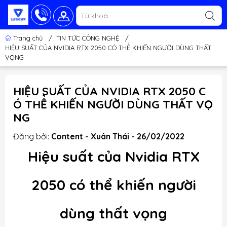
Trang chủ
/
TIN TỨC CÔNG NGHỆ
/
HIỆU SUẤT CỦA NVIDIA RTX 2050 CÓ THỂ KHIẾN NGƯỜI DÙNG THẤT
VỌNG
HIỆU SUẤT CỦA NVIDIA RTX 2050 C
Ó THỂ KHIẾN NGƯỜI DÙNG THẤT VỌ
NG
Đăng bởi:
Content - Xuân Thái - 26/02/2022
Hiệu suất của Nvidia RTX
2050 có thể khiến người
dùng thất vọng