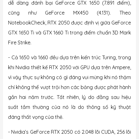
dễ dàng đánh bại GeForce GTX 1650 (7.891 điểm),
cũng như GeForce MX450 (4.131). Theo
NotebookCheck, RTX 2050 được định vị giữa GeForce
GTX 1650 Ti và GTX 1660 Ti trong điểm chuẩn 3D Mark
Fire Strike.
- Cả 1650 và 1660 đều dựa trên kiến ​​trúc Turing, trong
khi Nvidia thiết kế RTX 2050 với GPU dựa trên Ampere,
vì vậy thực sự không có gì đáng vui mừng khi nó thậm
chí không thể vượt trội hơn các bảng được phát hành
gần hai năm trước. Tất nhiên, lý do đằng sau hiệu
suất tầm thường của nó là do thông số kỹ thuật
đáng thất vọng của thẻ.
- Nvidia’s GeForce RTX 2050 có 2.048 lõi CUDA, 256 lõi