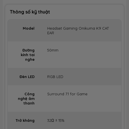
Thông số kỹ thuật
Model
Headset Gaming Onikuma K9 CAT
EAR
Đường
50mm
kính tai
nghe
Đèn LED
RGB LED
Công
Surround 7.1 for Game
nghệ âm
thanh
Trở kháng
32Ω ± 15%