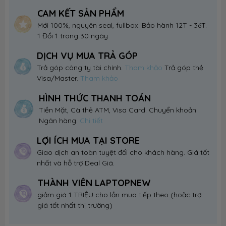
CAM KẾT SẢN PHẨM
Mới 100%, nguyên seal, fullbox. Bảo hành 12T - 36T.
1 Đổi 1 trong 30 ngày
DỊCH VỤ MUA TRẢ GÓP
Trả góp công ty tài chính.
Tham khảo
Trả góp thẻ
Visa/Master.
Tham khảo
HÌNH THỨC THANH TOÁN
Tiền Mặt, Cà thẻ ATM, Visa Card. Chuyển khoản
Ngân hàng.
Chi tiết
LỢI ÍCH MUA TẠI STORE
Giao dịch an toàn tuyệt đối cho khách hàng. Giá tốt
nhất và hỗ trợ Deal Giá.
THÀNH VIÊN LAPTOPNEW
giảm giá 1 TRIỆU cho lần mua tiếp theo (hoặc trợ
giá tốt nhất thị trường)