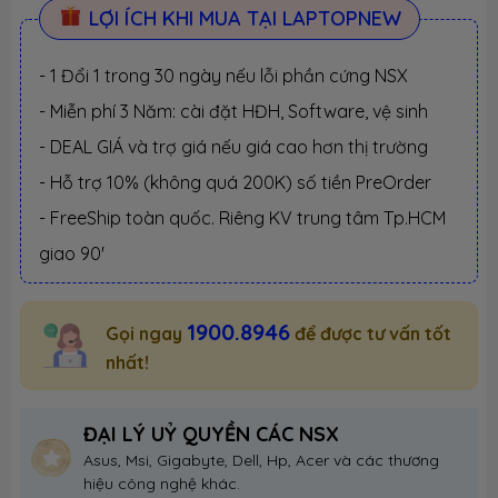
LỢI ÍCH KHI MUA TẠI LAPTOPNEW
- 1 Đổi 1 trong 30 ngày nếu lỗi phần cứng NSX
- Miễn phí 3 Năm: cài đặt HĐH, Software, vệ sinh
- DEAL GIÁ và trợ giá nếu giá cao hơn thị trường
- Hỗ trợ 10% (không quá 200K) số tiền PreOrder
- FreeShip toàn quốc. Riêng KV trung tâm Tp.HCM
giao 90'
1900.8946
Gọi ngay
để được tư vấn tốt
nhất!
ĐẠI LÝ UỶ QUYỀN CÁC NSX
Asus, Msi, Gigabyte, Dell, Hp, Acer và các thương
hiệu công nghệ khác.