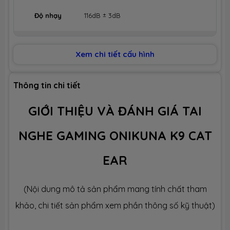
Độ nhạy
116dB ± 3dB
Dãi tần số
20Hz - 20.000Hz
Xem chi tiết cấu hình
Trở kháng
2.2KΩ ± 30%
Thông tin chi tiết
Micro
GIỚI THIỆU VÀ ĐÁNH GIÁ TAI
Hướng
Đa hướng
NGHE GAMING ONIKUNA K9 CAT
Chiều dài
2.0m ± 0.2m
cáp
EAR
Kết nối
USB & Jack 3.5mm
(Nội dung mô tả sản phẩm mang tính chất tham
khảo, chi tiết sản phẩm xem phần thông số kỹ thuật)
Màu
Màu Hồng (Pink), Màu Đen (Black)