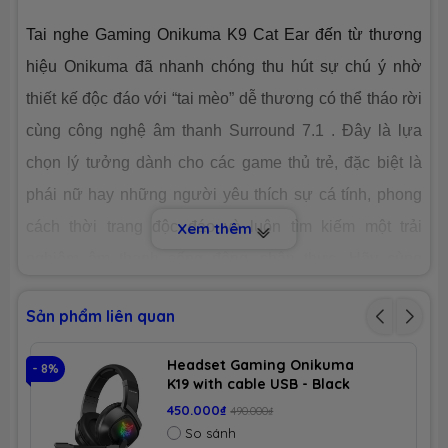
Tai nghe Gaming Onikuma K9 Cat Ear đến từ thương
Thời gian
Bảo hành 12 tháng chính hãng tại
Bảo hành
TTBH ONIKUMA toàn quốc và hệ
hiệu Onikuma đã nhanh chóng thu hút sự chú ý nhờ
thống LAPTOPNEW
thiết kế độc đáo với “tai mèo” dễ thương có thể tháo rời
cùng công nghệ âm thanh Surround 7.1 . Đây là lựa
chọn lý tưởng dành cho các game thủ trẻ, đặc biệt là
phái nữ hay những người yêu thích sự cá tính, phong
cách thời trang độc đáo và luôn tìm kiếm một trải
Xem thêm
nghiệm âm thanh sống động, chân thực. Hãy cùng
Laptopnew
tìm hiểu và đánh giá chi tiết về chiếc
Sản phẩm liên quan
Headset Gaming độc đáo này ở bài viết dưới đây nhé!
Headset Gaming Onikuma
- 8%
- 
K19 with cable USB - Black
1. THIẾT KẾ NGOẠI HÌNH CÁ TÍNH, THU HÚT
450.000₫
490.000₫
So sánh