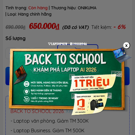
Tình trạng:
Còn hàng
| Thương hiệu:
ONIKUMA
| Loại:
Hàng chính hãng
650.000₫
- 6%
690.000₫
(Đã có VAT)
Tiết kiệm:
Số lượng
x
Thêm vào giỏ
MUA NGAY
(Giao tận nơi hoặc lấy tại cửa hàng)
ƯU ĐÃI TỐT NHẤT TRONG NĂM
BACK TO SCHOOL 2026.
Xem chi tiết
- Laptop văn phòng. Giảm TM 300K
- Laptop Business. Giảm TM 500K