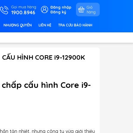
Gọi mua hàng
Đăng nhập
Giỏ
1900.8946
Đăng ký
hàng
NHƯỢNG QUYỀN
LIÊN HỆ
TRA CỨU BẢO HÀNH
CẤU HÌNH CORE i9-12900K
chấp cấu hình
Core i9-
ần tản nhiệt, nhưng công ty vừa giới thiệu