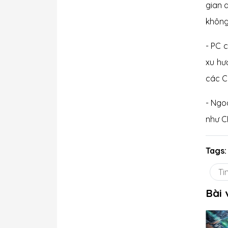
gian 
không
- PC 
xu hư
các C
- Ngo
như C
Tags:
Ti
Bài 