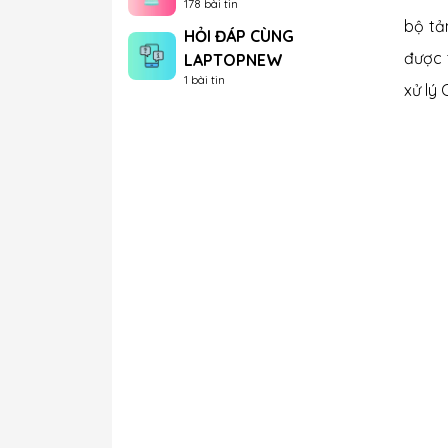
178 bài tin
bộ tả
HỎI ĐÁP CÙNG
được 
LAPTOPNEW
1 bài tin
xử lý 