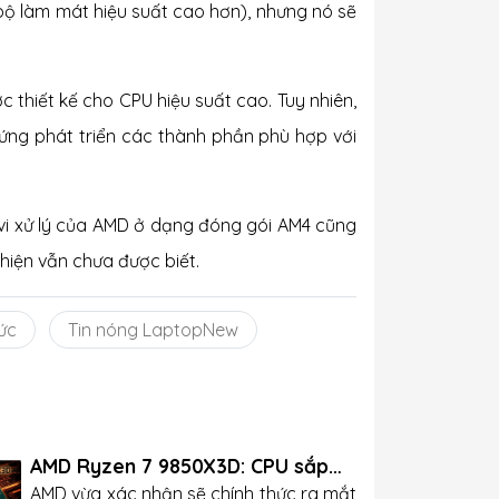
 bộ làm mát hiệu suất cao hơn), nhưng nó sẽ
 thiết kế cho CPU hiệu suất cao. Tuy nhiên,
ứng phát triển các thành phần phù hợp với
vi xử lý của AMD ở dạng đóng gói AM4 cũng
 hiện vẫn chưa được biết.
ức
Tin nóng LaptopNew
AMD Ryzen 7 9850X3D: CPU sắp
lên kệ với giá dưới 500 USD
AMD vừa xác nhận sẽ chính thức ra mắt