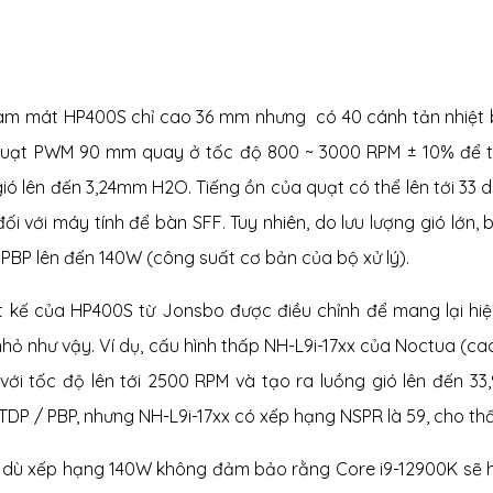
làm mát HP400S chỉ cao 36 mm nhưng có 40 cánh tản nhiệ
quạt PWM 90 mm quay ở tốc độ 800 ~ 3000 RPM ± 10% để tạo
gió lên đến 3,24mm H2O. Tiếng ồn của quạt có thể lên tới 33 
đối với máy tính để bàn SFF. Tuy nhiên, do lưu lượng gió lớ
 PBP lên đến 140W (công suất cơ bản của bộ xử lý).
ết kế của HP400S từ Jonsbo được điều chỉnh để mang lại hiệ
nhỏ như vậy. Ví dụ, cấu hình thấp NH-L9i-17xx của Noctua (ca
với tốc độ lên tới 2500 RPM và tạo ra luồng gió lên đến 
TDP / PBP, nhưng NH-L9i-17xx có xếp hạng NSPR là 59, cho th
 dù xếp hạng 140W không đảm bảo rằng Core i9-12900K sẽ h