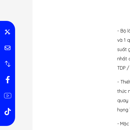
- Bộ 
và 1 
suất 
nhất 
TDP /
- Thi
thức 
quay 
hạng 
- Mặc