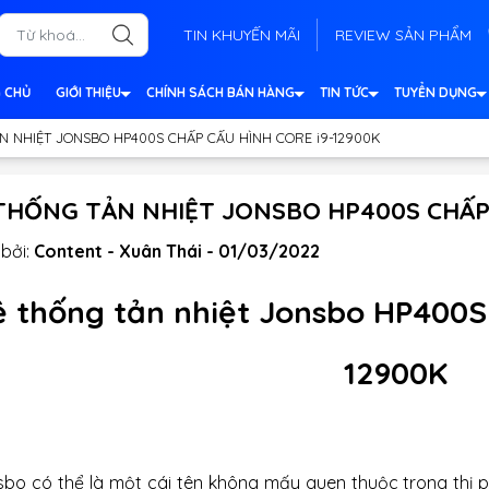
TIN KHUYẾN MÃI
REVIEW SẢN PHẨM
 CHỦ
GIỚI THIỆU
CHÍNH SÁCH BÁN HÀNG
TIN TỨC
TUYỂN DỤNG
N NHIỆT JONSBO HP400S CHẤP CẤU HÌNH CORE i9-12900K
THỐNG TẢN NHIỆT JONSBO HP400S CHẤP 
bởi:
Content - Xuân Thái - 01/03/2022
 thống tản nhiệt
Jonsbo HP400S 
12900K
sbo có thể là một cái tên không mấy quen thuộc trong thị ph