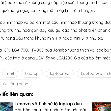
dài (tức là nó sẽ không cung cấp hiệu suất tương tự như các
 quá nóng ngay cả trong một máy tính rất nhỏ gọn. .
cấu hình thấp và bộ làm mát cấu hình thấp thường không được
ớng thu nhỏ hóa gần đây kêu gọi các nhà phát triển phần c
PU hàng đầu trong khung mini-ITX hoặc mini-STX nhỏ bé.
ài CPU LGA1700, HP400S của Jonsbo tương thích với các bộ 
PU ​​của Intel ở dạng LGA115x và LGA1200. Giá của bộ làm mát
Intel
Laptop
laptopnew
LaptopNew tin t
n tức công nghệ
viết liên quan:
Lenovo vô tình hé lộ laptop dùng
CPU ARM của Nvidia
Một bản cập nhật phần mềm gần đây