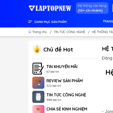
Hệ thống cửa hàng
(10+ chi nhánh)
TRANG
DANH MỤC SẢN PHẨM
LENOVO OFFICIAL STORE
LINH KIỆN & THIẾT BỊ KHÁC
GEAR GAMING
LCD - MÀN HÌNH
PC DESKTOP CHÍNH HÃNG
APPLE - IPHONE - MACBOOK
LAPTOP CONTENT CREATOR
LAPTOP GAMING
LAPTOP VĂN PHÒNG
THÔNG TIN HỮU ÍCH
Trang chủ
/
TIN TỨC CÔNG NGHỆ
/
HỆ THỐNG TẢ
HỆ 
Chủ đề Hot
Đăng 
TIN KHUYẾN MÃI
Hệ
67 bài tin
REVIEW SẢN PHẨM
322 bài tin
TIN TỨC CÔNG NGHỆ
988 bài tin
CHIA SẺ KINH NGHIỆM
- Jon