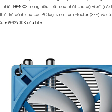
n nhiệt HP400S mang hiệu suất cao nhất cho bộ vi xử lý Alder
thiết kế dành cho các PC loại
small form-factor (
SFF) và có
Core i9-12900K của Intel.