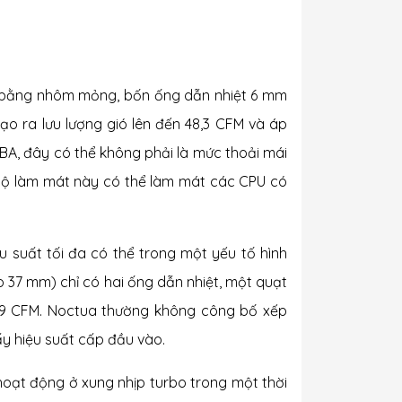
t bằng nhôm mỏng, bốn ống dẫn nhiệt 6 mm
 ra lưu lượng gió lên đến 48,3 CFM và áp
dBA, đây có thể không phải là mức thoải mái
n, bộ làm mát này có thể làm mát các CPU có
u suất tối đa có thể trong một yếu tố hình
o 37 mm) chỉ có hai ống dẫn nhiệt, một quạt
33,9 CFM. Noctua thường không công bố xếp
ấy hiệu suất cấp đầu vào.
oạt động ở xung nhịp turbo trong một thời